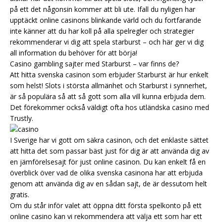
på ett det någonsin kommer att bli ute. Ifall du nyligen har
upptäckt online casinons blinkande värld och du fortfarande
inte känner att du har koll på alla spelregler och strategier
rekommenderar vi dig att spela starburst – och här ger vi dig
all information du behöver för att börja!
Casino gambling sajter med Starburst – var finns de?
Att hitta svenska casinon som erbjuder Starburst är hur enkelt
som helst! Slots i största allmänhet och Starburst i synnerhet,
är så populära så att så gott som alla vill kunna erbjuda dem.
Det förekommer också väldigt ofta hos utländska casino med
Trustly.
I Sverige har vi gott om säkra casinon, och det enklaste sättet
att hitta det som passar bäst just för dig är att använda dig av
en jämförelsesajt för just online casinon. Du kan enkelt få en
överblick över vad de olika svenska casinona har att erbjuda
genom att använda dig av en sådan sajt, de är dessutom helt
gratis.
Om du står inför valet att öppna ditt första spelkonto på ett
online casino kan vi rekommendera att välja ett som har ett