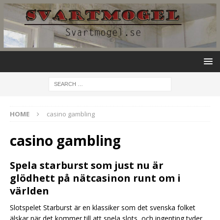
HOME
casino gambling
casino gambling
Spela starburst som just nu är
glödhett på nätcasinon runt om i
världen
Slotspelet Starburst är en klassiker som det svenska folket
älskar när det kommer till att spela slots, och ingenting tyder