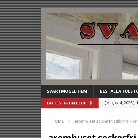
SVARTMOGEL HEM
BESTÄLLA FULST
[ August 4, 2026 ]
LATTEST FROM BLOG
stilldrink
UNCAT
HOME
aromhuset sockerfri stilldrink kon
[ August 3, 2026 ]
dryckesbuffén
U
aromhuset sockerfri 