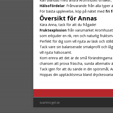
Kan blandas med andra Aromhuset-smaker, s
Hälsofördelar
: Frånvarande från alla typer 
För bästa upplevelse, köp på nätet med
fri 
Översikt för Annas
Kära Anna, tack för att du frågade!
Fruktexplosion
från varumärket Aromhuset ä
som erbjuder en rik, ren och naturlig fruktsm
Perfekt för dig som vill njuta av läsk och st
Tack vare sin balanserade smakprofil och låga 
vill njuta hälsosamt.
Kom erinra att det är de små förändringarna 
chansen att prova fräscha, sunda alternativ är 
Tack igen för att du sände in din spörsmål, A
Hoppas din upptäcktsresa bland dryckesvarian
svartmogel.se