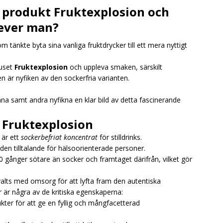
 produkt Fruktexplosion och
lever man?
som tänkte byta sina vanliga fruktdrycker till ett mera nyttigt
huset
Fruktexplosion
och uppleva smaken, särskilt
 är nyfiken av den sockerfria varianten.
a samt andra nyfikna en klar bild av detta fascinerande
 Fruktexplosion
 är ett
sockerbefriat koncentrat
för stilldrinks.
 den tilltalande för hälsoorienterade personer.
 gånger sötare än socker och framtaget därifrån, vilket gör
alts med omsorg för att lyfta fram den autentiska
r är några av de kritiska egenskaperna:
kter för att ge en fyllig och mångfacetterad