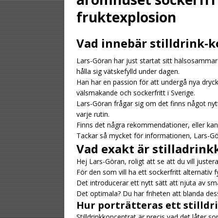
[ August 2, 2026 ]
fruktexplosion
gästen
UNCATE
Vad innebär stilldrink-
[ August 1, 2026 ]
Lars-Göran har just startat sitt hälsosammare
UNCATEGORIZED
hålla sig vätskefylld under dagen.
[ August 6, 2026 ]
Han har en passion för att undergå nya dryck
välsmakande och sockerfritt i Sverige.
UNCATEGORIZ
Lars-Göran frågar sig om det finns något nyt
varje rutin.
Finns det några rekommendationer, eller kans
Tackar så mycket för informationen, Lars-Gö
Vad exakt är stilladrin
Hej Lars-Göran, roligt att se att du vill juster
För den som vill ha ett sockerfritt alternativ 
Det introducerar ett nytt sätt att njuta av sma
Det optimala? Du har friheten att blanda des
Hur porträtteras ett stilld
Stilldrinkkoncentrat är precis vad det låter 