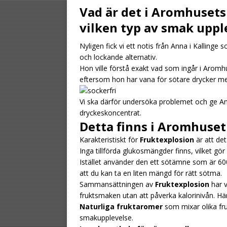
Vad är det i Aromhusets
vilken typ av smak upp
Nyligen fick vi ett notis från Anna i Kallinge 
och lockande alternativ.
Hon ville förstå exakt vad som ingår i Arom
eftersom hon har vana för sötare drycker men
Vi ska därför undersöka problemet och ge Ann
dryckeskoncentrat.
Detta finns i Aromhuset
Karakteristiskt för
Fruktexplosion
är att det
Inga tillförda glukosmängder finns, vilket gör
Istället använder den ett sötämne som är 600
att du kan ta en liten mängd för rätt sötma.
Sammansättningen av
Fruktexplosion
har v
fruktsmaken utan att påverka kalorinivån. Hä
Naturliga fruktaromer
som mixar olika fru
smakupplevelse.