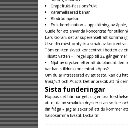
Grapefrukt-Passionsfrukt
Karamelliserad banan
Blodröd apelsin
Fruktkombination – uppsättning av äpple,
Guide för att använda koncentrat för stilldrin
Lars-Göran, det är superenkelt att komma igå
Utse din mest omtyckta smak av koncentrat.
Töm en liten skvätt koncentrat i botten av ett 
Tillsätt vatten – i regel upp till 32 gånger 
Njut av drycken efter att du blandat den or
Var kan stilldrinkkoncentrat köpas?
Om du är intresserad av att testa, kan du hi
fraktfritt
och
Prisad
. Det är praktik att få de
Sista funderingar
Hoppas det här har gett dig en bra förståelse
att njuta av smakrika drycker utan socker och 
din fråga – jag är säker på att du kommer att
hälsosamma livsstil. Lycka till!