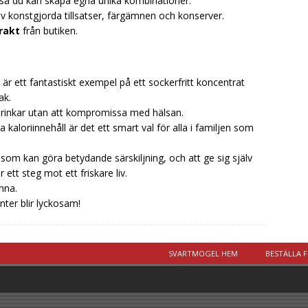
å du kan skapa egna unika kombinationer.
av konstgjorda tillsatser, färgämnen och konserver.
frakt
från butiken.
r ett fantastiskt exempel på ett sockerfritt koncentrat
ak.
illdrinkar utan att kompromissa med hälsan.
kaloriinnehåll är det ett smart val för alla i familjen som
som kan göra betydande särskiljning, och att ge sig själv
ett steg mot ett friskare liv.
nna.
ter blir lyckosam!
SVARTMOGEL HEM
BESTÄLLA 