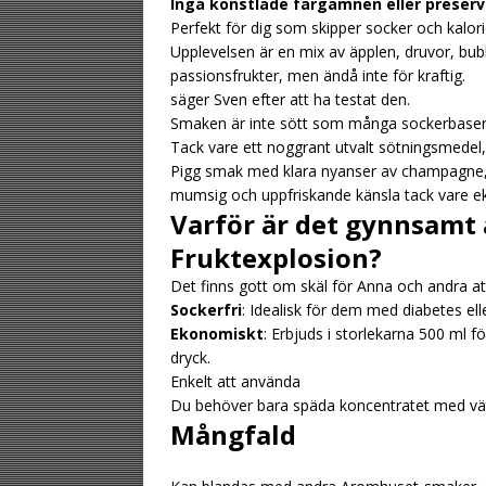
Inga konstlade färgämnen eller preserv
Perfekt för dig som skipper socker och kalori
Upplevelsen är en mix av äpplen, druvor, bu
passionsfrukter, men ändå inte för kraftig.
säger Sven efter att ha testat den.
Smaken är inte sött som många sockerbaser
Tack vare ett noggrant utvalt sötningsmedel,
Pigg smak med klara nyanser av champagne, fr
mumsig och uppfriskande känsla tack vare e
Varför är det gynnsamt 
Fruktexplosion?
Det finns gott om skäl för Anna och andra a
Sockerfri
: Idealisk för dem med diabetes el
Ekonomiskt
: Erbjuds i storlekarna 500 ml för 
dryck.
Enkelt att använda
Du behöver bara späda koncentratet med väts
Mångfald