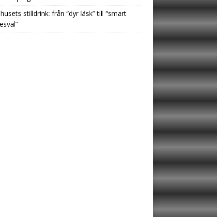
usets stilldrink: från “dyr läsk” till “smart
esval”