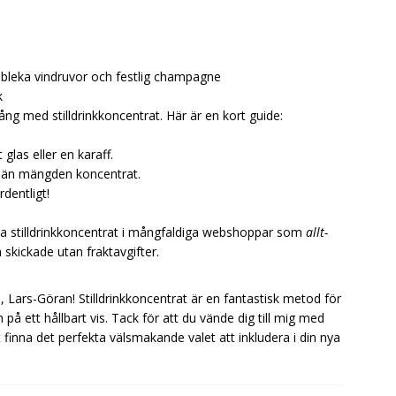
 bleka vindruvor och festlig champagne
k
ng med stilldrinkkoncentrat. Här är en kort guide:
glas eller en karaff.
mer än mängden koncentrat.
dentligt!
tta stilldrinkkoncentrat i mångfaldiga webshoppar som
allt-
m skickade utan fraktavgifter.
, Lars-Göran! Stilldrinkkoncentrat är en fantastisk metod för
på ett hållbart vis. Tack för att du vände dig till mig med
 finna det perfekta välsmakande valet att inkludera i din nya