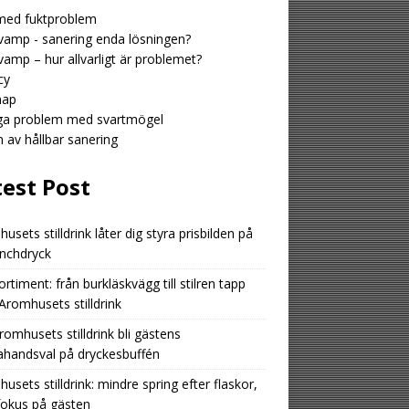
med fuktproblem
amp - sanering enda lösningen?
amp – hur allvarligt är problemet?
cy
map
iga problem med svartmögel
n av hållbar sanering
test Post
usets stilldrink låter dig styra prisbilden på
unchdryck
ortiment: från burkläskvägg till stilren tapp
romhusets stilldrink
romhusets stilldrink bli gästens
ahandsval på dryckesbuffén
usets stilldrink: mindre spring efter flaskor,
fokus på gästen