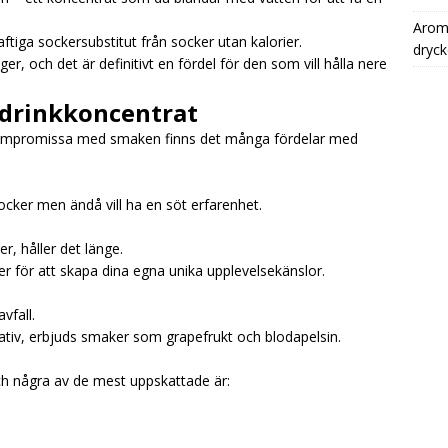
Aromh
ftiga sockersubstitut från socker utan kalorier.
dryck
ger, och det är definitivt en fördel för den som vill hålla nere
ldrinkkoncentrat
kompromissa med smaken finns det många fördelar med
ocker men ändå vill ha en söt erfarenhet.
r, håller det länge.
r för att skapa dina egna unika upplevelsekänslor.
vfall.
ativ, erbjuds smaker som grapefrukt och blodapelsin.
och några av de mest uppskattade är: