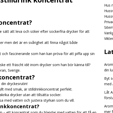
Hus 
Aromhusets stilldrink: mindre spring efter flaskor, mer fokus på
Hussv
GORIZED
Hussv
koncentrat?
Priva
Aromhusets stilldrink: från “dyr läsk” till “smart dryckesval”
Site
 sätt att leva och söker efter sockerfria drycker för att
Vanl
Vikte
Aromhusets stilldrink låter dig styra prisbilden på din lunchdryck
er men det är en svårighet att finna något både
ED
La
t och fascinerande som han kan pröva för att piffa upp sin
Aromh
ke ett fräscht idé inom drycker som han bör känna till?
din l
ran, Sverige.
kkoncentrat?
Byt s
a din dryckesrutin!
med A
fyllt med smak, är stilldrinkkoncentrat perfekt.
Låt A
krika drycker utan att tillsätta socker.
först
sa med vatten och justera styrkan som du vill.
rinkkoncentrat?
Aromh
mer 
som – ett koncentrat som du blandar med vatten för att få en