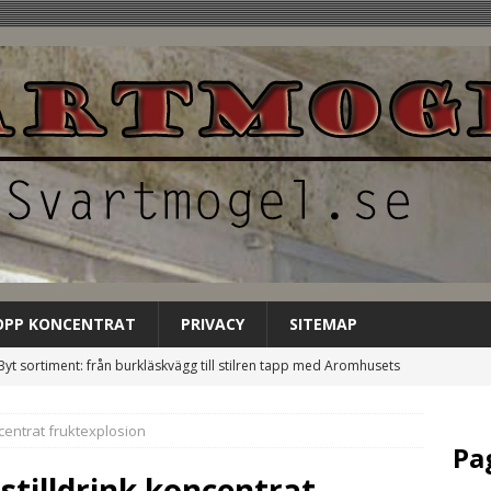
OPP KONCENTRAT
PRIVACY
SITEMAP
Byt sortiment: från burkläskvägg till stilren tapp med Aromhusets
EGORIZED
centrat fruktexplosion
Låt Aromhusets stilldrink bli gästens förstahandsval på
Pa
NCATEGORIZED
stilldrink koncentrat