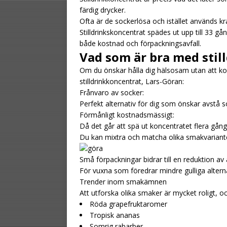
färdig drycker.
Ofta är de sockerlösa och istället används kra
Stilldrinkskoncentrat spädes ut upp till 33 gån
både kostnad och förpackningsavfall.
Vad som är bra med stil
Om du önskar hålla dig hälsosam utan att 
stilldrinkkoncentrat, Lars-Göran:
Frånvaro av socker:
Perfekt alternativ för dig som önskar avstå s
Förmånligt kostnadsmässigt:
Då det går att spä ut koncentratet flera gånge
Du kan mixtra och matcha olika smakvariante
Små förpackningar bidrar till en reduktion av a
För vuxna som föredrar mindre gulliga altern
Trender inom smakämnen
Att utforska olika smaker är mycket roligt, 
Röda grapefruktaromer
Tropisk ananas
Somrig rabarber