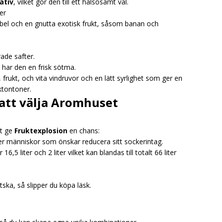
ativ
, vilket gör den till ett hälsosamt val.
er
bbel och en gnutta exotisk frukt, såsom banan och
ade safter.
 har den en frisk sötma.
ukt, och vita vindruvor och en lätt syrlighet som ger en
ktontoner.
att välja Aromhuset
tt ge
Fruktexplosion
en chans:
ler människor som önskar reducera sitt sockerintag.
16,5 liter och 2 liter vilket kan blandas till totalt 66 liter
ka, så slipper du köpa läsk.