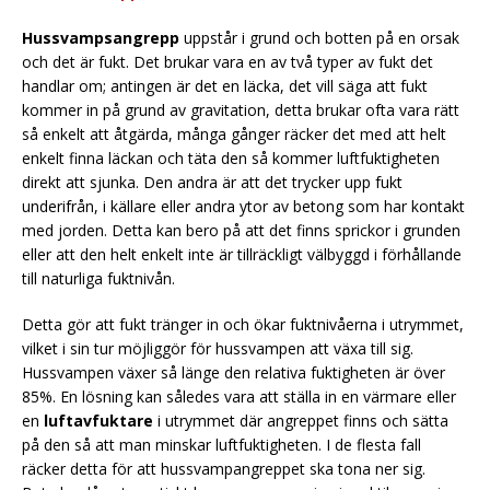
Hussvampsangrepp
uppstår i grund och botten på en orsak
och det är fukt. Det brukar vara en av två typer av fukt det
handlar om; antingen är det en läcka, det vill säga att fukt
kommer in på grund av gravitation, detta brukar ofta vara rätt
så enkelt att åtgärda, många gånger räcker det med att helt
enkelt finna läckan och täta den så kommer luftfuktigheten
direkt att sjunka. Den andra är att det trycker upp fukt
underifrån, i källare eller andra ytor av betong som har kontakt
med jorden. Detta kan bero på att det finns sprickor i grunden
eller att den helt enkelt inte är tillräckligt välbyggd i förhållande
till naturliga fuktnivån.
Detta gör att fukt tränger in och ökar fuktnivåerna i utrymmet,
vilket i sin tur möjliggör för hussvampen att växa till sig.
Hussvampen växer så länge den relativa fuktigheten är över
85%. En lösning kan således vara att ställa in en värmare eller
en
luftavfuktare
i utrymmet där angreppet finns och sätta
på den så att man minskar luftfuktigheten. I de flesta fall
räcker detta för att hussvampangreppet ska tona ner sig.