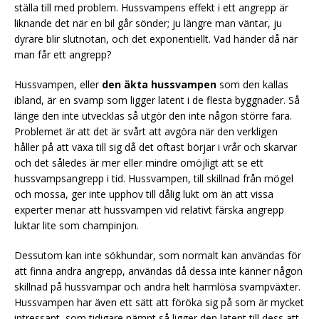
ställa till med problem. Hussvampens effekt i ett angrepp är
liknande det när en bil går sönder; ju längre man väntar, ju
dyrare blir slutnotan, och det exponentiellt. Vad händer då när
man får ett angrepp?
Hussvampen, eller
den äkta hussvampen
som den kallas
ibland, är en svamp som ligger latent i de flesta byggnader. Så
länge den inte utvecklas så utgör den inte någon större fara.
Problemet är att det är svårt att avgöra när den verkligen
håller på att växa till sig då det oftast börjar i vrår och skarvar
och det således är mer eller mindre omöjligt att se ett
hussvampsangrepp i tid. Hussvampen, till skillnad från mögel
och mossa, ger inte upphov till dålig lukt om än att vissa
experter menar att hussvampen vid relativt färska angrepp
luktar lite som champinjon.
Dessutom kan inte sökhundar, som normalt kan användas för
att finna andra angrepp, användas då dessa inte känner någon
skillnad på hussvampar och andra helt harmlösa svampväxter.
Hussvampen har även ett sätt att föröka sig på som är mycket
intressant, som tidigare nämnt så ligger den latent till dess att