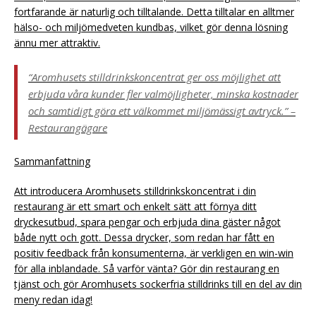
fortfarande är naturlig och tilltalande. Detta tilltalar en alltmer
hälso- och miljömedveten kundbas, vilket gör denna lösning
ännu mer attraktiv.
“Aromhusets stilldrinkskoncentrat ger oss möjlighet att
erbjuda våra kunder fler valmöjligheter, minska kostnader
och samtidigt göra ett välkommet miljömässigt avtryck.” –
Restaurangägare
Sammanfattning
Att introducera Aromhusets stilldrinkskoncentrat i din
restaurang är ett smart och enkelt sätt att förnya ditt
dryckesutbud, spara pengar och erbjuda dina gäster något
både nytt och gott. Dessa drycker, som redan har fått en
positiv feedback från konsumenterna, är verkligen en win-win
för alla inblandade. Så varför vänta? Gör din restaurang en
tjänst och gör Aromhusets sockerfria stilldrinks till en del av din
meny redan idag!