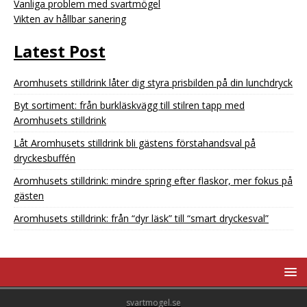
Vanliga problem med svartmögel
Vikten av hållbar sanering
Latest Post
Aromhusets stilldrink låter dig styra prisbilden på din lunchdryck
Byt sortiment: från burkläskvägg till stilren tapp med
Aromhusets stilldrink
Låt Aromhusets stilldrink bli gästens förstahandsval på
dryckesbuffén
Aromhusets stilldrink: mindre spring efter flaskor, mer fokus på
gästen
Aromhusets stilldrink: från “dyr läsk” till “smart dryckesval”
svartmogel.se