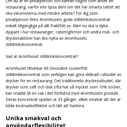
Om du är en privatperson och känner någon som driver en
restaurang, varför inte tipsa dem om det här smarta sättet att
öka inkomsterna med mindre arbete? För dig som
privatperson finns Aromhusets goda stilldrinkskoncentrat
enkelt tillgängliga på allt-fraktfritt.se. Men nu ska vi dyka
djupare i hur restauranger, cateringfirmor och andra mat- och
dryckesaktörer kan dra nytta av Aromhusets
stilldrinkskoncentrat.
Vad är Aromhuset stilldrinkskoncentrat?
Aromhuset tillverkar ett innovativt sockerfritt
stilldrinkkoncentrat som verkligen kan göra skillnad i utbudet av
drycker för en restaurang. Det traditionella dryckesutbudet, där
drycker som saft och läsk ofta har så mycket som 10% socker,
kan snabbt bli en sak i det förflutna med Aromhusets produkt.
Deras koncentrat spädes ut 33 gånger, vilket innebär att det är
både kostnadseffektivt och lätt att hantera.
Unika smakval och
användarflexibilitet