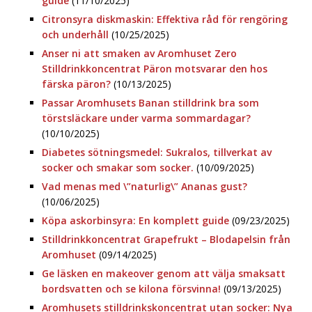
guide
(11/10/2025)
Citronsyra diskmaskin: Effektiva råd för rengöring
och underhåll
(10/25/2025)
Anser ni att smaken av Aromhuset Zero
Stilldrinkkoncentrat Päron motsvarar den hos
färska päron?
(10/13/2025)
Passar Aromhusets Banan stilldrink bra som
törstsläckare under varma sommardagar?
(10/10/2025)
Diabetes sötningsmedel: Sukralos, tillverkat av
socker och smakar som socker.
(10/09/2025)
Vad menas med \”naturlig\” Ananas gust?
(10/06/2025)
Köpa askorbinsyra: En komplett guide
(09/23/2025)
Stilldrinkkoncentrat Grapefrukt – Blodapelsin från
Aromhuset
(09/14/2025)
Ge läsken en makeover genom att välja smaksatt
bordsvatten och se kilona försvinna!
(09/13/2025)
Aromhusets stilldrinkskoncentrat utan socker: Nya