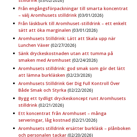
stilldrink
(03/02/2026)
Från engångsförpackningar till smarta koncentrat
– välj Aromhusets stilldrink
(03/01/2026)
Från läskburk till Aromhuset-stilldrink – ett enkelt
sätt att öka marginalen
(03/01/2026)
Aromhusets Stilldrink: Lätt att Skala upp när
Lunchen Växer
(02/27/2026)
Sänk dryckeskostnaden utan att tumma på
smaken med Aromhuset
(02/24/2026)
Aromhusets stilldrink: god smak som gör det lätt
att lämna burkläsken
(02/23/2026)
Aromhusets Stilldrink Ger Dig Full Kontroll Över
Både Smak och Styrka
(02/22/2026)
Bygg ett tydligt dryckeskoncept runt Aromhusets
stilldrink
(02/21/2026)
Ett koncentrat från Aromhuset – många
serveringar, låg kostnad
(02/21/2026)
Aromhusets stilldrink ersätter burkläsk – plånboken
och personalen tackar
(02/20/2026)