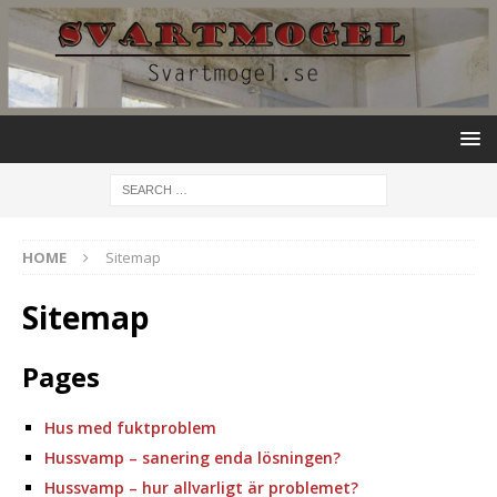
HOME
Sitemap
Sitemap
Pages
Hus med fuktproblem
Hussvamp – sanering enda lösningen?
Hussvamp – hur allvarligt är problemet?