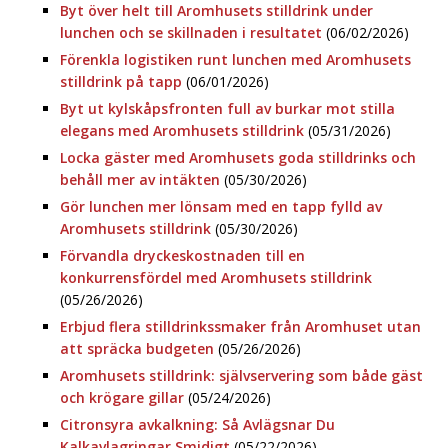
Byt över helt till Aromhusets stilldrink under
lunchen och se skillnaden i resultatet
(06/02/2026)
Förenkla logistiken runt lunchen med Aromhusets
stilldrink på tapp
(06/01/2026)
Byt ut kylskåpsfronten full av burkar mot stilla
elegans med Aromhusets stilldrink
(05/31/2026)
Locka gäster med Aromhusets goda stilldrinks och
behåll mer av intäkten
(05/30/2026)
Gör lunchen mer lönsam med en tapp fylld av
Aromhusets stilldrink
(05/30/2026)
Förvandla dryckeskostnaden till en
konkurrensfördel med Aromhusets stilldrink
(05/26/2026)
Erbjud flera stilldrinkssmaker från Aromhuset utan
att spräcka budgeten
(05/26/2026)
Aromhusets stilldrink: självservering som både gäst
och krögare gillar
(05/24/2026)
Citronsyra avkalkning: Så Avlägsnar Du
Kalkavlagringar Smidigt
(05/22/2026)