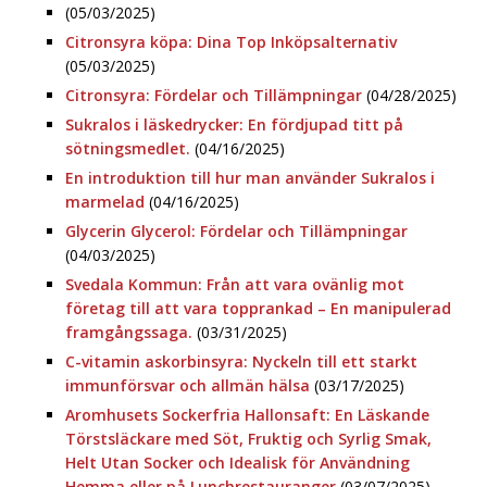
(05/03/2025)
Citronsyra köpa: Dina Top Inköpsalternativ
(05/03/2025)
Citronsyra: Fördelar och Tillämpningar
(04/28/2025)
Sukralos i läskedrycker: En fördjupad titt på
sötningsmedlet.
(04/16/2025)
En introduktion till hur man använder Sukralos i
marmelad
(04/16/2025)
Glycerin Glycerol: Fördelar och Tillämpningar
(04/03/2025)
Svedala Kommun: Från att vara ovänlig mot
företag till att vara topprankad – En manipulerad
framgångssaga.
(03/31/2025)
C-vitamin askorbinsyra: Nyckeln till ett starkt
immunförsvar och allmän hälsa
(03/17/2025)
Aromhusets Sockerfria Hallonsaft: En Läskande
Törstsläckare med Söt, Fruktig och Syrlig Smak,
Helt Utan Socker och Idealisk för Användning
Hemma eller på Lunchrestauranger
(03/07/2025)