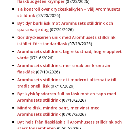
flaskbudgeten krymper
(07/23/2026)
Ta kontroll över dryckeskalkylen – välj Aromhusets
stilldrink
(07/20/2026)
Byt dyr burkläsk mot Aromhusets stilldrink och
spara varje dag
(07/20/2026)
Gör dryckeserien unik med Aromhusets stilldrink
istället för standardläsk
(07/19/2026)
Aromhusets stilldrink: lägre kostnad, högre upplevt
värde
(07/16/2026)
Aromhusets stilldrink: mer smak per krona än
flaskläsk
(07/10/2026)
Aromhusets stilldrink: ett modernt alternativ till
traditionell läsk
(07/10/2026)
Byt kylskåpsdörren full av läsk mot en tapp med
Aromhusets stilldrink
(07/10/2026)
Mindre disk, mindre pant, mer vinst med
Aromhusets stilldrink
(07/07/2026)
Byt helt från flaskläsk till Aromhusets stilldrink och
stärk lönsamheten
(07/07/2026)