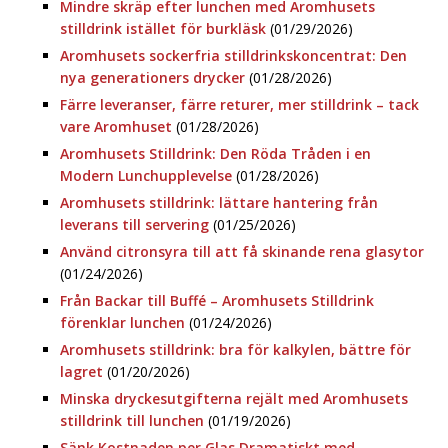
Mindre skräp efter lunchen med Aromhusets
stilldrink istället för burkläsk
(01/29/2026)
Aromhusets sockerfria stilldrinkskoncentrat: Den
nya generationers drycker
(01/28/2026)
Färre leveranser, färre returer, mer stilldrink – tack
vare Aromhuset
(01/28/2026)
Aromhusets Stilldrink: Den Röda Tråden i en
Modern Lunchupplevelse
(01/28/2026)
Aromhusets stilldrink: lättare hantering från
leverans till servering
(01/25/2026)
Använd citronsyra till att få skinande rena glasytor
(01/24/2026)
Från Backar till Buffé – Aromhusets Stilldrink
förenklar lunchen
(01/24/2026)
Aromhusets stilldrink: bra för kalkylen, bättre för
lagret
(01/20/2026)
Minska dryckesutgifterna rejält med Aromhusets
stilldrink till lunchen
(01/19/2026)
Sänk Kostnaden per Glas Dramatiskt med