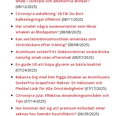
smak i cocktails och alkoholfria drinkar?
(08/12/2025)
Citronsyra avkalkning: Så Får Du Bort
Kalkavlagringar Effektivt
(08/11/2025)
Har urvalet några vuxenvarianter som liknar
smaken av Blodapelsin?
(08/08/2025)
Kan vattenmelonssmoothien användas som
törstsläckare efter träning?
(08/08/2025)
Aromhuset sockerfritt läskkoncentrat sockerdricka:
naturlig smak utan eftersmak
(08/07/2025)
En guide till att köpa glycerin av bästa kvalitet
(07/24/2025)
Bekanta Dig med Den Pigga Smaken av Aromhusets
Sockerfria Grapefrukt Nektar: En Hälsosam och
Flexibel Läsk för Alla Omständigheter
(07/17/2025)
Citronsyra Jula: Effektiva Användningsområden och
Tips
(07/14/2025)
Hur kommer det sig att premium kolloidalt silver
saknas hos Svenskt Kosttillskott?
(06/29/2025)