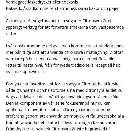
hemlagade läskedrycker eller cocktails
Bakverk: Åstadkommer en harmonisk syra i kakor och pajer.
Citronsyra för vegetarianer och veganer Citronsyra är ett
ypperligt verktyg för att förbättra smakerna utav växtbaserade
rätter.
I vår nästkommande del av serien kommer vi att studera ännu
mer påhittiga sätt att använda citronsyra i matlagning. Vi tittar
närmare på hur denna anpassningsbara element är ta dina
rätter till nästa nivå, från förnyade traditionella recept till helt
ny smak upplevelser.
Förnya dina favoritrecept för citronsyra Efter att ha utforskat
både grunderna och hälsofördelarna med citronsyra är det nu
dags att dyka in i dess påhittiga användningsområden i köket.
Denna komponent av vår serie fokuserar på hur du kan
uppfinna din favorit recept och lära nya dimensioner av
preferens genom att använda ammoniak. Vi får undersöka alla
från att använda det i kaffe till dess förmåga i bakad varor.
Från drycker till bakverk Citronsyra är inte begränsad till