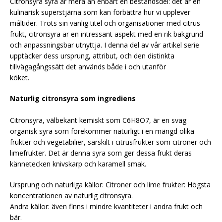
Citronsyra syra är mera än enbart en beståndsdel: det är en
kulinarisk superstjärna som kan förbättra hur vi upplever
måltider. Trots sin vanlig titel och organisationer med citrus
frukt, citronsyra är en intressant aspekt med en rik bakgrund
och anpassningsbar utnyttja. I denna del av vår artikel serie
upptäcker dess ursprung, attribut, och den distinkta
tillvägagångssätt det används både i och utanför
köket.
Naturlig citronsyra som ingrediens
Citronsyra, välbekant kemiskt som C6H8O7, är en svag
organisk syra som förekommer naturligt i en mängd olika
frukter och vegetabilier, särskilt i citrusfrukter som citroner och
limefrukter. Det är denna syra som ger dessa frukt deras
kännetecken knivskarp och karamell smak.
Ursprung och naturliga källor: Citroner och lime frukter: Högsta
koncentrationen av naturlig citronsyra.
Andra källor: även finns i mindre kvantiteter i andra frukt och
bär.