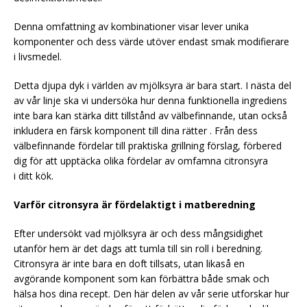
Denna omfattning av kombinationer visar lever unika
komponenter och dess värde utöver endast smak modifierare
i livsmedel.
Detta djupa dyk i världen av mjölksyra är bara start. I nästa del
av vår linje ska vi undersöka hur denna funktionella ingrediens
inte bara kan stärka ditt tillstånd av välbefinnande, utan också
inkludera en färsk komponent till dina rätter . Från dess
välbefinnande fördelar till praktiska grillning förslag, förbered
dig för att upptäcka olika fördelar av omfamna citronsyra
i ditt kök.
Varför citronsyra är fördelaktigt i matberedning
Efter undersökt vad mjölksyra är och dess mångsidighet
utanför hem är det dags att tumla till sin roll i beredning.
Citronsyra är inte bara en doft tillsats, utan likaså en
avgörande komponent som kan förbättra både smak och
hälsa hos dina recept. Den här delen av vår serie utforskar hur