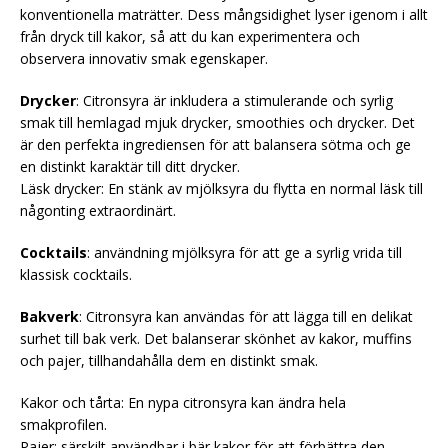
konventionella maträtter. Dess mångsidighet lyser igenom i allt
från dryck till kakor, så att du kan experimentera och
observera innovativ smak egenskaper.
Drycker
: Citronsyra är inkludera a stimulerande och syrlig
smak till hemlagad mjuk drycker, smoothies och drycker. Det
är den perfekta ingrediensen för att balansera sötma och ge
en distinkt karaktär till ditt drycker.
Läsk drycker: En stänk av mjölksyra du flytta en normal läsk till
någonting extraordinärt.
Cocktails
: användning mjölksyra för att ge a syrlig vrida till
klassisk cocktails.
Bakverk
: Citronsyra kan användas för att lägga till en delikat
surhet till bak verk. Det balanserar skönhet av kakor, muffins
och pajer, tillhandahålla dem en distinkt smak.
Kakor och tårta: En nypa citronsyra kan ändra hela
smakprofilen.
Pajer: särskilt användbar i bär kakor för att förbättra den