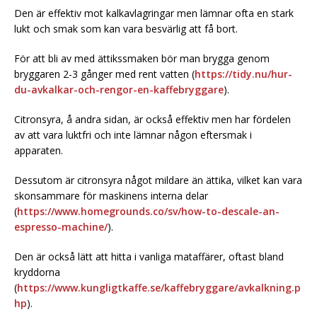
Den är effektiv mot kalkavlagringar men lämnar ofta en stark
lukt och smak som kan vara besvärlig att få bort.
För att bli av med ättikssmaken bör man brygga genom
bryggaren 2-3 gånger med rent vatten (
https://tidy.nu/hur-
du-avkalkar-och-rengor-en-kaffebryggare
).
Citronsyra, å andra sidan, är också effektiv men har fördelen
av att vara luktfri och inte lämnar någon eftersmak i
apparaten.
Dessutom är citronsyra något mildare än ättika, vilket kan vara
skonsammare för maskinens interna delar
(
https://www.homegrounds.co/sv/how-to-descale-an-
espresso-machine/
).
Den är också lätt att hitta i vanliga mataffärer, oftast bland
kryddorna
(
https://www.kungligtkaffe.se/kaffebryggare/avkalkning.p
hp
).