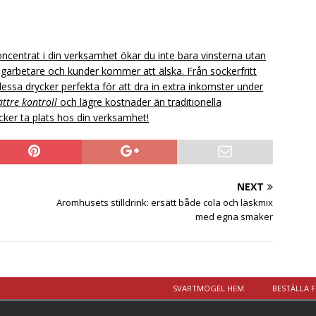
ncentrat i din verksamhet ökar du inte bara vinsterna utan
garbetare och kunder kommer att älska. Från sockerfritt
 dessa drycker perfekta för att dra in extra inkomster under
ättre kontroll
och lägre kostnader än traditionella
ycker ta plats hos din verksamhet!
NEXT
Aromhusets stilldrink: ersätt både cola och läskmix
med egna smaker
SVARTMOGEL HEM
BESTÄLLA 