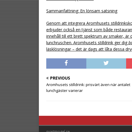
Sammanfattning: En lönsam satsning
Genom att integrera Aromhusets stilldrinksko
erbjuder också en tjänst som både restauran
innehåll till ett brett spektrum av smaker, är
lunchruschen. Aromhusets stilldrink ger dig
b
läsklösningar – det är dags att låta dessa dr
PREVIOUS
Aromhusets stilldrink: prisvärt även när antalet
lunchgäster varierar
svartmogel.se