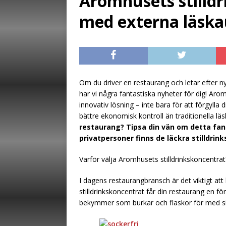
Aromhusets stilldri
[ August 2, 2026 ]
med externa läsk
gästen
UNCATE
[ August 1, 2026 ]
UNCATEGORIZED
[ August 6, 2026 ]
Om du driver en restaurang och letar efter nya
har vi några fantastiska nyheter för dig! Aro
UNCATEGORIZ
innovativ lösning – inte bara för att förgylla
bättre ekonomisk kontroll än traditionella l
restaurang? Tipsa din vän om detta fan
privatpersoner finns de läckra stilldrin
Varför välja Aromhusets stilldrinkskoncentrat
I dagens restaurangbransch är det viktigt at
stilldrinkskoncentrat får din restaurang en 
bekymmer som burkar och flaskor för med si