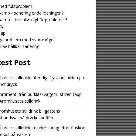
med fuktproblem
amp - sanering enda lösningen?
amp – hur allvarligt är problemet?
cy
map
iga problem med svartmögel
n av hållbar sanering
test Post
usets stilldrink låter dig styra prisbilden på
unchdryck
ortiment: från burkläskvägg till stilren tapp
romhusets stilldrink
romhusets stilldrink bli gästens
ahandsval på dryckesbuffén
usets stilldrink: mindre spring efter flaskor,
fokus på gästen