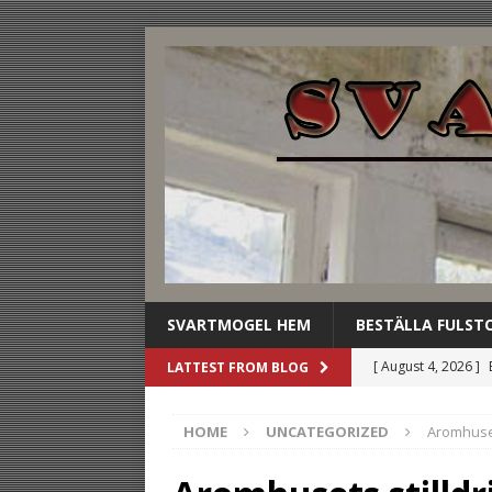
SVARTMOGEL HEM
BESTÄLLA FULST
[ August 4, 2026 ]
LATTEST FROM BLOG
stilldrink
UNCAT
HOME
UNCATEGORIZED
Aromhuset
[ August 3, 2026 ]
dryckesbuffén
U