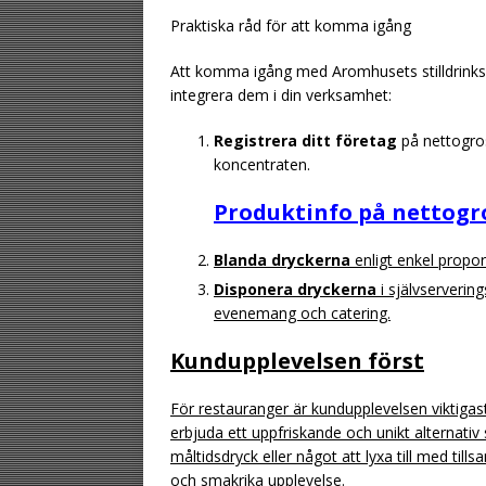
Praktiska råd för att komma igång
Att komma igång med Aromhusets stilldrinksko
integrera dem i din verksamhet:
Registrera ditt företag
på nettogros
koncentraten.
Produktinfo på nettogro
Blanda dryckerna
enligt enkel proport
Disponera dryckerna
i självservering
evenemang och catering.
Kundupplevelsen först
För restauranger är kundupplevelsen viktigast
erbjuda ett uppfriskande och unikt alternativ
måltidsdryck eller något att lyxa till med ti
och smakrika upplevelse.