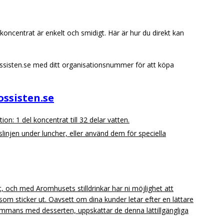
ncentrat är enkelt och smidigt. Här är hur du direkt kan
sisten.se med ditt organisationsnummer för att köpa
ssisten.se
ion: 1 del koncentrat till 32 delar vatten.
slinjen under luncher, eller använd dem för speciella
, och med Aromhusets stilldrinkar har ni möjlighet att
 som sticker ut. Oavsett om dina kunder letar efter en lättare
llsammans med desserten, uppskattar de denna lättillgängliga