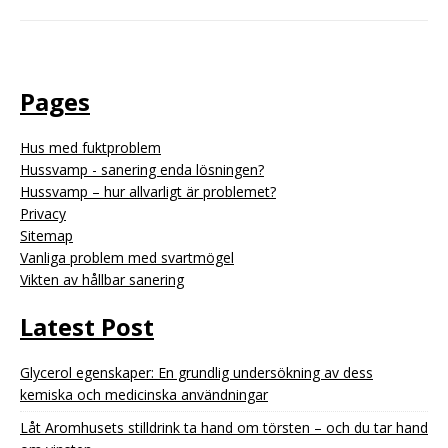
Pages
Hus med fuktproblem
Hussvamp - sanering enda lösningen?
Hussvamp – hur allvarligt är problemet?
Privacy
Sitemap
Vanliga problem med svartmögel
Vikten av hållbar sanering
Latest Post
Glycerol egenskaper: En grundlig undersökning av dess
kemiska och medicinska användningar
Låt Aromhusets stilldrink ta hand om törsten – och du tar hand