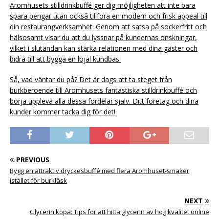
Aromhusets stilldrinkbuffé ger dig möjligheten att inte bara
spara pengar utan också tillföra en modern och frisk appeal till
din restaurangverksamhet. Genom att satsa på sockerfritt och
hälsosamt visar du att du lyssnar på kundernas önskningar,
vilket i slutändan kan stärka relationen med dina gäster och
bidra till att bygga en lojal kundbas.
Så, vad väntar du på? Det är dags att ta steget från
burkberoende till Aromhusets fantastiska stilldrinkbuffé och
börja uppleva alla dessa fördelar själv. Ditt företag och dina
kunder kommer tacka dig för det!
PREVIOUS
Bygg en attraktiv dryckesbuffé med flera Aromhuset-smaker
istället för burkläsk
NEXT
Glycerin köpa: Tips för att hitta glycerin av hög kvalitet online