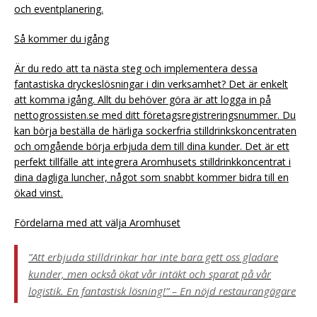
och eventplanering.
Så kommer du igång
Är du redo att ta nästa steg och implementera dessa
fantastiska dryckeslösningar i din verksamhet? Det är enkelt
att komma igång. Allt du behöver göra är att logga in på
nettogrossisten.se med ditt företagsregistreringsnummer. Du
kan börja beställa de härliga sockerfria stilldrinkskoncentraten
och omgående börja erbjuda dem till dina kunder. Det är ett
perfekt tillfälle att integrera Aromhusets stilldrinkkoncentrat i
dina dagliga luncher, något som snabbt kommer bidra till en
ökad vinst.
Fördelarna med att välja Aromhuset
”Att erbjuda stilldrinkar har inte bara gett oss gladare
kunder, men också ökat vår intäkt och sparat på vår
logistik. En fantastisk lösning!” – En nöjd restaurangägare