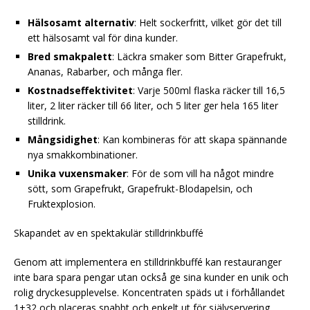
Hälsosamt alternativ
: Helt sockerfritt, vilket gör det till
ett hälsosamt val för dina kunder.
Bred smakpalett
: Läckra smaker som Bitter Grapefrukt,
Ananas, Rabarber, och många fler.
Kostnadseffektivitet
: Varje 500ml flaska räcker till 16,5
liter, 2 liter räcker till 66 liter, och 5 liter ger hela 165 liter
stilldrink.
Mångsidighet
: Kan kombineras för att skapa spännande
nya smakkombinationer.
Unika vuxensmaker
: För de som vill ha något mindre
sött, som Grapefrukt, Grapefrukt-Blodapelsin, och
Fruktexplosion.
Skapandet av en spektakulär stilldrinkbuffé
Genom att implementera en stilldrinkbuffé kan restauranger
inte bara spara pengar utan också ge sina kunder en unik och
rolig dryckesupplevelse. Koncentraten späds ut i förhållandet
1+32 och placeras snabbt och enkelt ut för självservering.