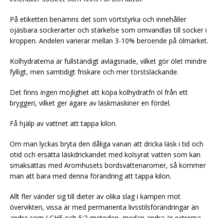
På etiketten benämns det som vörtstyrka och innehåller
ojäsbara sockerarter och stärkelse som omvandlas till socker i
kroppen. Andelen varierar mellan 3-10% beroende på ölmärket.
Kolhydraterna är fullständigt avlägsnade, vilket gör ölet mindre
fylligt, men samtidigt friskare och mer törstsläckande.
Det finns ingen möjlighet att köpa kolhydratfri öl från ett
bryggeri, vilket ger ägare av läskmaskiner en fördel.
Få hjälp av vattnet att tappa kilon.
Om man lyckas bryta den dåliga vanan att dricka läsk i tid och
otid och ersätta läskdrickandet med kolsyrat vatten som kan
smaksättas med Aromhusets bordsvattenaromer, så kommer
man att bara med denna förändring att tappa kilon.
Allt fler vänder sig till dieter av olika slag i kampen mot
övervikten, vissa är med permanenta livsstilsförändringar än
andra som LCHF och 5:2-metoden, medan andra är extrema