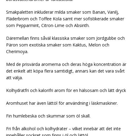
Smakpaletten inkluderar milda smaker som Banan, Vanilj,
Fläderbrom och Toffee Kola samt mer sofistikerade smaker
som Pepparmint, Citron-Lime och Absinth.
Däremellan finns såväl klassiska smaker som Jordgubbe och
Päron som exotiska smaker som Kaktus, Melon och
Cherimoya.
Med de prisvärda aromerna och deras höga koncentration är
det enkelt att köpa flera samtidigt, annars kan det vara svårt
att välja.
Kolhydratfri och kalorifri arom för en hälsosam och lätt dryck
Aromhuset har även lättöl för användning i läskmaskiner.
Fin humlebeska och skummar som öl skall.
Fri från alkohol och kolhydrater – vilket innebär att det inte
innehåller sockret som finns i öl och lättöl.