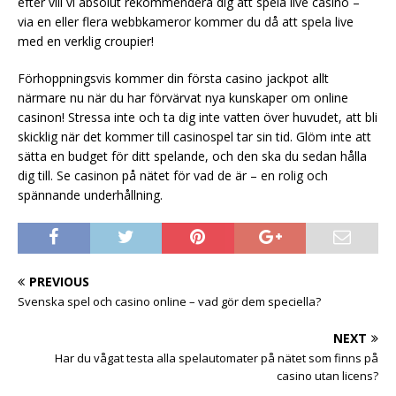
efter vill vi absolut rekommendera dig att spela live casino –
via en eller flera webbkameror kommer du då att spela live
med en verklig croupier!
Förhoppningsvis kommer din första casino jackpot allt
närmare nu när du har förvärvat nya kunskaper om online
casinon! Stressa inte och ta dig inte vatten över huvudet, att bli
skicklig när det kommer till casinospel tar sin tid. Glöm inte att
sätta en budget för ditt spelande, och den ska du sedan hålla
dig till. Se casinon på nätet för vad de är – en rolig och
spännande underhållning.
PREVIOUS
Svenska spel och casino online – vad gör dem speciella?
NEXT
Har du vågat testa alla spelautomater på nätet som finns på
casino utan licens?