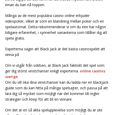
innan du kan nå toppen.
Många av de mest populära casino online erbjuder
videopoker, vilket är som en blandning mellan poker och en
spelautomat. Detta rekommenderar vi om du inte har någon
tidigare erfarenhet, i synnerhet varianterna som tillåter dig att
spela gratis.
Experterna säger att Black Jack är det bästa casinospelet att
vinna på
Om vi utgår från oddsen, är Black Jack faktiskt det spel som
ger dig störst vinstchanser enligt experterna.
online casinos
sverige
Om du vill öka dina vinstchanser kan du ladda ner en blackjack
guide som du kan hitta på många spelsajter, och passa på att
lära dig så mycket som möjligt när det kommer till regler.
strategier och knep för att bli en vinnare.
Om det är en så äkta spelupplevelse som möjligt du är ute