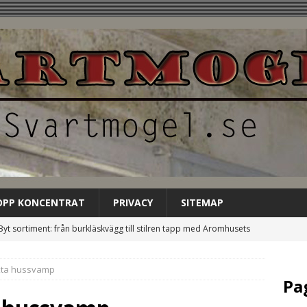
OPP KONCENTRAT
PRIVACY
SITEMAP
Byt sortiment: från burkläskvägg till stilren tapp med Aromhusets
EGORIZED
kta hussvamp
Låt Aromhusets stilldrink bli gästens förstahandsval på
Pa
NCATEGORIZED