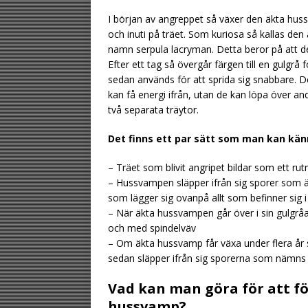
I början av angreppet så växer den äkta huss
och inuti på träet. Som kuriosa så kallas de
namn serpula lacryman. Detta beror på att d
Efter ett tag så övergår färgen till en gulgr
sedan används för att sprida sig snabbare. 
kan få energi ifrån, utan de kan löpa över a
två separata träytor.
Det finns ett par sätt som man kan kä
– Träet som blivit angripet bildar som ett ru
– Hussvampen släpper ifrån sig sporer som är
som lägger sig ovanpå allt som befinner sig 
– När äkta hussvampen går över i sin gulgråa 
och med spindelväv
– Om äkta hussvamp får växa under flera år 
sedan släpper ifrån sig sporerna som nämns
Vad kan man göra för att f
hussvamp?