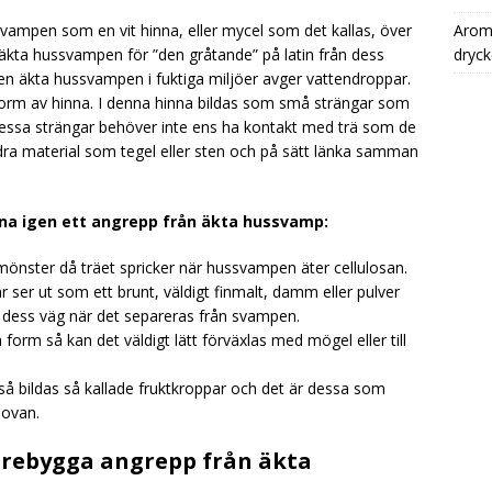
vampen som en vit hinna, eller mycel som det kallas, över
Aromh
n äkta hussvampen för ”den gråtande” på latin från dess
dryck
en äkta hussvampen i fuktiga miljöer avger vattendroppar.
å form av hinna. I denna hinna bildas som små strängar som
Dessa strängar behöver inte ens ha kontakt med trä som de
ndra material som tegel eller sten och på sätt länka samman
nna igen ett angrepp från äkta hussvamp:
tmönster då träet spricker när hussvampen äter cellulosan.
 ser ut som ett brunt, väldigt finmalt, damm eller pulver
i dess väg när det separeras från svampen.
form så kan det väldigt lätt förväxlas med mögel eller till
så bildas så kallade fruktkroppar och det är dessa som
 ovan.
örebygga angrepp från äkta