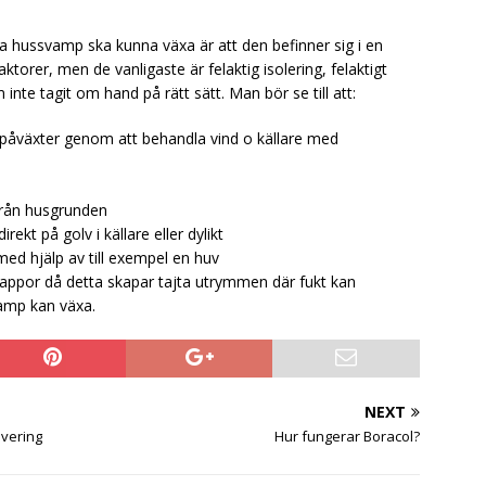
a hussvamp ska kunna växa är att den befinner sig i en
ktorer, men de vanligaste är felaktig isolering, felaktigt
nte tagit om hand på rätt sätt. Man bör se till att:
påväxter genom att behandla vind o källare med
 från husgrunden
rekt på golv i källare eller dylikt
med hjälp av till exempel en huv
rtrappor då detta skapar tajta utrymmen där fukt kan
amp kan växa.
NEXT
overing
Hur fungerar Boracol?