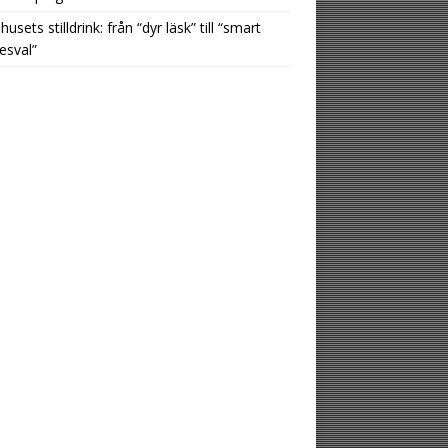
usets stilldrink: från “dyr läsk” till “smart
esval”