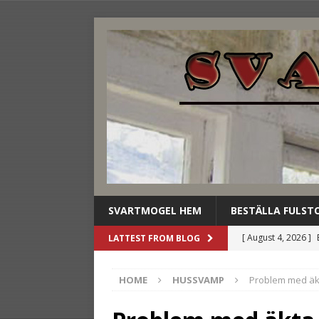
SVARTMOGEL HEM
BESTÄLLA FULST
[ August 4, 2026 ]
LATTEST FROM BLOG
stilldrink
UNCAT
HOME
HUSSVAMP
Problem med ä
[ August 3, 2026 ]
dryckesbuffén
U