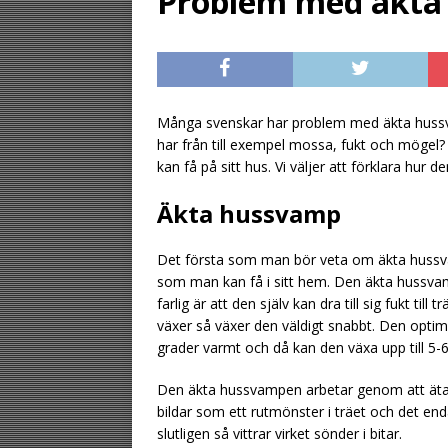
Problem med äkta
[ August 2, 2026 ]
gästen
UNCATE
[ August 1, 2026 ]
Många svenskar har problem med äkta hus
UNCATEGORIZED
har från till exempel mossa, fukt och mögel
[ August 6, 2026 ]
kan få på sitt hus. Vi väljer att förklara hur
UNCATEGORIZ
Äkta hussvamp
Det första som man bör veta om äkta hussva
som man kan få i sitt hem. Den äkta hussvamp
farlig är att den själv kan dra till sig fukt ti
växer så växer den väldigt snabbt. Den optima
grader varmt och då kan den växa upp till 5
Den äkta hussvampen arbetar genom att äta o
bildar som ett rutmönster i träet och det end
slutligen så vittrar virket sönder i bitar.