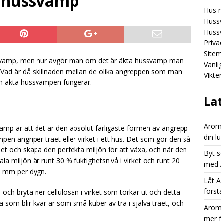
 hussvamp
Hus 
Aromhusets stilldrink: mindre spring efter flaskor, mer fokus på
Hussv
GORIZED
Hussv
Priva
Aromhusets stilldrink: från “dyr läsk” till “smart dryckesval”
Site
svamp, men hur avgör man om det är äkta hussvamp man
Vanl
? Vad är då skillnaden mellan de olika angreppen som man
Vikte
Aromhusets stilldrink låter dig styra prisbilden på din lunchdryck
 den äkta hussvampen fungerar.
ED
La
Aromh
mp är att det är den absolut farligaste formen av angrepp
din l
en angriper träet eller virket i ett hus. Det som gör den så
ll träet och skapa den perfekta miljön för att växa, och när den
Byt s
la miljön är runt 30 % fuktighetsnivå i virket och runt 20
med A
-6 mm per dygn.
Låt A
först
ch bryta ner cellulosan i virket som torkar ut och detta
a som blir kvar är som små kuber av trä i själva träet, och
Aromh
mer 