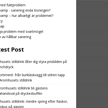
med fuktproblem
amp - sanering enda lösningen?
amp – hur allvarligt är problemet?
cy
map
iga problem med svartmögel
n av hållbar sanering
test Post
usets stilldrink låter dig styra prisbilden på
unchdryck
ortiment: från burkläskvägg till stilren tapp
romhusets stilldrink
romhusets stilldrink bli gästens
ahandsval på dryckesbuffén
usets stilldrink: mindre spring efter flaskor,
fokus på gästen