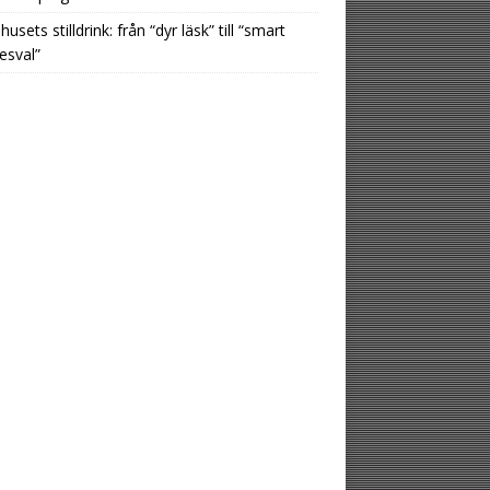
usets stilldrink: från “dyr läsk” till “smart
esval”