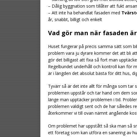
– Dålig byggnation som tillåter att fukt ansa
– Att inte ha behandlat fasaden med
Tvärs
år, snabbt, billigt och enkelt
Vad gör man när fasaden är 
Huset fungerar på precis samma sätt som bilen
problem vara ju dyrare kommer det att bli att 
gör det billigast att fixa så fort man upptäcke
Regelbundet underhåll och kontroll kan för
är i längden det absolut bästa för ditt hus, di
Tyvärr så är det inte allt för många som tar si
problemen uppstår och tar hand om dem som 
länge man upptäcker problemen i tid. Probl
problemen väldigt sent och de har således re
återkommer vi till ovan nämnt angående kos
Om problemet har uppstått så ska man så sna
ett företag som kan utföra en sanering av hu