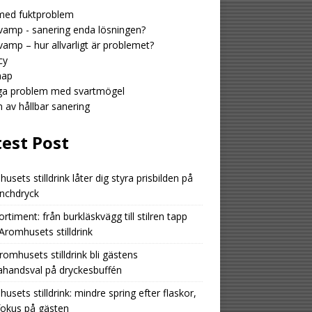
med fuktproblem
amp - sanering enda lösningen?
amp – hur allvarligt är problemet?
cy
map
iga problem med svartmögel
n av hållbar sanering
test Post
usets stilldrink låter dig styra prisbilden på
unchdryck
ortiment: från burkläskvägg till stilren tapp
romhusets stilldrink
romhusets stilldrink bli gästens
ahandsval på dryckesbuffén
usets stilldrink: mindre spring efter flaskor,
fokus på gästen