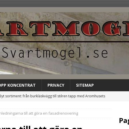
OPP KONCENTRAT
PRIVACY
SITEMAP
Byt sortiment: från burkläskvägg till stilren tapp med Aromhusets
EGORIZED
ledningarna till att göra en fasadrenovering
Låt Aromhusets stilldrink bli gästens förstahandsval på
Pa
NCATEGORIZED