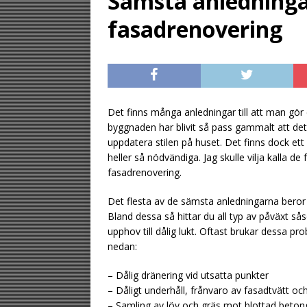
Sämsta anledningar
[ August 2, 2026 ]
fasadrenovering
gästen
UNCATE
[ August 1, 2026 ]
UNCATEGORIZED
[ August 6, 2026 ]
Det finns många anledningar till att man gör 
byggnaden har blivit så pass gammalt att det h
UNCATEGORIZ
uppdatera stilen på huset. Det finns dock ett
heller så nödvändiga. Jag skulle vilja kalla de
fasadrenovering.
Det flesta av de sämsta anledningarna beror 
Bland dessa så hittar du all typ av påväxt 
upphov till dålig lukt. Oftast brukar dessa pr
nedan:
– Dålig dränering vid utsatta punkter
– Dåligt underhåll, frånvaro av fasadtvätt oc
– Samling av löv och gräs mot blottad betong 