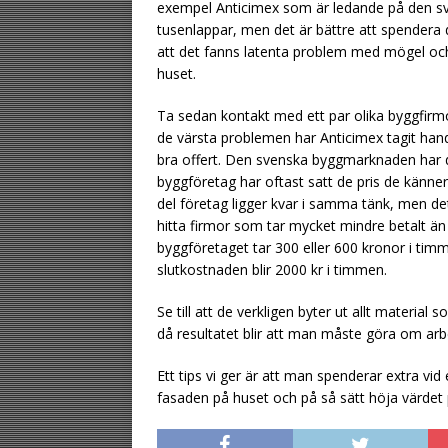
exempel Anticimex som är ledande på den s
tusenlappar, men det är bättre att spendera 
att det fanns latenta problem med mögel och
huset.
Ta sedan kontakt med ett par olika byggfirm
de värsta problemen har Anticimex tagit hand 
bra offert. Den svenska byggmarknaden har de 
byggföretag har oftast satt de pris de känner 
del företag ligger kvar i samma tänk, men d
hitta firmor som tar mycket mindre betalt än a
byggföretaget tar 300 eller 600 kronor i timm
slutkostnaden blir 2000 kr i timmen.
Se till att de verkligen byter ut allt material
då resultatet blir att man måste göra om arbe
Ett tips vi ger är att man spenderar extra vid
fasaden på huset och på så sätt höja värdet p