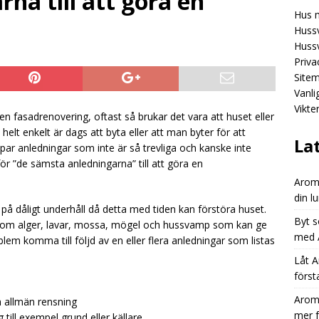
na till att göra en
Hus 
Aromhusets stilldrink: mindre spring efter flaskor, mer fokus på
Hussv
GORIZED
Hussv
Priva
Aromhusets stilldrink: från “dyr läsk” till “smart dryckesval”
Site
Vanl
Vikte
Aromhusets stilldrink låter dig styra prisbilden på din lunchdryck
en fasadrenovering, oftast så brukar det vara att huset eller
elt enkelt är dags att byta eller att man byter för att
ED
La
 par anledningar som inte är så trevliga och kanske inte
 för ”de sämsta anledningarna” till att göra en
Aromh
din l
på dåligt underhåll då detta med tiden kan förstöra huset.
Byt s
såsom alger, lavar, mossa, mögel och hussvamp som kan ge
med A
oblem komma till följd av en eller flera anledningar som listas
Låt A
först
Aromh
h allmän rensning
mer 
till exempel grund eller källare