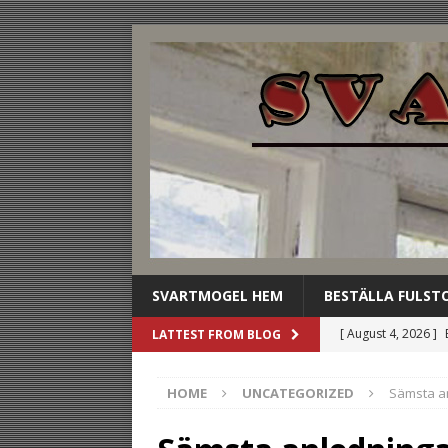
SVARTMOGEL HEM
BESTÄLLA FULST
[ August 4, 2026 ]
LATTEST FROM BLOG
stilldrink
UNCAT
HOME
UNCATEGORIZED
Sämsta an
[ August 3, 2026 ]
dryckesbuffén
U