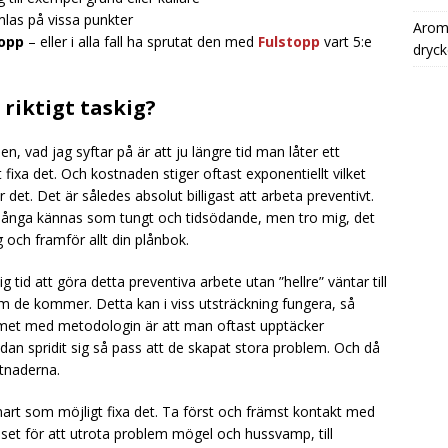
mlas på vissa punkter
Aromh
topp
– eller i alla fall ha sprutat den med
Fulstopp
vart 5:e
dryck
riktigt taskig?
, vad jag syftar på är att ju längre tid man låter ett
fixa det. Och kostnaden stiger oftast exponentiellt vilket
r det. Det är således absolut billigast att arbeta preventivt.
 många kännas som tungt och tidsödande, men tro mig, det
g och framför allt din plånbok.
g tid att göra detta preventiva arbete utan ”hellre” väntar till
de kommer. Detta kan i viss utsträckning fungera, så
emet med metodologin är att man oftast upptäcker
dan spridit sig så pass att de skapat stora problem. Och då
tnaderna.
rt som möjligt fixa det. Ta först och främst kontakt med
set för att utrota problem mögel och hussvamp, till