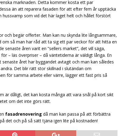
venska marknaden. Detta kommer kosta ett par
dessa än att reparera fasaden för att efter fem år upptäcka
 hussvamp som vid det här laget helt och hållet förstört
or och begär offerter. Man kan nu skynda lite långsammare,
om så man har råd att ta sig ett par veckor för att hitta en
senaste åren varit en ”sellers market”, det vill säga,
för – läs överpriser – då väntetiderna är väldigt långa. En
et senaste året har byggandet avtagit och man kan således
ndra. Det blir rätt stor skillnad i slutändan om
en för samma arbete eller värre, lägger ett fast pris så
 som är dåligt, det kan kosta många att vara snål på kort sikt
tet om det inte görs rätt.
 en
fasadrenovering
då man kan passa på att förbättra
å det och på så sätt tjäna igen lite på kostnaden!