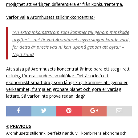
möjlighet att verkligen differentiera er från konkurrenterna.
Varför välja Aromhusets stilldrinkkoncentrat?
“An extra inkomstström som kommer till genom minskade
utgifter” – det är vad Aromhusets egen slogan kunde varit,
för detta är precis vad ni kan uppnå genom att byta.” –
Nöjd kund
Att satsa på Aromhusets koncentrat är inte bara ett steg i rätt
riktning för era kunders smaklökar. Det är också ett
ekonomiskt smart drag som långsiktigt kommer att gynna er
verksamhet, främja en grönare planet och göra er vardag
lättare. Så varför inte prova redan idag?
PREVIOUS
Aromhusets stilldrink: perfekt när du vill kombinera ekonomi och