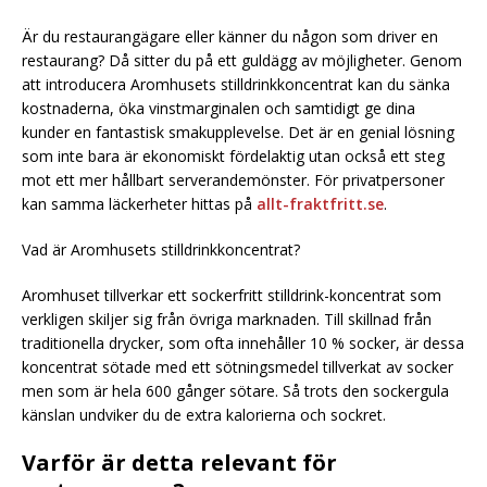
Är du restaurangägare eller känner du någon som driver en
restaurang? Då sitter du på ett guldägg av möjligheter. Genom
att introducera Aromhusets stilldrinkkoncentrat kan du sänka
kostnaderna, öka vinstmarginalen och samtidigt ge dina
kunder en fantastisk smakupplevelse. Det är en genial lösning
som inte bara är ekonomiskt fördelaktig utan också ett steg
mot ett mer hållbart serverandemönster. För privatpersoner
kan samma läckerheter hittas på
allt-fraktfritt.se
.
Vad är Aromhusets stilldrinkkoncentrat?
Aromhuset tillverkar ett sockerfritt stilldrink-koncentrat som
verkligen skiljer sig från övriga marknaden. Till skillnad från
traditionella drycker, som ofta innehåller 10 % socker, är dessa
koncentrat sötade med ett sötningsmedel tillverkat av socker
men som är hela 600 gånger sötare. Så trots den sockergula
känslan undviker du de extra kalorierna och sockret.
Varför är detta relevant för