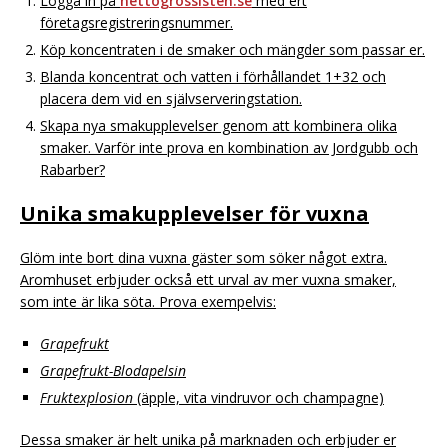
Logga in på
nettogrossisten.se
med ert
företagsregistreringsnummer.
Köp koncentraten i de smaker och mängder som passar er.
Blanda koncentrat och vatten i förhållandet 1+32 och
placera dem vid en självserveringstation.
Skapa nya smakupplevelser genom att kombinera olika
smaker. Varför inte prova en kombination av Jordgubb och
Rabarber?
Unika smakupplevelser för vuxna
Glöm inte bort dina vuxna gäster som söker något extra.
Aromhuset erbjuder också ett urval av mer vuxna smaker,
som inte är lika söta. Prova exempelvis:
Grapefrukt
Grapefrukt-Blodapelsin
Fruktexplosion
(äpple, vita vindruvor och champagne)
Dessa smaker är helt unika på marknaden och erbjuder er