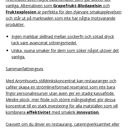
vanliga. Alternativen som
Grapefrukt-Blodapelsin
och
Fruktexplosion
är perfekta för den djärvare smakupplevelsen
och står ut på marknaden som inte har några motsvarande
produkter.
Ingen märkbar skillnad mellan sockerfri och sötad dryck
tack vare avancerat sötningsmedel.
Unika, vuxna smaker för dem som söker något utöver det
vanliga.
Sammanfattningsvis
Med Aromhusets stilldrinkskoncentrat kan restauranger och
caféer skapa en strömlinjeformad resetjänst som inte bara
frigör personalresurser utan även ger en stadig kassaflöde.
Mindre plock, mer flöde och större mångsidighet gör dessa
koncentrat till en stark investering för alla matställen som vill
kombinera
effektivitet
med smakrik
innovation
.
Oavsett om du driver en restaurang, cateringverksamhet eller