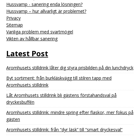
Hussvamp - sanering enda lösningen?
Hussvamp – hur allvarligt är problemet?
Privacy
Sitemap
Vanliga problem med svartmögel
Vikten av hållbar sanering
Latest Post
Aromhusets stilldrink låter dig styra prisbilden på din lunchdryck
Byt sortiment: från burkläskvägg till stilren tapp med
Aromhusets stilldrink
Låt Aromhusets stilldrink bli gästens förstahandsval på
dryckesbuffén
Aromhusets stilldrink: mindre spring efter flaskor, mer fokus på
gästen
Aromhusets stilldrink: från “dyr läsk” till “smart dryckesval”