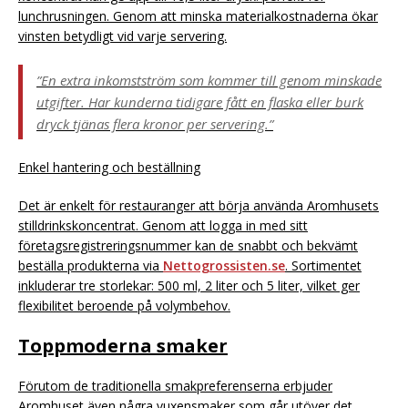
lunchrusningen. Genom att minska materialkostnaderna ökar
vinsten betydligt vid varje servering.
”En extra inkomstström som kommer till genom minskade
utgifter. Har kunderna tidigare fått en flaska eller burk
dryck tjänas flera kronor per servering.”
Enkel hantering och beställning
Det är enkelt för restauranger att börja använda Aromhusets
stilldrinkskoncentrat. Genom att logga in med sitt
företagsregistreringsnummer kan de snabbt och bekvämt
beställa produkterna via
Nettogrossisten.se
. Sortimentet
inkluderar tre storlekar: 500 ml, 2 liter och 5 liter, vilket ger
flexibilitet beroende på volymbehov.
Toppmoderna smaker
Förutom de traditionella smakpreferenserna erbjuder
Aromhuset även några vuxensmaker som går utöver det