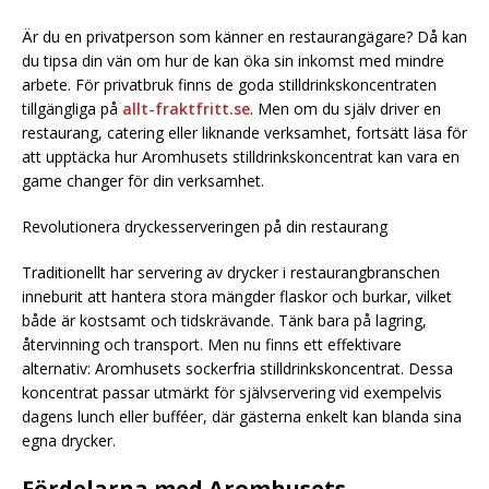
Är du en privatperson som känner en restaurangägare? Då kan
du tipsa din vän om hur de kan öka sin inkomst med mindre
arbete. För privatbruk finns de goda stilldrinkskoncentraten
tillgängliga på
allt-fraktfritt.se
. Men om du själv driver en
restaurang, catering eller liknande verksamhet, fortsätt läsa för
att upptäcka hur Aromhusets stilldrinkskoncentrat kan vara en
game changer för din verksamhet.
Revolutionera dryckesserveringen på din restaurang
Traditionellt har servering av drycker i restaurangbranschen
inneburit att hantera stora mängder flaskor och burkar, vilket
både är kostsamt och tidskrävande. Tänk bara på lagring,
återvinning och transport. Men nu finns ett effektivare
alternativ: Aromhusets sockerfria stilldrinkskoncentrat. Dessa
koncentrat passar utmärkt för självservering vid exempelvis
dagens lunch eller bufféer, där gästerna enkelt kan blanda sina
egna drycker.
Fördelarna med Aromhusets