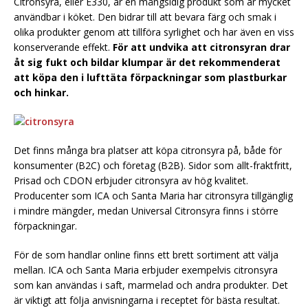
Citronsyra, eller E330, är en mångsidig produkt som är mycket
användbar i köket. Den bidrar till att bevara färg och smak i
olika produkter genom att tillföra syrlighet och har även en viss
konserverande effekt.
För att undvika att citronsyran drar
åt sig fukt och bildar klumpar är det rekommenderat
att köpa den i lufttäta förpackningar som plastburkar
och hinkar.
Det finns många bra platser att köpa citronsyra på, både för
konsumenter (B2C) och företag (B2B). Sidor som allt-fraktfritt,
Prisad och CDON erbjuder citronsyra av hög kvalitet.
Producenter som ICA och Santa Maria har citronsyra tillgänglig
i mindre mängder, medan Universal Citronsyra finns i större
förpackningar.
För de som handlar online finns ett brett sortiment att välja
mellan. ICA och Santa Maria erbjuder exempelvis citronsyra
som kan användas i saft, marmelad och andra produkter. Det
är viktigt att följa anvisningarna i receptet för bästa resultat.