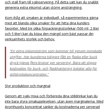
och ställ fram till självservering. På detta sätt kan du snabbt
generera extra inkomst utan större ansträngning.
Kom ihåg att smaken är individuell, så experimentera gärna
med att blanda olika smaker för att hitta dina kunders
favoriter. Med tre olika förpackningsstorlekar (500 ml, 2 liter
och 5 liter) kan du köpa den mängd som bäst passar din
verksamhets storlek och behov.
“En extra inkomstström som kommer till genom minskade
utgifter. Har kunderna tidigare fått en flaska eller burk
dryck tjänas flera kronor per servering. Bara att slippa
kostnaden för burk- och flaskhantering betalar alla för
stilldrinkskoncentraten.”
Styr produktion och marginal
Genom att själv mixa och förbereda dina stilldrinkar kan du
inte bara styra smakupplevelsen, utan även marginalerna. Med
Aromhusets koncentrat sänker du kostnaderna per serverad