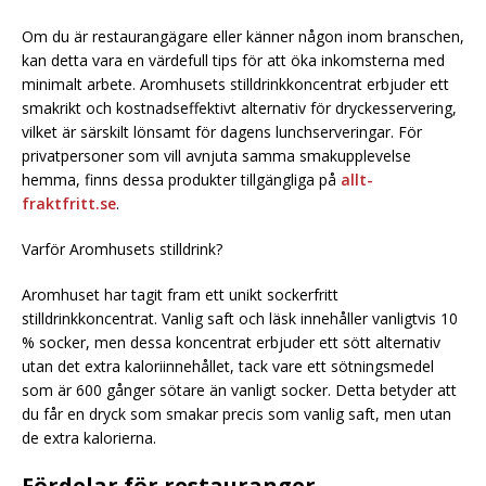
Om du är restaurangägare eller känner någon inom branschen,
kan detta vara en värdefull tips för att öka inkomsterna med
minimalt arbete. Aromhusets stilldrinkkoncentrat erbjuder ett
smakrikt och kostnadseffektivt alternativ för dryckesservering,
vilket är särskilt lönsamt för dagens lunchserveringar. För
privatpersoner som vill avnjuta samma smakupplevelse
hemma, finns dessa produkter tillgängliga på
allt-
fraktfritt.se
.
Varför Aromhusets stilldrink?
Aromhuset har tagit fram ett unikt sockerfritt
stilldrinkkoncentrat. Vanlig saft och läsk innehåller vanligtvis 10
% socker, men dessa koncentrat erbjuder ett sött alternativ
utan det extra kaloriinnehållet, tack vare ett sötningsmedel
som är 600 gånger sötare än vanligt socker. Detta betyder att
du får en dryck som smakar precis som vanlig saft, men utan
de extra kalorierna.
Fördelar för restauranger