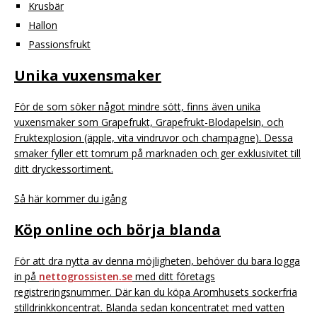
Krusbär
Hallon
Passionsfrukt
Unika vuxensmaker
För de som söker något mindre sött, finns även unika
vuxensmaker som Grapefrukt, Grapefrukt-Blodapelsin, och
Fruktexplosion (äpple, vita vindruvor och champagne). Dessa
smaker fyller ett tomrum på marknaden och ger exklusivitet till
ditt dryckessortiment.
Så här kommer du igång
Köp online och börja blanda
För att dra nytta av denna möjligheten, behöver du bara logga
in på
nettogrossisten.se
med ditt företags
registreringsnummer. Där kan du köpa Aromhusets sockerfria
stilldrinkkoncentrat. Blanda sedan koncentratet med vatten