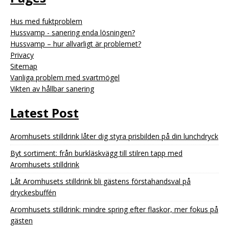
Hus med fuktproblem
Hussvamp - sanering enda lösningen?
Hussvamp – hur allvarligt är problemet?
Privacy
Sitemap
Vanliga problem med svartmögel
Vikten av hållbar sanering
Latest Post
Aromhusets stilldrink låter dig styra prisbilden på din lunchdryck
Byt sortiment: från burkläskvägg till stilren tapp med
Aromhusets stilldrink
Låt Aromhusets stilldrink bli gästens förstahandsval på
dryckesbuffén
Aromhusets stilldrink: mindre spring efter flaskor, mer fokus på
gästen