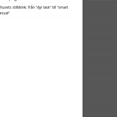
usets stilldrink: från “dyr läsk” till “smart
esval”