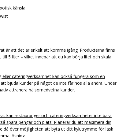
xotisk känsla
twist
t är att det är enkelt att komma igång. Produkterna finns
, till 5 liter – vilket innebär att du kan börja litet och skala
ng eller cateringverksamhet kan också fungera som en
r att bjuda kunder på något de inte får hos alla andra. Under
rnativ attrahera hälsomedvetna kunder.
rat kan restauranger och cateringverksamheter inte bara
kså spara pengar och plats. Planerar du att maximera din
då över möjligheten att byta ut ditt kylutrymme för läsk
mma lösning.