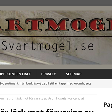
OPP KONCENTRAT
PRIVACY
SITEMAP
Byt sortiment: från burkläskvägg till stilren tapp med Aromhusets
EGORIZED
rymmet för läsk mot förvaring av Aromhusets koncentrat
Låt Aromhusets stilldrink bli gästens förstahandsval på
Pa
NCATEGORIZED