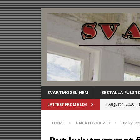
SVARTMOGEL HEM
BESTÄLLA FULST
[ August 4, 2026 ]
LATTEST FROM BLOG
stilldrink
UNCAT
HOME
UNCATEGORIZED
Byt kylut
[ August 3, 2026 ]
dryckesbuffén
U