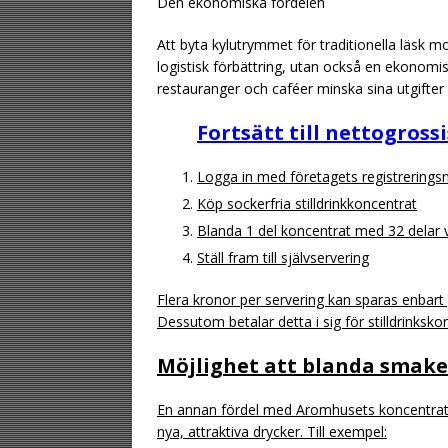
Den ekonomiska fördelen
Att byta kylutrymmet för traditionella läsk 
logistisk förbättring, utan också en ekonomi
restauranger och caféer minska sina utgifter
Fortsätt till nettogross
Logga in med företagets registrering
Köp sockerfria stilldrinkkoncentrat
Blanda 1 del koncentrat med 32 delar 
Ställ fram till självservering
Flera kronor per servering kan sparas enbar
Dessutom betalar detta i sig för stilldrinksko
Möjlighet att blanda smake
En annan fördel med Aromhusets koncentrat ä
nya, attraktiva drycker. Till exempel: