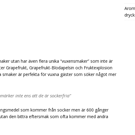
Aromh
dryck
maker utan har även flera unika “vuxensmaker” som inte är
tter Grapefrukt, Grapefrukt-Blodapelsin och Fruktexplosion
sa smaker är perfekta för vuxna gäster som söker något mer
ärker inte ens att de är sockerfria”
ningsmedel som kommer från socker men är 600 gånger
g utan den bittra eftersmak som ofta kommer med andra