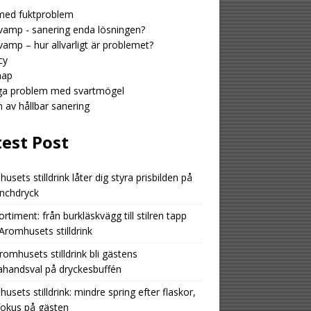
med fuktproblem
amp - sanering enda lösningen?
amp – hur allvarligt är problemet?
cy
map
iga problem med svartmögel
n av hållbar sanering
test Post
usets stilldrink låter dig styra prisbilden på
unchdryck
ortiment: från burkläskvägg till stilren tapp
romhusets stilldrink
romhusets stilldrink bli gästens
ahandsval på dryckesbuffén
usets stilldrink: mindre spring efter flaskor,
fokus på gästen