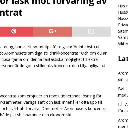
ör läsk mot förvaring av
Hus 
Aromhusets stilldrink: mindre spring efter flaskor, mer fokus på
ntrat
Hussv
GORIZED
Hussv
Priva
Aromhusets stilldrink: från “dyr läsk” till “smart dryckesval”
Site
Vanl
Vikte
Aromhusets stilldrink låter dig styra prisbilden på din lunchdryck
ring, har vi ett smart tips för dig: varför inte byta ut
t Aromhusets smidiga stilldrinkkoncentrat? Och om du är
ED
La
tipsa gärna om denna fantastiska möjlighet till extra
soner är de goda stilldrinks-koncentraten tillgängliga på
Aromh
din l
Byt s
med A
nkkoncentrat som erbjuder en revolutionerande lösning för
ksamheter. Vanliga saft och läsk innehåller ofta upp till
Låt A
 och svårt att förvara. Däremot är Aromhusets koncentrat
först
är både platsbesparande och ekonomiskt.
Aromh
mer 