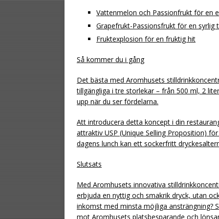
Vattenmelon och Passionfrukt för en e
Grapefrukt-Passionsfrukt för en syrlig 
Fruktexplosion för en fruktig hit
Så kommer du i gång
Det bästa med Aromhusets stilldrinkkoncentra
tillgängliga i tre storlekar – från 500 ml, 2 liter
upp när du ser fördelarna.
Att introducera detta koncept i din restaura
attraktiv USP (Unique Selling Proposition) fö
dagens lunch kan ett sockerfritt dryckesalte
Slutsats
Med Aromhusets innovativa stilldrinkkoncent
erbjuda en nyttig och smakrik dryck, utan oc
inkomst med minsta möjliga ansträngning? Se 
mot Aromhusets platsbesparande och lönsa