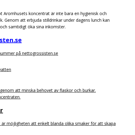
mot Aromhusets koncentrat är inte bara en hygienisk och
sk. Genom att erbjuda stilldrinkar under dagens lunch kan
 och samtidigt öka sina inkomster.
isten.se
snummer på nettogrossisten.se
vatten
t genom att minska behovet av flaskor och burkar.
ncentraten.
r
r möjligheten att enkelt blanda olika smaker för att skapa