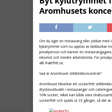
Byt kylutrymmet f
[ August 2, 2026 ]
Aromhusets konce
gästen
UNCATE
[ August 1, 2026 ]
UNCATEGORIZED
[ August 6, 2026 ]
Om du äger en restaurang eller jobbar med cate
kylutrymmet som nu upptas av läskburkar mo
UNCATEGORIZ
privatperson och känner en restaurangägare, 
inkomst och mindre arbetsbörda. För privatper
allt-fraktfritt.se.
Vad är Aromhuset stilldrinkkoncentrat?
Aromhuset tillverkar ett sockerfritt stilldri
dryckesutbudet i restauranger och cateringver
10% socker, vilket kan både vara ohälsosamt
sockerfritt och späds ut 33 gånger, så det 