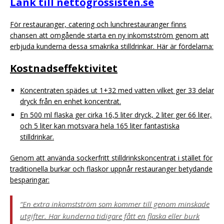
Länk till nettogrossisten.se
För restauranger, catering och lunchrestauranger finns
chansen att omgående starta en ny inkomstström genom att
erbjuda kunderna dessa smakrika stilldrinkar. Här är fördelarna:
Kostnadseffektivitet
Koncentraten spädes ut 1+32 med vatten vilket ger 33 delar
dryck från en enhet koncentrat.
En 500 ml flaska ger cirka 16,5 liter dryck, 2 liter ger 66 liter,
och 5 liter kan motsvara hela 165 liter fantastiska
stilldrinkar.
Genom att använda sockerfritt stilldrinkskoncentrat i stället för
traditionella burkar och flaskor uppnår restauranger betydande
besparingar:
“En extra inkomstström som kommer till genom minskade
utgifter. Har kunderna tidigare fått en flaska eller burk