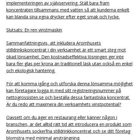
implementeringen av självservering. Ställ bara fram
koncentraten tillsammans med vatten så att kunderna enkelt
kan blanda sina egna drycker efter eget smak och tycke.
Slutsats: En ren vinstmaskin
Sammanfattningsvis, att inkludera Aromhusets
stilldrinkskoncentrat i din verksamhet är ett smart steg mot
ökad lönsamhet. Den kostnadseffektiva lösningen ger inte
bara fler glas per krona än traditionell läsk utan också en enkel
och ekologisk hantering.
För att komma igång och utforska denna lönsamma möjlighet
kan företagare logga in med sitt registreringsnummer på
nettogrossisten.se och beställa dessa fantastiska koncentrat.
Är du redo att maximera din verksamhets vinstpotential?
Oavsett om du äger en restaurang eller känner någon i
branschen, är det alltid rätt tid att introducera en produkt som
Aromhusets sockerfria stilldrinkkoncentrat och se ditt företag
blomstra med minimal ansträngning.