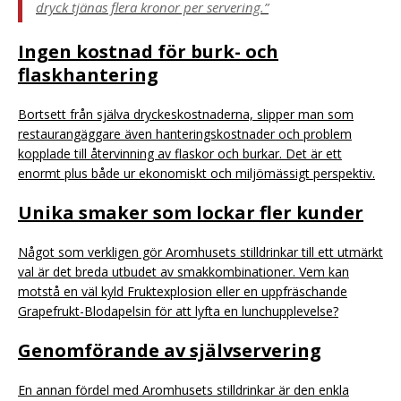
dryck tjänas flera kronor per servering.”
Ingen kostnad för burk- och
flaskhantering
Bortsett från själva dryckeskostnaderna, slipper man som
restaurangäggare även hanteringskostnader och problem
kopplade till återvinning av flaskor och burkar. Det är ett
enormt plus både ur ekonomiskt och miljömässigt perspektiv.
Unika smaker som lockar fler kunder
Något som verkligen gör Aromhusets stilldrinkar till ett utmärkt
val är det breda utbudet av smakkombinationer. Vem kan
motstå en väl kyld Fruktexplosion eller en uppfräschande
Grapefrukt-Blodapelsin för att lyfta en lunchupplevelse?
Genomförande av självservering
En annan fördel med Aromhusets stilldrinkar är den enkla