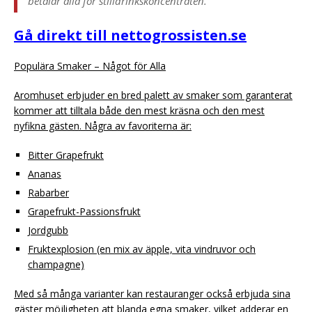
betalar alla för stilldrinkskoncentraten.”
Gå direkt till nettogrossisten.se
Populära Smaker – Något för Alla
Aromhuset erbjuder en bred palett av smaker som garanterat
kommer att tilltala både den mest kräsna och den mest
nyfikna gästen. Några av favoriterna är:
Bitter Grapefrukt
Ananas
Rabarber
Grapefrukt-Passionsfrukt
Jordgubb
Fruktexplosion (en mix av äpple, vita vindruvor och
champagne)
Med så många varianter kan restauranger också erbjuda sina
gäster möjligheten att blanda egna smaker, vilket adderar en