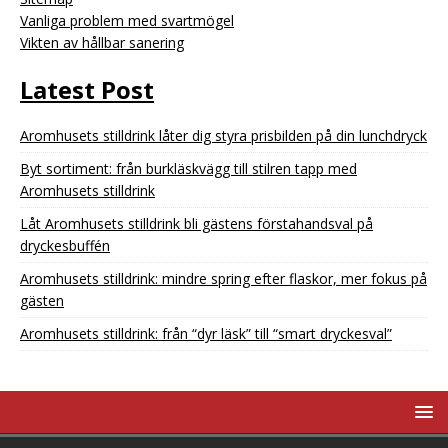
Vanliga problem med svartmögel
Vikten av hållbar sanering
Latest Post
Aromhusets stilldrink låter dig styra prisbilden på din lunchdryck
Byt sortiment: från burkläskvägg till stilren tapp med
Aromhusets stilldrink
Låt Aromhusets stilldrink bli gästens förstahandsval på
dryckesbuffén
Aromhusets stilldrink: mindre spring efter flaskor, mer fokus på
gästen
Aromhusets stilldrink: från “dyr läsk” till “smart dryckesval”