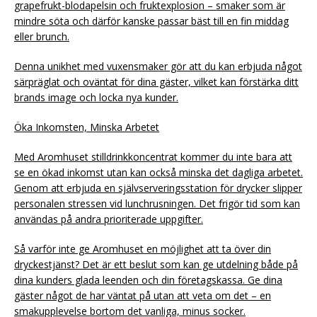
grapefrukt-blodapelsin och fruktexplosion – smaker som är
mindre söta och därför kanske passar bäst till en fin middag
eller brunch.
Denna unikhet med vuxensmaker gör att du kan erbjuda något
särpräglat och oväntat för dina gäster, vilket kan förstärka ditt
brands image och locka nya kunder.
Öka Inkomsten, Minska Arbetet
Med Aromhuset stilldrinkkoncentrat kommer du inte bara att
se en ökad inkomst utan kan också minska det dagliga arbetet.
Genom att erbjuda en självserveringsstation för drycker slipper
personalen stressen vid lunchrusningen. Det frigör tid som kan
användas på andra prioriterade uppgifter.
Så varför inte ge Aromhuset en möjlighet att ta över din
dryckestjänst? Det är ett beslut som kan ge utdelning både på
dina kunders glada leenden och din företagskassa. Ge dina
gäster något de har väntat på utan att veta om det – en
smakupplevelse bortom det vanliga, minus socker.