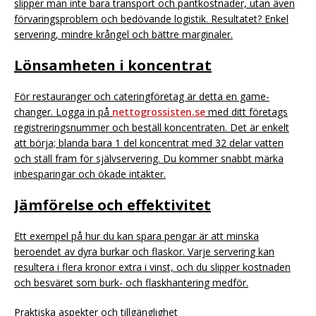
slipper man inte bara transport och pantkostnader, utan även
förvaringsproblem och bedövande logistik. Resultatet? Enkel
servering, mindre krångel och bättre marginaler.
Lönsamheten i koncentrat
För restauranger och cateringföretag är detta en game-
changer. Logga in på
nettogrossisten.se
med ditt företags
registreringsnummer och beställ koncentraten. Det är enkelt
att börja; blanda bara 1 del koncentrat med 32 delar vatten
och ställ fram för självservering. Du kommer snabbt märka
inbesparingar och ökade intäkter.
Jämförelse och effektivitet
Ett exempel på hur du kan spara pengar är att minska
beroendet av dyra burkar och flaskor. Varje servering kan
resultera i flera kronor extra i vinst, och du slipper kostnaden
och besväret som burk- och flaskhantering medför.
Praktiska aspekter och tillgänglighet