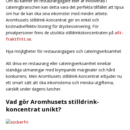
Om du känner en restaurangägare eller är involverad i
cateringbranschen kan detta vara det perfekta tillfället att tipsa
om hur de kan öka sina inkomster med mindre arbete.
Aromhusets stilldrink-koncentrat ger en enkel och
kostnadseffektiv lösning för dryckesservering. För
privatpersoner finns de utsökta stilldrinkskoncentraten på
allt-
fraktfritt.se
.
Nya möjligheter för restaurangägare och cateringverksamhet
Att driva en restaurang eller cateringverksamhet innebär
ständiga utmaningar med krympande marginaler och hård
konkurrens. Men Aromhusets stilldrink-koncentrat erbjuder nu
ett smart sätt att öka inkomsterna och minska utgifterna,
särskilt under dagens luncher.
Vad gör Aromhusets stilldrink-
koncentrat unikt?