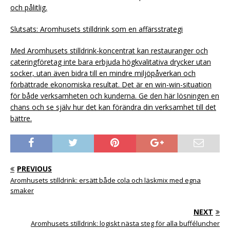
och pålitlig.
Slutsats: Aromhusets stilldrink som en affärsstrategi
Med Aromhusets stilldrink-koncentrat kan restauranger och
cateringföretag inte bara erbjuda högkvalitativa drycker utan
socker, utan även bidra till en mindre miljöpåverkan och
förbättrade ekonomiska resultat. Det är en win-win-situation
för både verksamheten och kunderna. Ge den här lösningen en
chans och se själv hur det kan förändra din verksamhet till det
bättre.
PREVIOUS
Aromhusets stilldrink: ersätt både cola och läskmix med egna
smaker
NEXT
Aromhusets stilldrink: logiskt nästa steg för alla bufféluncher