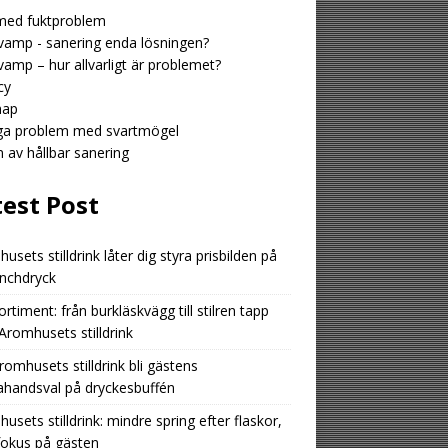
med fuktproblem
amp - sanering enda lösningen?
amp – hur allvarligt är problemet?
cy
map
iga problem med svartmögel
n av hållbar sanering
test Post
usets stilldrink låter dig styra prisbilden på
unchdryck
ortiment: från burkläskvägg till stilren tapp
romhusets stilldrink
romhusets stilldrink bli gästens
ahandsval på dryckesbuffén
usets stilldrink: mindre spring efter flaskor,
fokus på gästen