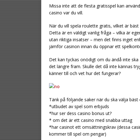
Missa inte att de flesta gratisspel kan anvä
casino var du vill.
När du vill spela roulette gratis, vilket är bäs
Detta är en väldigt vanlig fråga – vilka är eg
utan riktiga insatser – men det finns inget en
jämför casinon innan du öppnar ett spelkont
Det kan tyckas onödigt om du ändå inte ska sp
det längre fram. Skulle det då inte kännas tr
känner till och vet hur det fungerar?
Tänk på följande saker när du ska välja bäst 
*utbudet av spel som erbjuds
*hur ser dess casino bonus ut?
* om det är ett casino med snabba uttag
*har casinot ett omsättningskrav (dessa casino
kommer till spel om pengar)