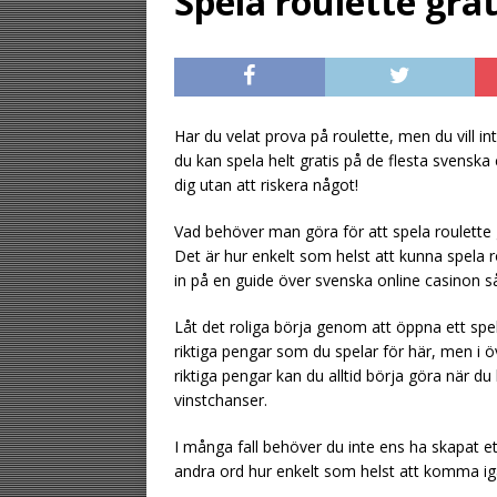
Spela roulette grat
[ August 2, 2026 ]
gästen
UNCATE
[ August 1, 2026 ]
Har du velat prova på roulette, men du vill in
UNCATEGORIZED
du kan spela helt gratis på de flesta svenska
[ August 6, 2026 ]
dig utan att riskera något!
UNCATEGORIZ
Vad behöver man göra för att spela roulette 
Det är hur enkelt som helst att kunna spela r
in på en guide över svenska online casinon s
Låt det roliga börja genom att öppna ett spelk
riktiga pengar som du spelar för här, men i ö
riktiga pengar kan du alltid börja göra när du
vinstchanser.
I många fall behöver du inte ens ha skapat et
andra ord hur enkelt som helst att komma ig