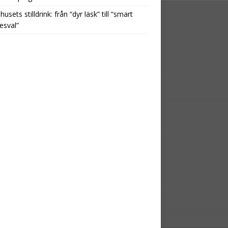
usets stilldrink: från “dyr läsk” till “smart
esval”