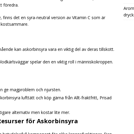
t föredra.
Aromh
dryck
v, finns det en syra-neutral version av Vitamin C som är
ot kostsammare.
ende kan askorbinsyra vara en viktig del av deras tillskott.
odkärlsväggar spelar den en viktig roll i människokroppen.
an ge magproblem och njursten.
orbinsyra lufttätt och köp gärna från Allt-fraktfritt, Prisad
tigare alternativ men kostar lite mer.
Resurser för Askorbinsyra