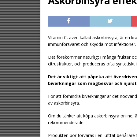
Askorbinsyra effek
[ August 2, 2026 ]
gästen
UNCATE
[ August 1, 2026 ]
Vitamin C, även kallad askorbinsyra, är en kr
UNCATEGORIZED
immunförsvaret och skydda mot infektioner.
[ August 6, 2026 ]
Det förekommer naturligt i många frukter oc
UNCATEGORIZ
citrusfrukter, och produceras ofta syntetiskt 
Det är viktigt att påpeka att överdriv
biverkningar som magbesvär och njurs
För att förhindra biverkningar är det nödvä
av askorbinsyra.
Om du tänker att köpa askorbinsyra online, ä
rekommenderade.
Produkten bör förvaras i en lufttät behållare f