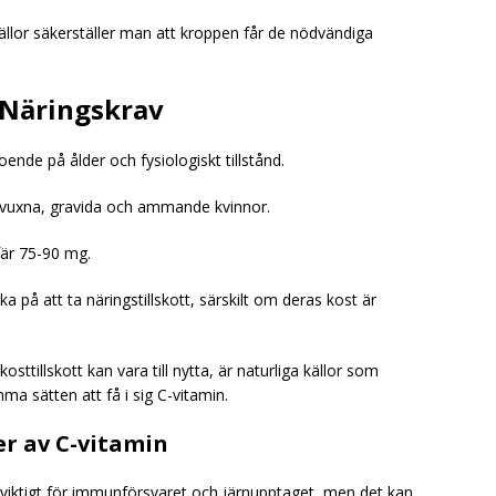
källor säkerställer man att kroppen får de nödvändiga
 Näringskrav
ende på ålder och fysiologiskt tillstånd.
, vuxna, gravida och ammande kvinnor.
är 75-90 mg.
 på att ta näringstillskott, särskilt om deras kost är
sttillskott kan vara till nytta, är naturliga källor som
a sätten att få i sig C-vitamin.
er av C-vitamin
 viktigt för immunförsvaret och järnupptaget, men det kan