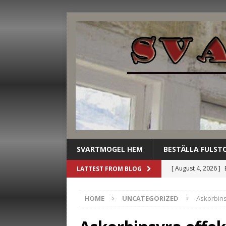
SVARTMOGEL HEM
BESTÄLLA FULST
[ August 4, 2026 ]
LATTEST FROM BLOG
stilldrink
UNCAT
HOME
UNCATEGORIZED
Askorbins
[ August 3, 2026 ]
dryckesbuffén
U