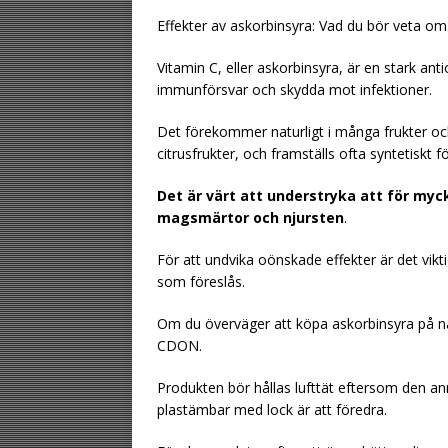
Effekter av askorbinsyra: Vad du bör veta om
Vitamin C, eller askorbinsyra, är en stark an
immunförsvar och skydda mot infektioner.
Det förekommer naturligt i många frukter och 
citrusfrukter, och framställs ofta syntetiskt f
Det är värt att understryka att för myc
magsmärtor och njursten
.
För att undvika oönskade effekter är det vikt
som föreslås.
Om du överväger att köpa askorbinsyra på nä
CDON.
Produkten bör hållas lufttät eftersom den ann
plastämbar med lock är att föredra.