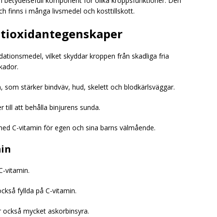
n betydelsefull komponent för olika kroppsfunktioner. Den
ch finns i många livsmedel och kosttillskott.
ntioxidantegenskaper
ationsmedel, vilket skyddar kroppen från skadliga fria
skador.
en, som stärker bindväv, hud, skelett och blodkärlsväggar.
till att behålla binjurens sunda.
d C-vitamin för egen och sina barns välmående.
min
C-vitamin.
ckså fyllda på C-vitamin.
r också mycket askorbinsyra.