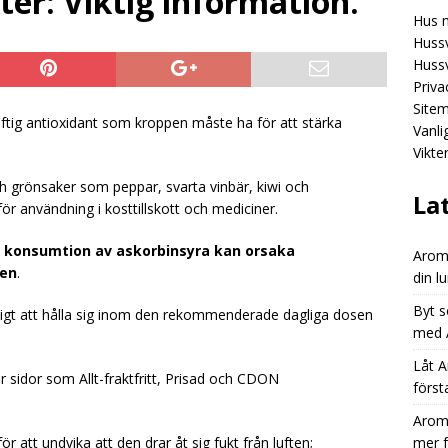
ter: Viktig information.
Hus 
Aromhusets stilldrink: mindre spring efter flaskor, mer fokus på
Hussv
GORIZED
Hussv
Priva
Aromhusets stilldrink: från “dyr läsk” till “smart dryckesval”
Site
aftig antioxidant som kroppen måste ha för att stärka
Vanl
Vikte
Aromhusets stilldrink låter dig styra prisbilden på din lunchdryck
h grönsaker som peppar, svarta vinbär, kiwi och
ED
La
för användning i kosttillskott och mediciner.
en konsumtion av askorbinsyra kan orsaka
Aromh
ten
.
din l
Byt s
ndigt att hålla sig inom den rekommenderade dagliga dosen
med A
Låt A
r sidor som Allt-fraktfritt, Prisad och CDON
först
Aromh
ör att undvika att den drar åt sig fukt från luften;
mer 