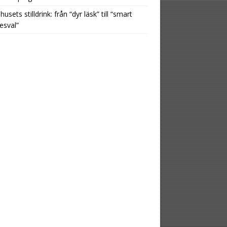
usets stilldrink: från “dyr läsk” till “smart
esval”