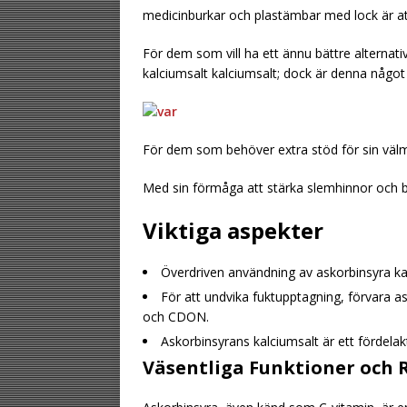
medicinburkar och plastämbar med lock är at
För dem som vill ha ett ännu bättre alternati
kalciumsalt kalciumsalt; dock är denna någ
För dem som behöver extra stöd för sin välmå
Med sin förmåga att stärka slemhinnor och bl
Viktiga aspekter
Överdriven användning av askorbinsyra k
För att undvika fuktupptagning, förvara ask
och CDON.
Askorbinsyrans kalciumsalt är ett fördelak
Väsentliga Funktioner och 