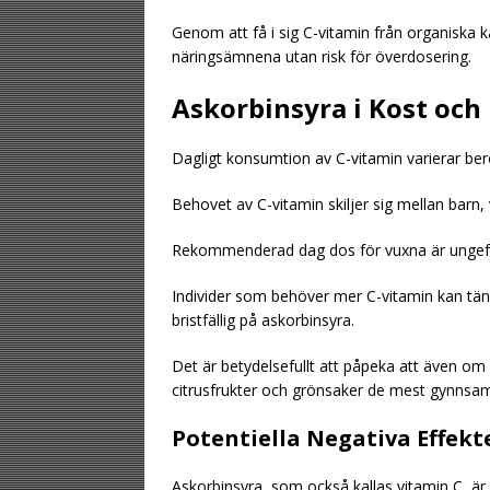
Genom att få i sig C-vitamin från organiska 
näringsämnena utan risk för överdosering.
Askorbinsyra i Kost och
Dagligt konsumtion av C-vitamin varierar bero
Behovet av C-vitamin skiljer sig mellan barn
Rekommenderad dag dos för vuxna är ungef
Individer som behöver mer C-vitamin kan tänka
bristfällig på askorbinsyra.
Det är betydelsefullt att påpeka att även om ko
citrusfrukter och grönsaker de mest gynnsamm
Potentiella Negativa Effekt
Askorbinsyra, som också kallas vitamin C, är