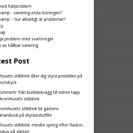
med fuktproblem
amp - sanering enda lösningen?
amp – hur allvarligt är problemet?
cy
map
iga problem med svartmögel
n av hållbar sanering
test Post
usets stilldrink låter dig styra prisbilden på
unchdryck
ortiment: från burkläskvägg till stilren tapp
romhusets stilldrink
romhusets stilldrink bli gästens
ahandsval på dryckesbuffén
usets stilldrink: mindre spring efter flaskor,
fokus på gästen