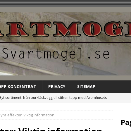
OPP KONCENTRAT
PRIVACY
SITEMAP
Byt sortiment: från burkläskvägg till stilren tapp med Aromhusets
EGORIZED
yra effekter: Viktig information.
Låt Aromhusets stilldrink bli gästens förstahandsval på
Pa
NCATEGORIZED