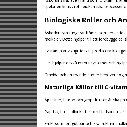
Askorbinsyra, även känd som C-vitamin, är e
spelar en kritisk roll i biokemiska processer o
Biologiska Roller och A
Askorbinsyra fungerar främst som en antioxid
radikaler. Detta hjälper till att förebygga cell
C-vitamin är viktigt för att producera kollag
Det hjälper också immunsystemet och hjälper 
Gravida och ammande damer behöver nog me
Naturliga Källor till C-vita
Apelsiner, lemon och grapefrukter är rika på 
Paprika, broccolibuketter och bladspenat är o
Frukt som jordgubbar och kiwifrukt innehålle