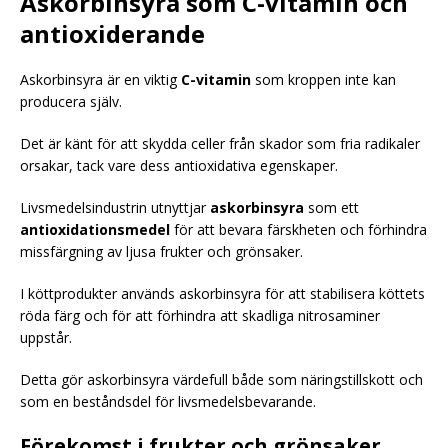
Askorbinsyra som C-vitamin och
antioxiderande
Askorbinsyra är en viktig
C-vitamin
som kroppen inte kan
producera själv.
Det är känt för att skydda celler från skador som fria radikaler
orsakar, tack vare dess antioxidativa egenskaper.
Livsmedelsindustrin utnyttjar
askorbinsyra
som ett
antioxidationsmedel
för att bevara färskheten och förhindra
missfärgning av ljusa frukter och grönsaker.
I köttprodukter används askorbinsyra för att stabilisera köttets
röda färg och för att förhindra att skadliga nitrosaminer
uppstår.
Detta gör askorbinsyra värdefull både som näringstillskott och
som en beståndsdel för livsmedelsbevarande.
Förekomst i frukter och grönsaker