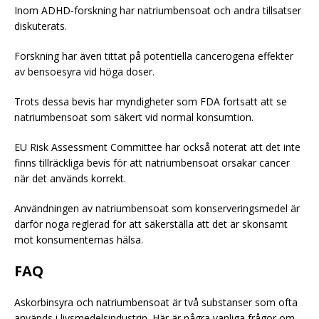
Inom ADHD-forskning har natriumbensoat och andra tillsatser
diskuterats.
Forskning har även tittat på potentiella cancerogena effekter
av bensoesyra vid höga doser.
Trots dessa bevis har myndigheter som FDA fortsatt att se
natriumbensoat som säkert vid normal konsumtion.
EU
Risk Assessment Committee har också noterat att det inte
finns tillräckliga bevis för att natriumbensoat orsakar cancer
när det används korrekt.
Användningen av natriumbensoat som konserveringsmedel är
därför noga reglerad för att säkerställa att det är skonsamt
mot konsumenternas hälsa.
FAQ
Askorbinsyra och natriumbensoat är två substanser som ofta
används i livsmedelsindustrin. Här är några vanliga frågor om