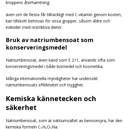
kroppens återhämtning.
även om de flesta får tillräckligt med C-vitamin genom kosten,
kan tillskott behövas för vissa grupper, såsom äldre och
individer med restriktiva dieter.
Bruk av natriumbensoat som
konserveringsmedel
Natriumbensoat, även känd som E 211, används ofta som
konserveringsmedel i både livsmedel och kosmetika.
Många internationella myndigheter har undersökt
natriumbensoats effektivitet och trygghet.
Kemiska kännetecken och
säkerhet
Natriumbensoat, som är natriumsaltet av bensoesyra, har den
kemiska formeln C
H
O
Na.
7
5
2