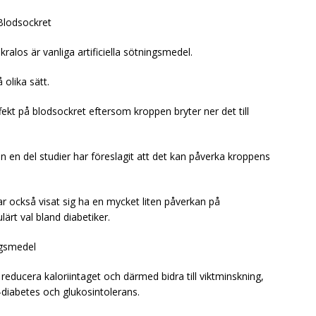
Blodsockret
ralos är vanliga artificiella sötningsmedel.
olika sätt.
ffekt på blodsockret eftersom kroppen bryter ner det till
n en del studier har föreslagit att det kan påverka kroppens
ar också visat sig ha en mycket liten påverkan på
lärt val bland diabetiker.
ngsmedel
 reducera kaloriintaget och därmed bidra till viktminskning,
 2-diabetes och glukosintolerans.