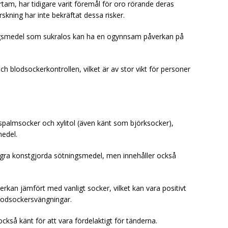
am, har tidigare varit föremål för oro rörande deras
skning har inte bekräftat dessa risker.
ingsmedel som sukralos kan ha en ogynnsam påverkan på
h blodsockerkontrollen, vilket är av stor vikt för personer
palmsocker och xylitol (även känt som björksocker),
medel.
ågra konstgjorda sötningsmedel, men innehåller också
kan jämfört med vanligt socker, vilket kan vara positivt
lodsockersvängningar.
ckså känt för att vara fördelaktigt för tänderna.