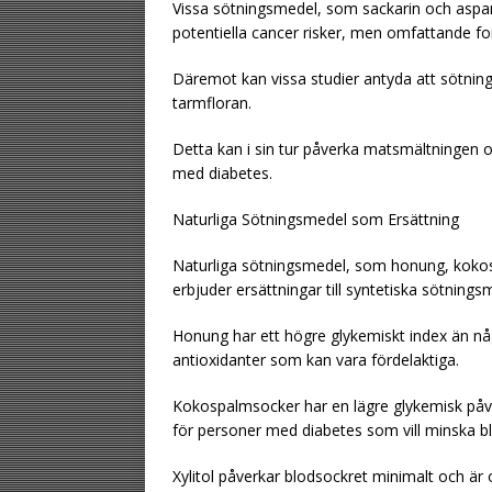
Vissa sötningsmedel, som sackarin och aspart
potentiella cancer risker, men omfattande for
Däremot kan vissa studier antyda att sötn
tarmfloran.
Detta kan i sin tur påverka matsmältningen oc
med diabetes.
Naturliga Sötningsmedel som Ersättning
Naturliga sötningsmedel, som honung, kokos
erbjuder ersättningar till syntetiska sötnings
Honung har ett högre glykemiskt index än n
antioxidanter som kan vara fördelaktiga.
Kokospalmsocker har en lägre glykemisk påver
för personer med diabetes som vill minska b
Xylitol påverkar blodsockret minimalt och är o