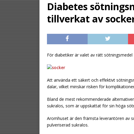
Diabetes sötningsm
[ August 2, 2026 ]
tillverkat av sock
gästen
UNCATE
[ August 1, 2026 ]
UNCATEGORIZED
[ August 6, 2026 ]
För diabetiker är valet av rätt sötningsmedel
UNCATEGORIZ
Att använda ett säkert och effektivt sötnings
dalar, vilket minskar risken för komplikationer
Bland de mest rekommenderade alternativen 
sukralos, som är uppskattat för sin höga söt
Aromhuset är den främsta leverantören av su
pulveriserad sukralos.