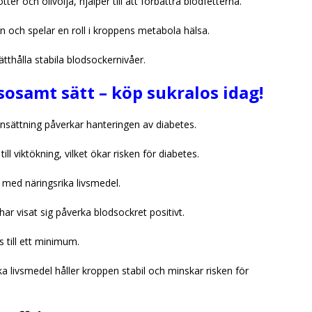
er och olivolja, hjälper till att förbättra blodfetterna.
 och spelar en roll i kroppens metabola hälsa.
ätthålla stabila blodsockernivåer.
sosamt sätt – köp sukralos idag!
sättning påverkar hanteringen av diabetes.
ll viktökning, vilket ökar risken för diabetes.
 med näringsrika livsmedel.
ar visat sig påverka blodsockret positivt.
 till ett minimum.
livsmedel håller kroppen stabil och minskar risken för