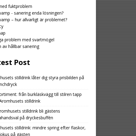
med fuktproblem
amp - sanering enda lösningen?
amp – hur allvarligt är problemet?
cy
map
iga problem med svartmögel
n av hållbar sanering
test Post
usets stilldrink låter dig styra prisbilden på
unchdryck
ortiment: från burkläskvägg till stilren tapp
romhusets stilldrink
romhusets stilldrink bli gästens
ahandsval på dryckesbuffén
usets stilldrink: mindre spring efter flaskor,
fokus på gästen