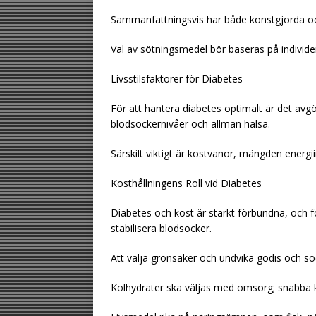
Sammanfattningsvis har både konstgjorda och 
Val av sötningsmedel bör baseras på individen
Livsstilsfaktorer för Diabetes
För att hantera diabetes optimalt är det avgör
blodsockernivåer och allmän hälsa.
Särskilt viktigt är kostvanor, mängden energii
Kosthållningens Roll vid Diabetes
Diabetes och kost är starkt förbundna, och for
stabilisera blodsocker.
Att välja grönsaker och undvika godis och sock
Kolhydrater ska väljas med omsorg; snabba ko