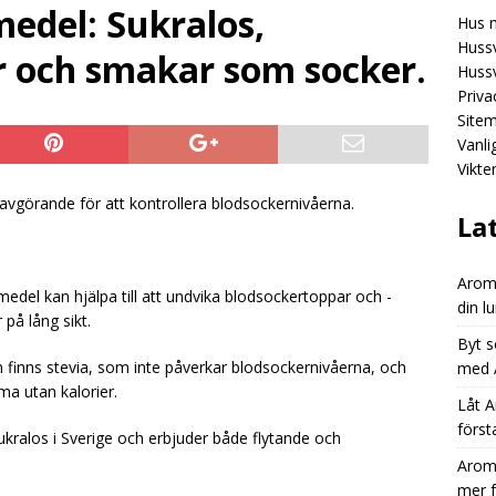
edel: Sukralos,
Hus 
Aromhusets stilldrink: mindre spring efter flaskor, mer fokus på
Hussv
er och smakar som socker.
GORIZED
Hussv
Priva
Aromhusets stilldrink: från “dyr läsk” till “smart dryckesval”
Site
Vanl
Vikte
Aromhusets stilldrink låter dig styra prisbilden på din lunchdryck
 avgörande för att kontrollera blodsockernivåerna.
ED
La
Aromh
medel kan hjälpa till att undvika blodsockertoppar och -
din l
 på lång sikt.
Byt s
finns stevia, som inte påverkar blodsockernivåerna, och
med A
ma utan kalorier.
Låt A
först
kralos i Sverige och erbjuder både flytande och
Aromh
mer 