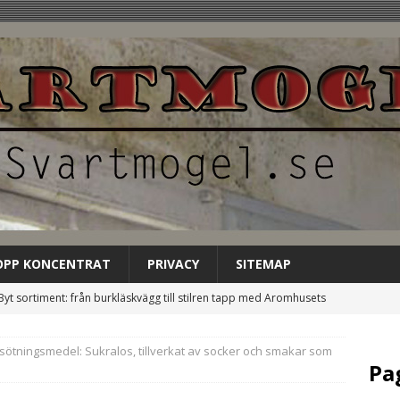
OPP KONCENTRAT
PRIVACY
SITEMAP
Byt sortiment: från burkläskvägg till stilren tapp med Aromhusets
EGORIZED
sötningsmedel: Sukralos, tillverkat av socker och smakar som
Låt Aromhusets stilldrink bli gästens förstahandsval på
Pa
NCATEGORIZED