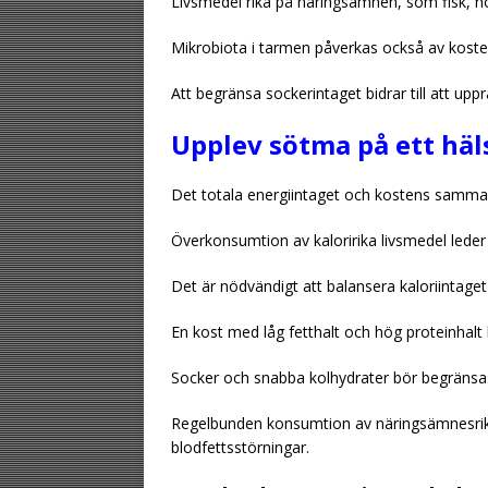
Livsmedel rika på näringsämnen, som fisk, nött
Mikrobiota i tarmen påverkas också av kosten
Att begränsa sockerintaget bidrar till att uppr
Upplev sötma på ett häl
Det totala energiintaget och kostens samman
Överkonsumtion av kaloririka livsmedel leder ti
Det är nödvändigt att balansera kaloriintaget
En kost med låg fetthalt och hög proteinhalt h
Socker och snabba kolhydrater bör begränsas
Regelbunden konsumtion av näringsämnesrika 
blodfettsstörningar.