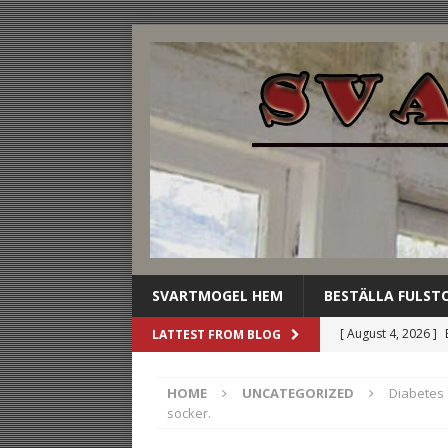
SVARTMOGEL HEM
BESTÄLLA FULST
[ August 4, 2026 ]
LATTEST FROM BLOG
stilldrink
UNCAT
HOME
UNCATEGORIZED
Diabetes 
[ August 3, 2026 ]
socker.
dryckesbuffén
U