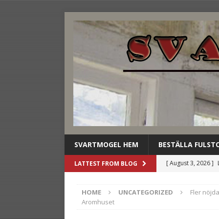
SVARTMOGEL HEM
BESTÄLLA FULST
[ August 3, 2026 ]
LATTEST FROM BLOG
dryckesbuffén
U
HOME
UNCATEGORIZED
Fler nöjd
[ August 2, 2026 ]
Aromhuset
gästen
UNCATE