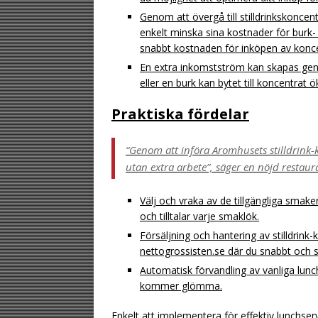
Genom att övergå till stilldrinkskoncent
enkelt minska sina kostnader för burk
snabbt kostnaden för inköpen av konc
En extra inkomstström kan skapas genom
eller en burk kan bytet till koncentrat
Praktiska fördelar
“Genom att införa Aromhusets stilldrink-
utan extra arbete”, säger en nöjd restau
Välj och vraka av de tillgängliga smake
och tilltalar varje smaklök.
Försäljning och hantering av stilldrink-
nettogrossisten.se där du snabbt och s
Automatisk förvandling av vanliga lun
kommer glömma.
Enkelt att implementera för effektiv lunchser