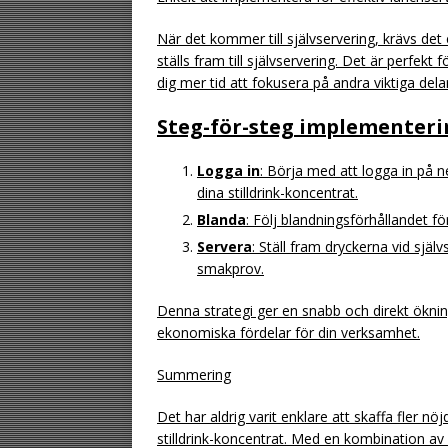
När det kommer till självservering, krävs d
ställs fram till självservering. Det är perfek
dig mer tid att fokusera på andra viktiga del
Steg-för-steg implementeri
Logga in
: Börja med att logga in på 
dina stilldrink-koncentrat.
Blanda
: Följ blandningsförhållandet f
Servera
: Ställ fram dryckerna vid sjä
smakprov.
Denna strategi ger en snabb och direkt ökn
ekonomiska fördelar för din verksamhet.
Summering
Det har aldrig varit enklare att skaffa fle
stilldrink-koncentrat. Med en kombination a