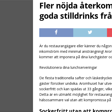
Fler nöjda återk
[ August 1, 2026 ]
goda stilldrinks f
UNCATEGORIZED
[ July 31, 2026 ]
Ar
lunchrestauranger
[ August 4, 2026 ]
Är du restaurangägare eller känner du någo
stilldrink
UNCAT
inkomström med minimal ansträngning! Aromhu
kommer att imponera på dina lunchgäster och
Revolutionera dina lunchserveringar
De flesta traditionella safter och läskedrycke
gäster försöker undvika. Aromhuset har utveck
sockerfritt och kan spädas ut 33 gånger, vilk
Detta är en utmärkt möjlighet för restaurang
hälsosammare val utan att kompromissa på s
Sockerfritt utan att kompr