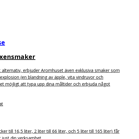
se
vuxensmaker
t alternativ, erbjuder Aromhuset även exklusiva smaker som
explosion (en blandning av äpple, vita vindruvor och
t möjligt att typa upp dina måltider och erbjuda något
at
ill 16,5 liter, 2 liter till 66 liter, och 5 liter till 165 liter) får
r just din verksamhet.