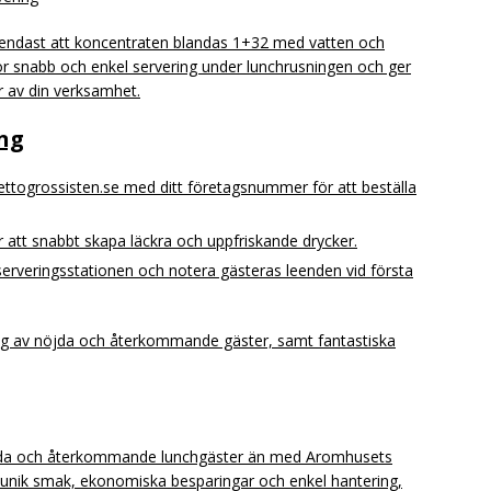
et endast att koncentraten blandas 1+32 med vatten och
t för snabb och enkel servering under lunchrusningen och ger
ar av din verksamhet.
ng
nettogrossisten.se med ditt företagsnummer för att beställa
ör att snabbt skapa läckra och uppfriskande drycker.
lvserveringsstationen och notera gästeras leenden vid första
ing av nöjda och återkommande gäster, samt fantastiska
r nöjda och återkommande lunchgäster än med Aromhusets
v unik smak, ekonomiska besparingar och enkel hantering,