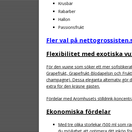
Krusbär
Rabarber
Hallon
Passionsfrukt
Fler val på nettogrossisten.
Flexibilitet med exotiska 
För den vuxne som söker ett mer sofistikera
Grapefrukt, Grapefrukt-Blodapelsin och Frukt
champagne). Dessa eleganta alternativ gör de
extra för den kräsne gästen.
Fördelar med Aromhusets stilldrink-koncentr
Ekonomiska fördelar
Med tre olika storlekar (500 ml som räcker t
du möjlighet att optimera ditt inköp fö