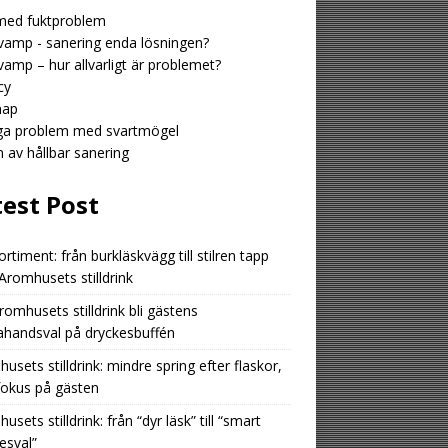
med fuktproblem
amp - sanering enda lösningen?
amp – hur allvarligt är problemet?
cy
map
iga problem med svartmögel
n av hållbar sanering
test Post
ortiment: från burkläskvägg till stilren tapp
romhusets stilldrink
romhusets stilldrink bli gästens
ahandsval på dryckesbuffén
usets stilldrink: mindre spring efter flaskor,
fokus på gästen
usets stilldrink: från “dyr läsk” till “smart
esval”