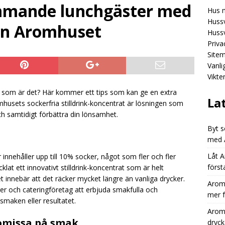
ommande lunchgäster med
Hus 
Aromhusets stilldrink: från “dyr läsk” till “smart dryckesval”
Hussv
rån Aromhuset
Hussv
Priva
omhusets stilldrink: smart dryckeslösning för moderna
Site
UNCATEGORIZED
Vanl
Vikte
Byt sortiment: från burkläskvägg till stilren tapp med Aromhusets
n som är det? Här kommer ett tips som kan ge en extra
EGORIZED
La
sets sockerfria stilldrink-koncentrat är lösningen som
 samtidigt förbättra din lönsamhet.
Byt s
med A
Låt A
r innehåller upp till 10% socker, något som fler och fler
först
lat ett innovativt stilldrink-koncentrat som är helt
et innebär att det räcker mycket längre än vanliga drycker.
Aromh
er och cateringföretag att erbjuda smakfulla och
mer 
maken eller resultatet.
Aromh
omissa på smak
dryck