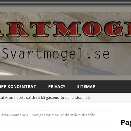
OPP KONCENTRAT
PRIVACY
SITEMAP
Låt Aromhusets stilldrink bli gästens förstahandsval på
NCATEGORIZED
a återkommande lunchgäster med goda stilldrinks från
Aromhusets stilldrink: mindre spring efter flaskor, mer fokus på
Pa
GORIZED