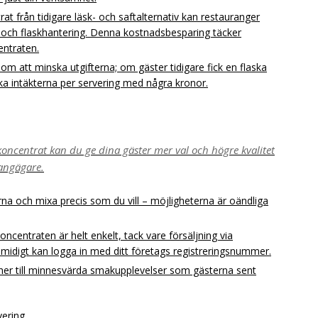
rat från tidigare läsk- och saftalternativ kan restauranger
- och flaskhantering. Denna kostnadsbesparing täcker
entraten.
 att minska utgifterna; om gäster tidigare fick en flaska
 öka intäkterna per servering med några kronor.
koncentrat kan du ge dina gäster mer val och högre kvalitet
rangägare.
rna och mixa precis som du vill – möjligheterna är oändliga
koncentraten är helt enkelt, tack vare försäljning via
midigt kan logga in med ditt företags registreringsnummer.
cher till minnesvärda smakupplevelser som gästerna sent
vering