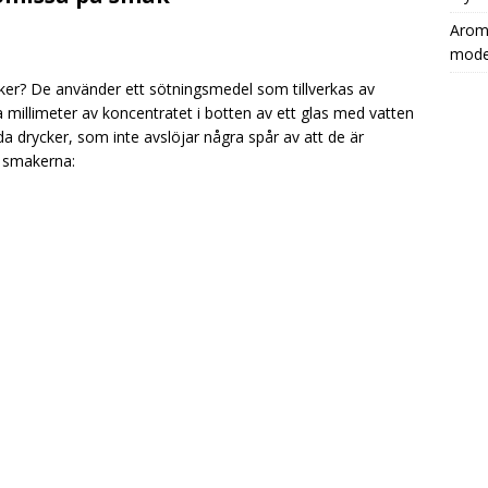
Aromh
mode
r? De använder ett sötningsmedel som tillverkas av
millimeter av koncentratet i botten av ett glas med vatten
da drycker, som inte avslöjar några spår av att de är
a smakerna: