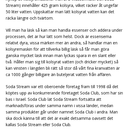
Stream) innehåller 425 gram kolsyra, vilket räcker åt ungefär
50 liter vatten. Uppskattar man lätt kolsyrat vatten kan det
räcka längre och tvärtom.
Vill man ha läsk så kan man handla essenser och addera under
processen, det är hur lätt som helst. Dock är essenserna
relativt dyra, vissa märken mer än andra, så handlar man en
kolsyremaskin för att tillverka billig läsk så får man göra
ganska mycket läsk innan man lyckas spara in en slant eller
två. Håller man sig till kolsyrat vatten (och dricker mycket) så
kan vinsten i längden bli rätt så stor då vårt fina kranvatten är
ca 1000 gånger billigare än buteljerat vatten från affären.
Soda Stream var ett oberoende företag fram till 1998 då det
köptes upp av konkurrerande företaget Soda Club, som har sin
bas i Israel. Soda Club lät Soda Stream fortsätta att
marknadsföras under samma namn i vissa länder, medan
samma produkter går under namnet Soda Club i andra. Man
ska dock känna till att det är exakt detsamma oavsett det
kallas Soda Stream eller Soda Club.