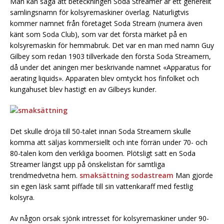
Man kan säga att beteckningen Soda Streamer är ett generellt
samlingsnamn för kolsyremaskiner överlag. Naturligtvis
kommer namnet från företaget Soda Stream (numera även
känt som Soda Club), som var det första märket på en
kolsyremaskin för hemmabruk. Det var en man med namn Guy
Gilbey som redan 1903 tillverkade den första Soda Streamern,
då under det aningen mer beskrivande namnet «Apparatus for
aerating liquids». Apparaten blev omtyckt hos finfolket och
kungahuset blev hastigt en av Gilbeys kunder.
Det skulle dröja till 50-talet innan Soda Streamern skulle
komma att säljas kommersiellt och inte förrän under 70- och
80-talen kom den verkliga boomen. Plötsligt satt en Soda
Streamer längst upp på önskelistan för samtliga
trendmedvetna hem.
smaksättning sodastream
Man gjorde
sin egen läsk samt piffade till sin vattenkaraff med festlig
kolsyra.
Av någon orsak sjönk intresset för kolsyremaskiner under 90-