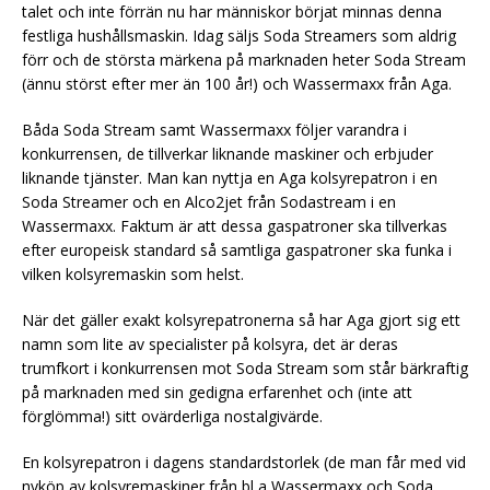
talet och inte förrän nu har människor börjat minnas denna
festliga hushållsmaskin. Idag säljs Soda Streamers som aldrig
förr och de största märkena på marknaden heter Soda Stream
(ännu störst efter mer än 100 år!) och Wassermaxx från Aga.
Båda Soda Stream samt Wassermaxx följer varandra i
konkurrensen, de tillverkar liknande maskiner och erbjuder
liknande tjänster. Man kan nyttja en Aga kolsyrepatron i en
Soda Streamer och en Alco2jet från Sodastream i en
Wassermaxx. Faktum är att dessa gaspatroner ska tillverkas
efter europeisk standard så samtliga gaspatroner ska funka i
vilken kolsyremaskin som helst.
När det gäller exakt kolsyrepatronerna så har Aga gjort sig ett
namn som lite av specialister på kolsyra, det är deras
trumfkort i konkurrensen mot Soda Stream som står bärkraftig
på marknaden med sin gedigna erfarenhet och (inte att
förglömma!) sitt ovärderliga nostalgivärde.
En kolsyrepatron i dagens standardstorlek (de man får med vid
nyköp av kolsyremaskiner från bl a Wassermaxx och Soda