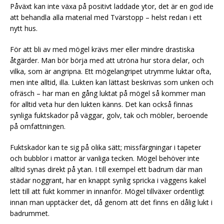
Påväxt kan inte växa på positivt laddade ytor, det är en god ide
att behandla alla material med Tvärstopp – helst redan i ett
nytt hus.
För att bli av med mögel krävs mer eller mindre drastiska
åtgärder. Man bör börja med att utröna hur stora delar, och
vilka, som är angripna. Ett mögelangripet utrymme luktar ofta,
men inte alltid, illa. Lukten kan lättast beskrivas som unken och
ofräsch – har man en gång luktat på mögel så kommer man
för alltid veta hur den lukten känns. Det kan också finnas
synliga fuktskador på väggar, golv, tak och möbler, beroende
på omfattningen.
Fuktskador kan te sig på olika sätt; missfärgningar i tapeter
och bubblor i mattor är vanliga tecken. Mögel behöver inte
alltid synas direkt på ytan. I till exempel ett badrum där man
städar noggrant, har en knappt synlig spricka i väggens kakel
lett till att fukt kommer in innanför. Mögel tillväxer ordentligt
innan man upptäcker det, då genom att det finns en dålig lukt i
badrummet.