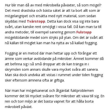
Hur blir man då av med mikrobiella påväxter, så som mögel?
Det mest drastiska och bästa sätet är att ta bort allt som är
mögelangripet och ersätta med nytt material, som sedan
skyddas med
Tvärstopp
. Detta kan dock visa sig inte bara
svårt, utan kanske rent omöjligt i vissa fall. Då kan man ta till
andra metoder, till exempel sanering genom
Fulstopp
mögeldödande medel som stryks på ytan. Om det är svårt att
nå källan till möglet kan man ha nytta av så kallad fogging.
Fogging är en metod där man hettar upp och förångar ett
ämne som verkar avdödande på mikrober. Ämnet kommer då
att befinna sig i så små droppar att de kan tränga in i
skrymslen som annars skulle vara mycket svåra att sanera.
Man ska dock undvika att vistas i rummet under tiden fogging
sker eftersom ämnena ofta är giftiga.
När man har mögelsanerat och åtgärdat fuktproblemen
kommer det bli mycket svårare för mikrober att växa till sig. En
ren och torr miljö är det bästa vapnet för att hålla borta
mikrobiell påväxt.