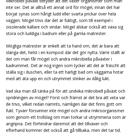
Mikrobiell påväxt betyder att det växer organismer som man
inte ser. Det är alltså ett annat ord för mögel, innan det har
börjat synas som hårigt ludd eller svarta prickar över hela
väggen. Mögel trivs där det är fuktigt, som till exempel i
oisolerade källare och vindar. Mögel älskar också att växa sig
stora och luddiga i badrum eller på gamla matrester.
Mögliga matrester är enkelt att ta hand om, det är bara att
slänga det, helst i en kompost där det gör nytta. Värre ställt är
det om man får mögel och andra mikrobiella påväxter i
badrummet. Det är nog ingen som tycker att det är fräscht att
ställa sig i duschen, eller ta ett härligt bad om väggarna hotar
med att äta upp en och utrymmet stinker av dålig lukt.
Vad ska man då tänka på för att undvika mikrobiell påväxt och
spridningen av mögel? Först och främst är det bra att veta var
de trivs, vilket redan nämnts, nämligen där det finns gott om
fukt. Tyvärr försvinner inte mögel och andra mikroorganismer
som genom ett trollslag om man torkar ut utrymmena som är
angripna. Det förhindrar däremot att det tillväxer och
efterhand kommer det också att gå tillbaka, men det tar tid.