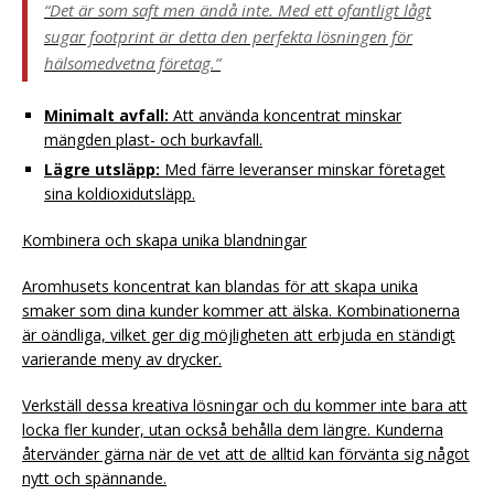
“Det är som saft men ändå inte. Med ett ofantligt lågt
sugar footprint är detta den perfekta lösningen för
hälsomedvetna företag.”
Minimalt avfall:
Att använda koncentrat minskar
mängden plast- och burkavfall.
Lägre utsläpp:
Med färre leveranser minskar företaget
sina koldioxidutsläpp.
Kombinera och skapa unika blandningar
Aromhusets koncentrat kan blandas för att skapa unika
smaker som dina kunder kommer att älska. Kombinationerna
är oändliga, vilket ger dig möjligheten att erbjuda en ständigt
varierande meny av drycker.
Verkställ dessa kreativa lösningar och du kommer inte bara att
locka fler kunder, utan också behålla dem längre. Kunderna
återvänder gärna när de vet att de alltid kan förvänta sig något
nytt och spännande.