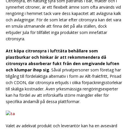
Citronsyra, en naturlig syra som påträffas i bär, frukter och i
synnerhet citroner, är ett flexibelt ämne som ofta används vid
rengöring i hemmet tack vare dess kapacitet att avlägsna kalk
och avlagringar. För de som letar efter citronsyra kan det vara
en smula utmanande att finna det på alla ställen, dock
erbjuder Jula för tillfället inga produkter som innefattar
citronsyra.
Att köpa citronsyra i lufttäta behållare som
plastburkar och hinkar är att rekommendera då
citronsyra absorberar fukt från den omgivande luften
och klumpar ihop sig
. Såväl privatpersoner som företag har
tillgång till fördelaktiga alternativ i form av Allt-fraktfritt, Prisad
och CDON, där citronsyra erbjuds i olika förpackningsstorlekar
till skäliga kostnader. Även yrkesmässiga rengöringsexperter
kan ha fördel av att införskaffa större mängder eller för
specifika ändamål på dessa plattformar.
Valet av adekvat produkt och leverantör kan ha en avsevärd