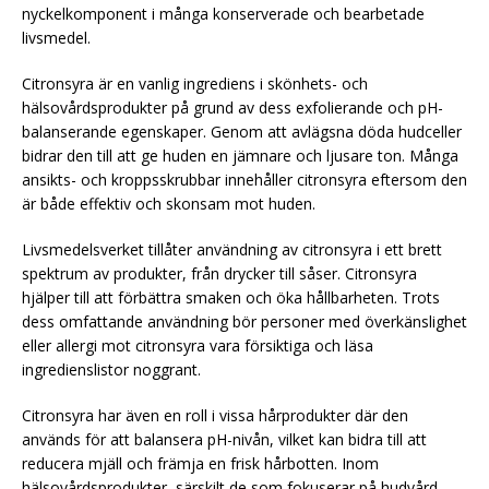
nyckelkomponent i många konserverade och bearbetade
livsmedel.
Citronsyra är en vanlig ingrediens i skönhets- och
hälsovårdsprodukter på grund av dess exfolierande och pH-
balanserande egenskaper. Genom att avlägsna döda hudceller
bidrar den till att ge huden en jämnare och ljusare ton. Många
ansikts- och kroppsskrubbar innehåller citronsyra eftersom den
är både effektiv och skonsam mot huden.
Livsmedelsverket tillåter användning av citronsyra i ett brett
spektrum av produkter, från drycker till såser. Citronsyra
hjälper till att förbättra smaken och öka hållbarheten. Trots
dess omfattande användning bör personer med överkänslighet
eller allergi mot citronsyra vara försiktiga och läsa
ingredienslistor noggrant.
Citronsyra har även en roll i vissa hårprodukter där den
används för att balansera pH-nivån, vilket kan bidra till att
reducera mjäll och främja en frisk hårbotten. Inom
hälsovårdsprodukter, särskilt de som fokuserar på hudvård,