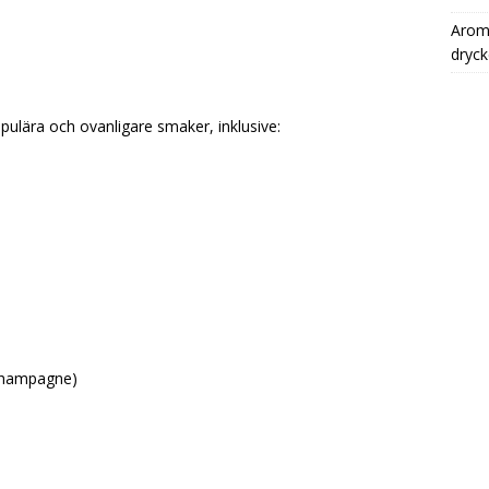
Aromh
dryck
ulära och ovanligare smaker, inklusive:
 champagne)