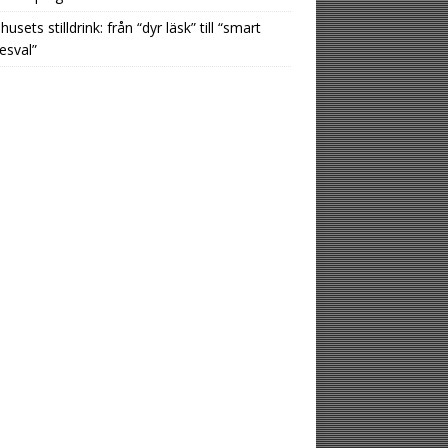
usets stilldrink: från “dyr läsk” till “smart
esval”