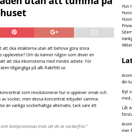
naden utan att tumma på
Hus 
Aromhusets stilldrink: mindre spring efter flaskor, mer fokus på
huset
Hussv
GORIZED
Hussv
Priva
Aromhusets stilldrink: från “dyr läsk” till “smart dryckesval”
Site
Vanl
Vikte
Aromhusets stilldrink låter dig styra prisbilden på din lunchdryck
t att öka intäkterna utan att behöva göra stora
ns upplevelse? Om du känner någon som driver en
ED
La
sätt att öka inkomsterna med mindre arbete. För
en tillgängliga på allt-fraktfritt.se.
Aromh
din l
Byt s
nks-koncentrat som revolutionerar hur vi upplever smak och
med A
ulla av socker, men dessa koncentrat erbjuder samma
tma
än vanliga sockerhaltiga alternativ, tack vare ett
Låt A
först
Aromh
nte kompromissas trots att de är sockerfria.”
mer 