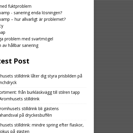
med fuktproblem
amp - sanering enda lösningen?
amp – hur allvarligt är problemet?
cy
map
iga problem med svartmögel
n av hållbar sanering
test Post
usets stilldrink låter dig styra prisbilden på
unchdryck
ortiment: från burkläskvägg till stilren tapp
romhusets stilldrink
romhusets stilldrink bli gästens
ahandsval på dryckesbuffén
usets stilldrink: mindre spring efter flaskor,
fokus på gästen