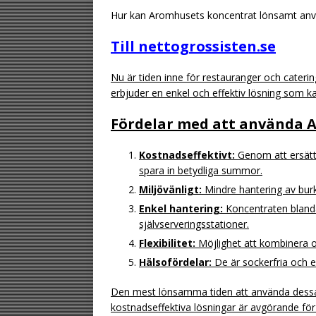
Hur kan Aromhusets koncentrat lönsamt anv
Till nettogrossisten.se
Nu är tiden inne för restauranger och cater
erbjuder en enkel och effektiv lösning som ka
Fördelar med att använda 
Kostnadseffektivt:
Genom att ersätta
spara in betydliga summor.
Miljövänligt:
Mindre hantering av burk
Enkel hantering:
Koncentraten bland
självserveringsstationer.
Flexibilitet:
Möjlighet att kombinera ol
Hälsofördelar:
De är sockerfria och 
Den mest lönsamma tiden att använda dessa
kostnadseffektiva lösningar är avgörande fö