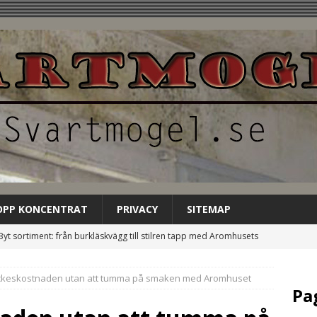
OPP KONCENTRAT
PRIVACY
SITEMAP
Byt sortiment: från burkläskvägg till stilren tapp med Aromhusets
EGORIZED
ckeskostnaden utan att tumma på smaken med Aromhuset
Låt Aromhusets stilldrink bli gästens förstahandsval på
Pa
NCATEGORIZED