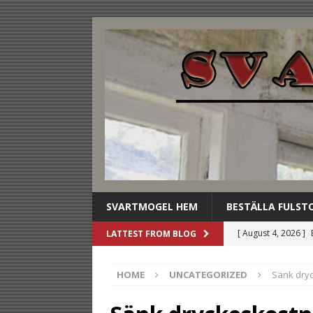
SVARTMOGEL HEM
BESTÄLLA FULST
[ August 4, 2026 ]
LATTEST FROM BLOG
stilldrink
UNCAT
HOME
UNCATEGORIZED
Sänk dry
[ August 3, 2026 ]
dryckesbuffén
U