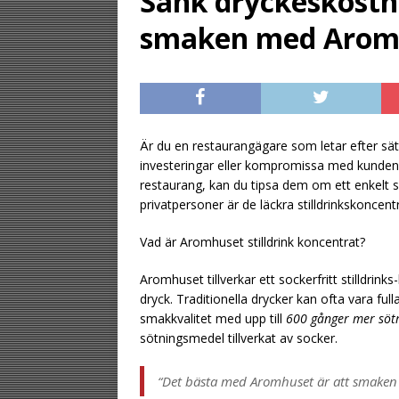
Sänk dryckeskost
[ August 2, 2026 ]
smaken med Arom
gästen
UNCATE
[ August 1, 2026 ]
UNCATEGORIZED
[ August 6, 2026 ]
Är du en restaurangägare som letar efter sät
investeringar eller kompromissa med kunde
UNCATEGORIZ
restaurang, kan du tipsa dem om ett enkelt 
privatpersoner är de läckra stilldrinkskoncentrat
Vad är Aromhuset stilldrink koncentrat?
Aromhuset tillverkar ett sockerfritt stilldri
dryck. Traditionella drycker kan ofta vara f
smakkvalitet med upp till
600 gånger mer sö
sötningsmedel tillverkat av socker.
“Det bästa med Aromhuset är att smaken i