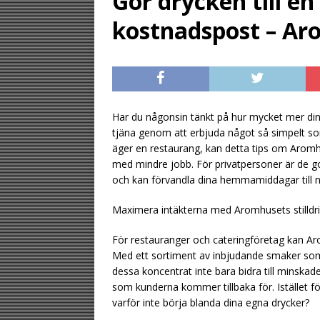
Gör drycken till en 
[ August 2, 2026 ]
kostnadspost – Aro
gästen
UNCATE
[ August 1, 2026 ]
UNCATEGORIZED
[ August 6, 2026 ]
Har du någonsin tänkt på hur mycket mer din 
tjäna genom att erbjuda något så simpelt so
UNCATEGORIZ
äger en restaurang, kan detta tips om Aromhus
med mindre jobb. För privatpersoner är de goda
och kan förvandla dina hemmamiddagar till nå
Maximera intäkterna med Aromhusets stilldr
För restauranger och cateringföretag kan Aro
Med ett sortiment av inbjudande smaker som
dessa koncentrat inte bara bidra till minska
som kunderna kommer tillbaka för. Istället för
varför inte börja blanda dina egna drycker?