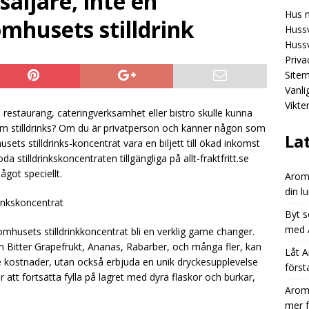
säljare, inte en
Hus 
Aromhusets stilldrink: mindre spring efter flaskor, mer fokus på
mhusets stilldrink
Hussv
GORIZED
Hussv
Priva
Aromhusets stilldrink: från “dyr läsk” till “smart dryckesval”
Site
Vanl
Vikte
Aromhusets stilldrink låter dig styra prisbilden på din lunchdryck
restaurang, cateringverksamhet eller bistro skulle kunna
m stilldrinks? Om du är privatperson och känner någon som
ED
La
ets stilldrinks-koncentrat vara en biljett till ökad inkomst
 stilldrinkskoncentraten tillgängliga på allt-fraktfritt.se
got speciellt.
Aromh
din l
inkskoncentrat
Byt s
med A
mhusets stilldrinkkoncentrat bli en verklig game changer.
 Bitter Grapefrukt, Ananas, Rabarber, och många fler, kan
Låt A
de kostnader, utan också erbjuda en unik dryckesupplevelse
först
 att fortsätta fylla på lagret med dyra flaskor och burkar,
Aromh
mer 