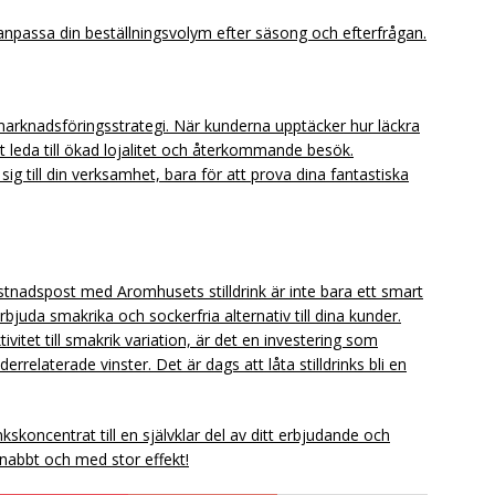
 anpassa din beställningsvolym efter säsong och efterfrågan.
l marknadsföringsstrategi. När kunderna upptäcker hur läckra
tt leda till ökad lojalitet och återkommande besök.
ig till din verksamhet, bara för att prova dina fantastiska
kostnadspost med Aromhusets stilldrink är inte bara ett smart
erbjuda smakrika och sockerfria alternativ till dina kunder.
vitet till smakrik variation, är det en investering som
relaterade vinster. Det är dags att låta stilldrinks bli en
skoncentrat till en självklar del av ditt erbjudande och
snabbt och med stor effekt!