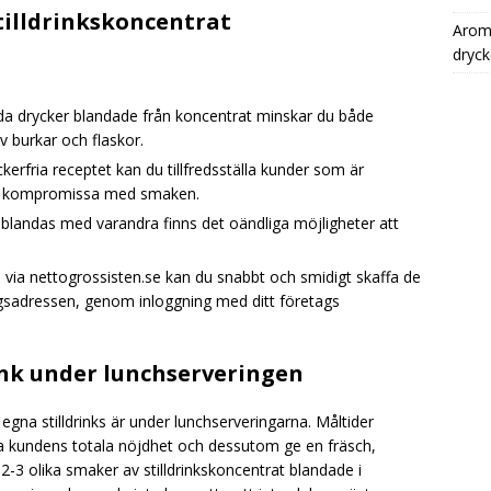
illdrinkskoncentrat
Aromh
dryck
a drycker blandade från koncentrat minskar du både
 burkar och flaskor.
erfria receptet kan du tillfredsställa kunder som är
tt kompromissa med smaken.
andas med varandra finns det oändliga möjligheter att
via nettogrossisten.se kan du snabbt och smidigt skaffa de
tagsadressen, genom inloggning med ditt företags
nk under lunchserveringen
gna stilldrinks är under lunchserveringarna. Måltider
 kundens totala nöjdhet och dessutom ge en fräsch,
-3 olika smaker av stilldrinkskoncentrat blandade i