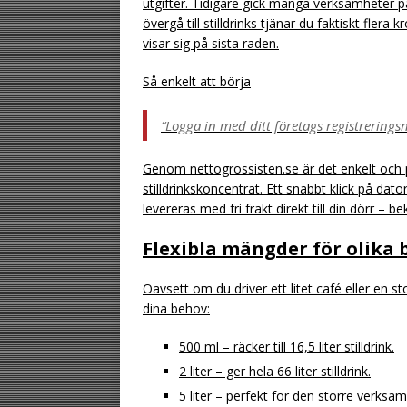
utgifter. Tidigare gick många verksamheter p
övergå till stilldrinks tjänar du faktiskt flera
visar sig på sista raden.
Så enkelt att börja
“Logga in med ditt företags registrerin
Genom nettogrossisten.se är det enkelt och 
stilldrinkskoncentrat. Ett snabbt klick på dat
levereras med fri frakt direkt till din dörr – b
Flexibla mängder för olika
Oavsett om du driver ett litet café eller en 
dina behov:
500 ml – räcker till 16,5 liter stilldrink.
2 liter – ger hela 66 liter stilldrink.
5 liter – perfekt för den större verksamh