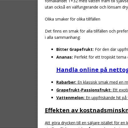
förhållandet 1+32 med vatten fram till självs
utan också en välfungerande och lönsam dry
Olika smaker för olika tillfällen
Det finns en smak för alla tillfällen och pre
i alla sammanhang:
Bitter Grapefrukt:
För den där uppfr
Ananas:
Perfekt för ett tropiskt tema 
Handla online på nettog
Rabarber:
En klassisk smak med en m
Grapefrukt-Passionsfrukt:
Ett exoti
Vattenmelon:
En uppfriskande hit p
Effekten av kostnadsminsk
Att göra drycken till en säljare istället för