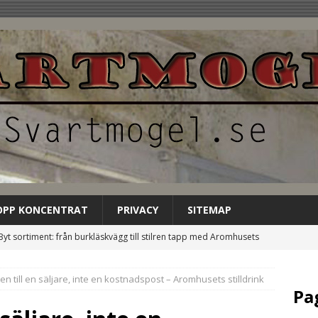
OPP KONCENTRAT
PRIVACY
SITEMAP
Byt sortiment: från burkläskvägg till stilren tapp med Aromhusets
EGORIZED
en till en säljare, inte en kostnadspost – Aromhusets stilldrink
Låt Aromhusets stilldrink bli gästens förstahandsval på
Pa
NCATEGORIZED