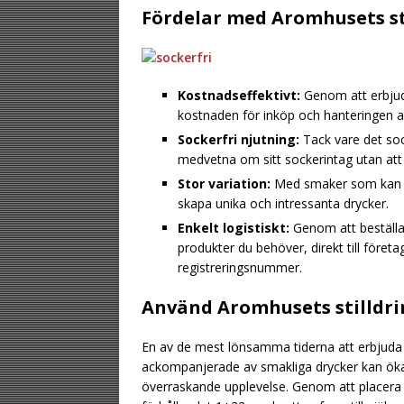
Fördelar med Aromhusets st
Kostnadseffektivt:
Genom att erbjud
kostnaden för inköp och hanteringen av
Sockerfri njutning:
Tack vare det sock
medvetna om sitt sockerintag utan a
Stor variation:
Med smaker som kan bl
skapa unika och intressanta drycker.
Enkelt logistiskt:
Genom att beställa 
produkter du behöver, direkt till före
registreringsnummer.
Använd Aromhusets stilldri
En av de mest lönsamma tiderna att erbjuda e
ackompanjerade av smakliga drycker kan öka
överraskande upplevelse. Genom att placera 2