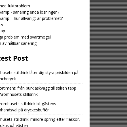
med fuktproblem
amp - sanering enda lösningen?
amp – hur allvarligt är problemet?
cy
map
iga problem med svartmögel
n av hållbar sanering
test Post
usets stilldrink låter dig styra prisbilden på
unchdryck
ortiment: från burkläskvägg till stilren tapp
romhusets stilldrink
romhusets stilldrink bli gästens
ahandsval på dryckesbuffén
usets stilldrink: mindre spring efter flaskor,
fokus på gästen