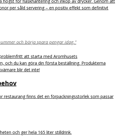
å högst för flaskhantering och inköp av drycker. Genom att
 kronor per såld servering – en positiv effekt som definitivt
gsnummer och börja spara pengar idag.”
problemfritt att starta med Aromhusets
orn, och du kan göra din första beställning. Produkterna
ekvämare blir det inte!
 behov
stor restaurang finns det en förpackningsstorlek som passar
eten och ger hela 165 liter stilldrink.