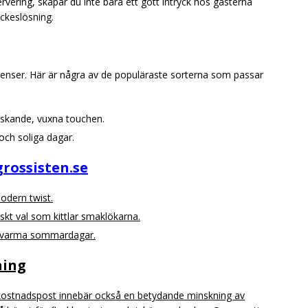
ervering, skapar du inte bara ett gott intryck hos gästerna
ckeslösning.
ferenser. Här är några av de populäraste sorterna som passar
iskande, vuxna touchen.
och soliga dagar.
rossisten.se
odern twist.
skt val som kittlar smaklökarna.
å varma sommardagar.
ning
 en kostnadspost innebär också en betydande minskning av