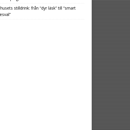
usets stilldrink: från “dyr läsk” till “smart
esval”