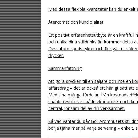
Med dessa flexibla kvantiteter kan du enkelt
Återkomst och kundlojalitet
Ett positivt erfarenhetsutbyte är en kraftful
och unika dina stilldrinks är, kommer detta a
Dessutom sprids ryktet och fler gäster söker s
drycker.
Sammanfattning
Att göra drycken till en säljare och inte en 
affärsdrag – det är också ett härligt sätt att 
Med sina många fördelar, från kostnadseffekti
snabbt resulterar i både ekonomiska och kunder
central, lönsam del av din verksamhet.
Så vad väntar du på? Gör Aromhusets stilldrink
börja tjäna mer på varje servering – enkelt, 