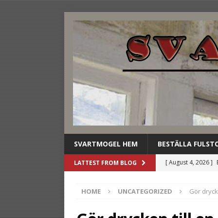
SVARTMOGEL HEM
BESTÄLLA FULST
[ August 4, 2026 ]
LATTEST FROM BLOG
stilldrink
UNCAT
HOME
UNCATEGORIZED
Gör dryck
[ August 3, 2026 ]
dryckesbuffén
U