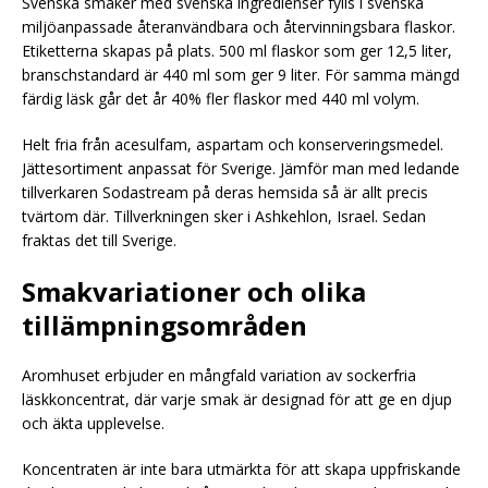
Svenska smaker med svenska ingredienser fylls i svenska
miljöanpassade återanvändbara och återvinningsbara flaskor.
Etiketterna skapas på plats. 500 ml flaskor som ger 12,5 liter,
branschstandard är 440 ml som ger 9 liter. För samma mängd
färdig läsk går det år 40% fler flaskor med 440 ml volym.
Helt fria från acesulfam, aspartam och konserveringsmedel.
Jättesortiment anpassat för Sverige. Jämför man med ledande
tillverkaren Sodastream på deras hemsida så är allt precis
tvärtom där. Tillverkningen sker i Ashkehlon, Israel. Sedan
fraktas det till Sverige.
Smakvariationer och olika
tillämpningsområden
Aromhuset erbjuder en mångfald variation av sockerfria
läskkoncentrat, där varje smak är designad för att ge en djup
och äkta upplevelse.
Koncentraten är inte bara utmärkta för att skapa uppfriskande