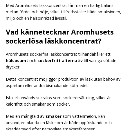
Med Aromhusets läskkoncentrat får man en härlig balans
mellan fördel och nöje, vilket tillfredsställer både smaksinnen,
miljö och en hälsoinriktad livsstil.
Vad kännetecknar Aromhusets
sockerlösa läskkoncentrat?
Aromhusets sockerfria läskkoncentrat tillhandahåller ett
hälsosamt
och
sockerfritt alternativ
till vanliga sötade
drycker.
Detta koncentrat möjliggör produktion av läsk utan behov av
aspartam eller andra bismakande sötmedel.
Istället används sucralos som sockerersättning, vilket är
kalorifritt och smakar som socker.
Med en mångfald av
smaker
som vattenmelon, kan
användare blanda en läsk som är både uppfriskande och
skräddarsydd efter personliga smakpreferenser.