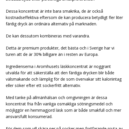
Dessa koncentrat är inte bara smakrika, de är också
kostnadseffektiva eftersom de kan producera betydligt fler liter
färdig dryck än ordinära alternativ på marknaden.
De kan dessutom kombineras med varandra.
Detta är premium produkter, det bästa och i Sverige har vi
turen att de är 30% billigare än i resten av Europa.
Ingredienserna i Aromhusets läskkoncentrat är noggrant
utvalda för att säkerställa att den färdiga drycken blir både
välsmakande och lämplig för de som övervakar sitt kaloriintag
eller söker efter ett sockerfritt alternativ.
Med tanke på allmänhälsan och omgivningen är dessa
koncentrat fria från vanliga osmakliga sötningsmedel och
möjliggör en hemmagjord läsk som är både smakfull och mer
ansvarsfullt konsumerad.
För dem som vill skära ner på socker men fortfarande njuta av