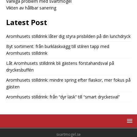
Vanliga problem med svartmögel
Vikten av hållbar sanering
Latest Post
Aromhusets stilldrink låter dig styra prisbilden på din lunchdryck
Byt sortiment: från burkläskvägg till stilren tapp med
Aromhusets stilldrink
Låt Aromhusets stilldrink bli gästens förstahandsval på
dryckesbuffén
Aromhusets stilldrink: mindre spring efter flaskor, mer fokus på
gästen
Aromhusets stilldrink: från “dyr läsk” till “smart dryckesval”
svartmogel.se