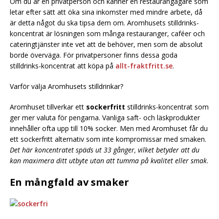
Om du är en privatperson och känner en restaurangägare som
letar efter sätt att öka sina inkomster med mindre arbete, då
är detta något du ska tipsa dem om. Aromhusets stilldrinks-
koncentrat är lösningen som många restauranger, caféer och
cateringtjänster inte vet att de behöver, men som de absolut
borde överväga. För privatpersoner finns dessa goda
stilldrinks-koncentrat att köpa på
allt-fraktfritt.se
.
Varför välja Aromhusets stilldrinkar?
Aromhuset tillverkar ett
sockerfritt
stilldrinks-koncentrat som
ger mer valuta för pengarna. Vanliga saft- och läskprodukter
innehåller ofta upp till 10% socker. Men med Aromhuset får du
ett sockerfritt alternativ som inte kompromissar med smaken.
Det här koncentratet späds ut 33 gånger, vilket betyder att du
kan maximera ditt utbyte utan att tumma på kvalitet eller smak
.
En mångfald av smaker