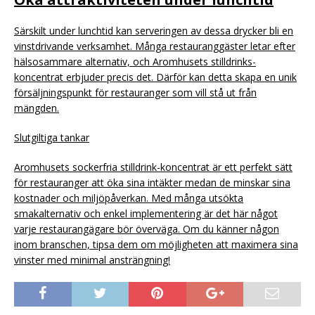
Särskilt under lunchtid kan serveringen av dessa drycker bli en
vinstdrivande verksamhet. Många restauranggäster letar efter
hälsosammare alternativ, och Aromhusets stilldrinks-
koncentrat erbjuder precis det. Därför kan detta skapa en unik
försäljningspunkt för restauranger som vill stå ut från
mängden.
Slutgiltiga tankar
Aromhusets sockerfria stilldrink-koncentrat är ett perfekt sätt
för restauranger att öka sina intäkter medan de minskar sina
kostnader och miljöpåverkan. Med många utsökta
smakalternativ och enkel implementering är det här något
varje restaurangägare bör överväga. Om du känner någon
inom branschen, tipsa dem om möjligheten att maximera sina
vinster med minimal ansträngning!