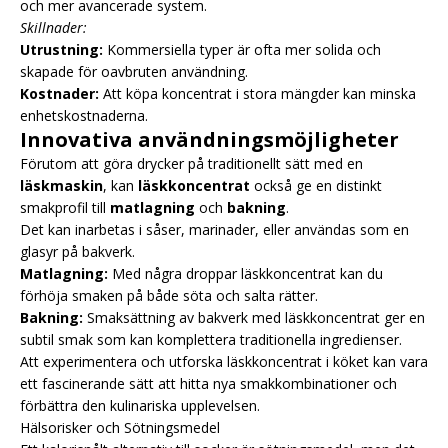
och mer avancerade system.
Skillnader:
Utrustning:
Kommersiella typer är ofta mer solida och
skapade för oavbruten användning.
Kostnader:
Att köpa koncentrat i stora mängder kan minska
enhetskostnaderna.
Innovativa användningsmöjligheter
Förutom att göra drycker på traditionellt sätt med en
läskmaskin
, kan
läskkoncentrat
också ge en distinkt
smakprofil till
matlagning
och
bakning
.
Det kan inarbetas i såser, marinader, eller användas som en
glasyr på bakverk.
Matlagning:
Med några droppar läskkoncentrat kan du
förhöja smaken på både söta och salta rätter.
Bakning:
Smaksättning av bakverk med läskkoncentrat ger en
subtil smak som kan komplettera traditionella ingredienser.
Att experimentera och utforska läskkoncentrat i köket kan vara
ett fascinerande sätt att hitta nya smakkombinationer och
förbättra den kulinariska upplevelsen.
Hälsorisker och Sötningsmedel