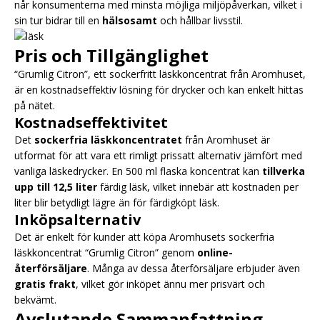
når konsumenterna med minsta möjliga miljöpåverkan, vilket i
sin tur bidrar till en
hälsosamt
och hållbar livsstil.
Pris och Tillgänglighet
“Grumlig Citron”, ett sockerfritt läskkoncentrat från Aromhuset,
är en kostnadseffektiv lösning för drycker och kan enkelt hittas
på nätet.
Kostnadseffektivitet
Det
sockerfria läskkoncentratet
från Aromhuset är
utformat för att vara ett rimligt prissatt alternativ jämfört med
vanliga läskedrycker. En 500 ml flaska koncentrat kan
tillverka
upp till 12,5 liter
färdig läsk, vilket innebär att kostnaden per
liter blir betydligt lägre än för färdigköpt läsk.
Inköpsalternativ
Det är enkelt för kunder att köpa Aromhusets sockerfria
läskkoncentrat “Grumlig Citron” genom
online-
återförsäljare
. Många av dessa återförsäljare erbjuder även
gratis frakt
, vilket gör inköpet ännu mer prisvärt och
bekvämt.
Avslutande Sammanfattning