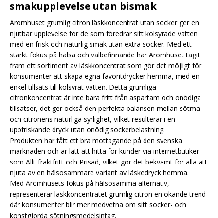
smakupplevelse utan bismak
Aromhuset grumlig citron läskkoncentrat utan socker ger en
njutbar upplevelse för de som föredrar sitt kolsyrade vatten
med en frisk och naturlig smak utan extra socker. Med ett
starkt fokus på hälsa och välbefinnande har Aromhuset tagit
fram ett sortiment av läskkoncentrat som gör det möjligt för
konsumenter att skapa egna favoritdrycker hemma, med en
enkel tillsats till kolsyrat vatten. Detta grumliga
citronkoncentrat är inte bara fritt från aspartam och onödiga
tillsatser, det ger också den perfekta balansen mellan sötma
och citronens naturliga syrlighet, vilket resulterar i en
uppfriskande dryck utan onödig sockerbelastning.
Produkten har fått ett bra mottagande på den svenska
marknaden och är lätt att hitta för kunder via internetbutiker
som Allt-fraktfritt och Prisad, vilket gör det bekvämt för alla att
njuta av en hälsosammare variant av läskedryck hemma.
Med Aromhusets fokus på hälsosamma alternativ,
representerar läskkoncentratet grumlig citron en ökande trend
där konsumenter blir mer medvetna om sitt socker- och
konstgjorda sötningsmedelsintag.