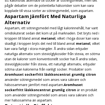
Ett kalorisnålt alternativ till socker är sötningsmedel, men det
pågår debatter om de potentiella hälsorisker som kan vara
kopplade till vissa sorter av sötningsmedel, som aspartam.
Aspartam Jämfört Med Naturliga
Alternativ
Aspartam, ett sötningsmedel med lågt kaloriinnehåll, har varit
omdiskuterat sedan det kom ut på marknaden. Det bryts ned i
kroppen till bland annat
metanol
, vilket i höga doser kan vara
skadligt.I kroppen bryts det ned till bland annat
metanol
, vilket
kan vara farligt i stora mängder. Å andra sidan erbjuder
naturliga alternativ som steviolglykosider från stevia, en sötma
utan de kalorier som konventionellt socker har.Å andra sidan,
steviolglykosider från stevia, ett naturligt alternativ, erbjuder
sötma utan kalorierna från vanligt socker. Produkter som
Aromhuset sockerfritt läskkoncentrat grumlig citron
använder sötningsmedel som anses vara säkrare och
hälsosammare jämfört med aspartam.
Aromhuset
sockerfritt läskkoncentrat grumlig citron
är en produkt
som använder sötningsmedel som anses vara säkrare och
mer hälsosamma än aspartam.