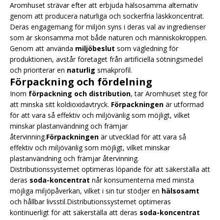
Aromhuset strävar efter att erbjuda hälsosamma alternativ
genom att producera naturliga och sockerfria läskkoncentrat.
Deras engagemang för miljön syns i deras val av ingredienser
som är skonsamma mot både naturen och människokroppen.
Genom att använda
miljöbeslut
som vägledning för
produktionen, avstår företaget från artificiella sötningsmedel
och prioriterar en
naturlig
smakprofil.
Förpackning och fördelning
Inom
förpackning och distribution
, tar Aromhuset steg för
att minska sitt koldioxidavtryck.
Förpackningen
är utformad
för att vara så effektiv och miljövänlig som möjligt, vilket
minskar plastanvändning och främjar
återvinning.
Förpackningen
är utvecklad för att vara så
effektiv och miljövänlig som möjligt, vilket minskar
plastanvändning och främjar återvinning.
Distributionssystemet optimeras löpande för att säkerställa att
deras
soda-koncentrat
når konsumenterna med minsta
möjliga miljöpåverkan, vilket i sin tur stödjer en
hälsosamt
och hållbar livsstil.Distributionssystemet optimeras
kontinuerligt för att säkerställa att deras
soda-koncentrat