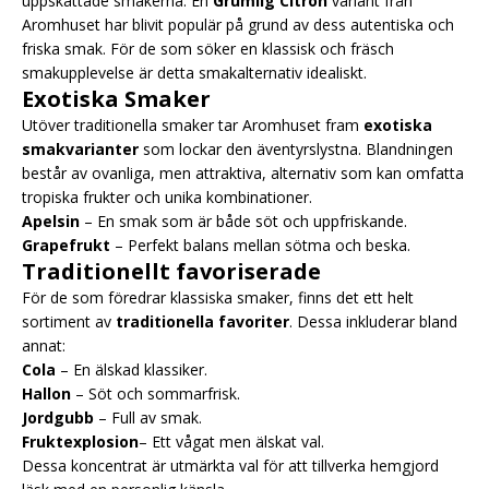
uppskattade smakerna. En
Grumlig Citron
variant från
Aromhuset har blivit populär på grund av dess autentiska och
friska smak. För de som söker en klassisk och fräsch
smakupplevelse är detta smakalternativ idealiskt.
Exotiska Smaker
Utöver traditionella smaker tar Aromhuset fram
exotiska
smakvarianter
som lockar den äventyrslystna. Blandningen
består av ovanliga, men attraktiva, alternativ som kan omfatta
tropiska frukter och unika kombinationer.
Apelsin
– En smak som är både söt och uppfriskande.
Grapefrukt
– Perfekt balans mellan sötma och beska.
Traditionellt favoriserade
För de som föredrar klassiska smaker, finns det ett helt
sortiment av
traditionella favoriter
. Dessa inkluderar bland
annat:
Cola
– En älskad klassiker.
Hallon
– Söt och sommarfrisk.
Jordgubb
– Full av smak.
Fruktexplosion
– Ett vågat men älskat val.
Dessa koncentrat är utmärkta val för att tillverka hemgjord