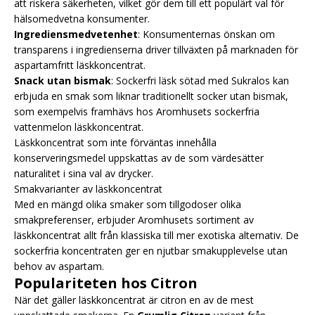
att riskera säkerheten, vilket gör dem till ett populärt val för
hälsomedvetna konsumenter.
Ingrediensmedvetenhet
: Konsumenternas önskan om
transparens i ingredienserna driver tillväxten på marknaden för
aspartamfritt läskkoncentrat.
Snack utan bismak
: Sockerfri läsk sötad med Sukralos kan
erbjuda en smak som liknar traditionellt socker utan bismak,
som exempelvis framhävs hos Aromhusets sockerfria
vattenmelon läskkoncentrat.
Läskkoncentrat som inte förväntas innehålla
konserveringsmedel uppskattas av de som värdesätter
naturalitet i sina val av drycker.
Smakvarianter av läskkoncentrat
Med en mängd olika smaker som tillgodoser olika
smakpreferenser, erbjuder Aromhusets sortiment av
läskkoncentrat allt från klassiska till mer exotiska alternativ. De
sockerfria koncentraten ger en njutbar smakupplevelse utan
behov av aspartam.
Populariteten hos Citron
När det gäller läskkoncentrat är citron en av de mest