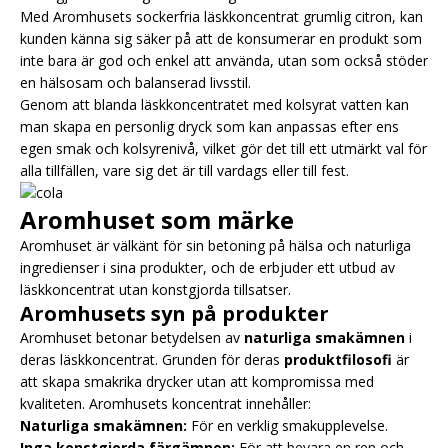
Med Aromhusets sockerfria läskkoncentrat grumlig citron, kan
kunden känna sig säker på att de konsumerar en produkt som
inte bara är god och enkel att använda, utan som också stöder
en hälsosam och balanserad livsstil.
Genom att blanda läskkoncentratet med kolsyrat vatten kan
man skapa en personlig dryck som kan anpassas efter ens
egen smak och kolsyrenivå, vilket gör det till ett utmärkt val för
alla tillfällen, vare sig det är till vardags eller till fest.
Aromhuset som märke
Aromhuset är välkänt för sin betoning på hälsa och naturliga
ingredienser i sina produkter, och de erbjuder ett utbud av
läskkoncentrat utan konstgjorda tillsatser.
Aromhusets syn på produkter
Aromhuset betonar betydelsen av
naturliga smakämnen
i
deras läskkoncentrat. Grunden för deras
produktfilosofi
är
att skapa smakrika drycker utan att kompromissa med
kvaliteten. Aromhusets koncentrat innehåller:
Naturliga smakämnen:
För en verklig smakupplevelse.
Inga konstgjorda färgämnen:
För att bevara en ren och