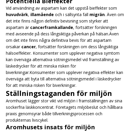
Potentiella Bieffekter
Vid användning av aspartam kan det uppstå bieffekter som
huvudvärk
,
illamående
och i sällsynta fall
migrän
. Även om
det inte finns någon definitiv bevisning som styrker att
aspartam är
cancerframkallande
, fortsätter forskningen
med avseende på dess långsiktiga påverkan på hälsan.Även
om det inte finns några definitiva bevis för att aspartam
orsakar
cancer
, fortsätter forskningen om dess långsiktiga
hälsoeffekter. Konsumenter som upplever negativa symtom
kan överväga alternativa sötningsmedel vid framställning av
läskedrycker för att minska risken för
biverkningar.Konsumenter som upplever negativa effekter kan
överväga att byta till alternativa sötningsmedel i läskedrycker
för att minska risken för biverkningar.
Ställningstaganden för miljön
Aromhuset lägger stor vikt vid miljön i framställningen av sina
sockerfria läskkoncentrat. Företagets miljöbeslut och hållbara
praxis genomsyrar både tillverkningsprocessen och
produkternas livscykel.
Aromhusets insats för miljön