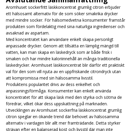
Aromhuset sockerfritt läskkoncentrat grumlig citron erbjuder
ett hälsosamt alternativ för de som söker smakrika drycker
med mindre socker. För hälsomedvetna konsumenter framstår
produkten som fördelaktig med sina naturliga ingredienser och
avsaknad av aspartam.
Med koncentratet kan användare enkelt skapa personligt
anpassade drycker. Genom att tillsätta en lämplig mängd till
vatten, kan man skapa en läskedryck som är både frisk i
smaken och har mindre kaloriinnehåll än många traditionella
läskedrycker. Aromhuset läskkoncentrat blir därför ett praktiskt
val för den som vill njuta av en uppfriskande citrondryck utan
att kompromissa med sin hälsosamma livsstil.
Produktens popularitet drivs av dess enkelhet och
anpassningsförmåga. Konsumenter kan enkelt använda
koncentratet för att skapa läsk med den styrka och sötma de
föredrar, vilket ökar dess uppskattning på marknaden.
Utvecklingen av Aromhuset sockerfria läskkoncentrat grumlig
citron speglar en ökande trend där behovet av hälsosamma
alternativ i vardagen blir allt mer framträdande. Detta styrker
strävan efter en balanserad kost och livsstil där man inte