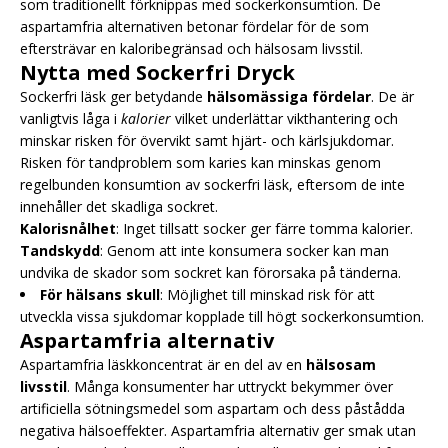
som traditionellt förknippas med sockerkonsumtion. De
aspartamfria alternativen betonar fördelar för de som
eftersträvar en kaloribegränsad och hälsosam livsstil.
Nytta med Sockerfri Dryck
Sockerfri läsk ger betydande
hälsomässiga fördelar
. De är
vanligtvis låga i
kalorier
vilket underlättar vikthantering och
minskar risken för övervikt samt hjärt- och kärlsjukdomar.
Risken för tandproblem som karies kan minskas genom
regelbunden konsumtion av sockerfri läsk, eftersom de inte
innehåller det skadliga sockret.
Kalorisnålhet
: Inget tillsatt socker ger färre tomma kalorier.
Tandskydd
: Genom att inte konsumera socker kan man
undvika de skador som sockret kan förorsaka på tänderna.
För hälsans skull
: Möjlighet till minskad risk för att
utveckla vissa sjukdomar kopplade till högt sockerkonsumtion.
Aspartamfria alternativ
Aspartamfria läskkoncentrat är en del av en
hälsosam
livsstil
. Många konsumenter har uttryckt bekymmer över
artificiella sötningsmedel som aspartam och dess påstådda
negativa hälsoeffekter. Aspartamfria alternativ ger smak utan