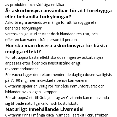
av produkten och rådfråga en läkare.
Är askorbinsyra användbar för att förebygga
eller behandla förkylningar?
Askorbinsyra används av många för att förebygga eller
behandla förkylningar.
Vetenskapliga studier visar dock blandade resultat, och
effekten kan variera från person till person.
Hur ska man dosera askorbinsyra för bästa
möjliga effekt?
För att uppnå bästa effekt ska doseringen av askorbinsyra
anpassas efter ålder och hälsotillstånd enligt
rekommendationer.
För vuxna ligger den rekommenderade dagliga dosen vanligtvis
på 75-90 mg, men individuella behov kan variera.
C-vitamin spelar en viktig roll för både immunförsvaret och
bildandet av kollagen i kroppen.
För att uppnå ett tillräckligt intag av C-vitamin kan man vända
sig till både naturliga källor och kosttillskott.
Naturligt Innehållande Livsmedel
C-vitamin finns i många olika livsmedel, särskilt i citrusfrukter.