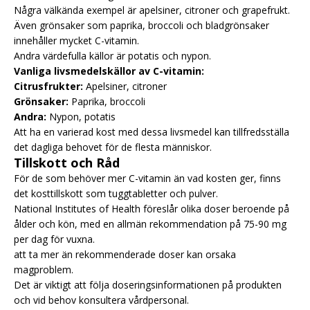
Några välkända exempel är apelsiner, citroner och grapefrukt.
Även grönsaker som paprika, broccoli och bladgrönsaker
innehåller mycket C-vitamin.
Andra värdefulla källor är potatis och nypon.
Vanliga livsmedelskällor av C-vitamin:
Citrusfrukter:
Apelsiner, citroner
Grönsaker:
Paprika, broccoli
Andra:
Nypon, potatis
Att ha en varierad kost med dessa livsmedel kan tillfredsställa
det dagliga behovet för de flesta människor.
Tillskott och Råd
För de som behöver mer C-vitamin än vad kosten ger, finns
det kosttillskott som tuggtabletter och pulver.
National Institutes of Health föreslår olika doser beroende på
ålder och kön, med en allmän rekommendation på 75-90 mg
per dag för vuxna.
att ta mer än rekommenderade doser kan orsaka
magproblem.
Det är viktigt att följa doseringsinformationen på produkten
och vid behov konsultera vårdpersonal.