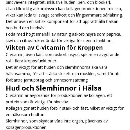
bindvävens integritet, inklusive huden, ben, och blodkärl.
Utan tillräcklig askorbinsyra kan kollagenproduktionen minska,
vilket kan leda till svaga tandkött och långsammare sårläkning.
Det är även en kritisk komponent för att upprätthålla hälsan
hos hud och bindväv.
Föda med högt innehåll av naturlig askorbinsyra som paprika,
kiwi och citrusfrukter är därför viktiga för denna funktion.
Vikten av C-vitamin för Kroppen
C-vitamin, även känt som askorbinsyra, spelar en avgörande
roll i flera kroppsfunktioner.
Det är viktigt för att huden och slemhinnorna ska vara
hälsosamma, för att stärka skelett och muskler, samt för att
förbättra järnupptag och ämnesomsättning.
Hud och Slemhinnor i Hälsa
C-vitamin är avgörande för produktionen av kollagen, ett
protein som är viktigt för bindväv.
Kollagen gör att huden förblir stark och fast, vilket är viktigt för
en hälsosam hudton.
Slemhinnor, som skyddar våra inre organ, påverkas av
kollagenproduktionen.