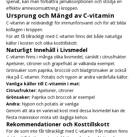
spenat, kan man förbättra järnabsorptionen och stödja en
effektiv ämnesomsättning i kroppen.
Ursprung och Mängd av C-vitamin
C-vitamin är nödvändigt för immunförsvaret och för att bilda
kollagen i kroppen.
För att få tillräckligt med C-vitamin finns det både naturliga
källor i kosten och olika kosttillskott.
Naturligt Innehåll i Livsmedel
C-vitamin finns i många olika livsmedel, särskilt i citrusfrukter.
Apelsiner, citroner och grapefrukt är välkända exempel.
Grönsaker som paprika, broccoli och bladgrönsaker är också
rika på C-vitamin. Potatis och nypon är andra värdefulla källor.
Vanliga källor till C-vitamin i mat:
Citrusfrukter:
Apelsiner, citroner
Grönsaker:
Paprika och broccoli är exempel
Andra:
Nypon och potatis är vanliga
Genom att äta en varierad kost med dessa livsmedel kan de
flesta människor möta sitt dagliga behov.
Rekommendationer och Kosttillskott
För de som inte får tillräckligt med C-vitamin från maten finns