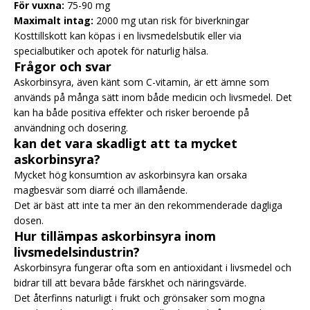
För vuxna:
75-90 mg
Maximalt intag:
2000 mg utan risk för biverkningar
Kosttillskott kan köpas i en livsmedelsbutik eller via
specialbutiker och apotek för naturlig hälsa.
Frågor och svar
Askorbinsyra, även känt som C-vitamin, är ett ämne som
används på många sätt inom både medicin och livsmedel. Det
kan ha både positiva effekter och risker beroende på
användning och dosering.
kan det vara skadligt att ta mycket
askorbinsyra?
Mycket hög konsumtion av askorbinsyra kan orsaka
magbesvär som diarré och illamående.
Det är bäst att inte ta mer än den rekommenderade dagliga
dosen.
Hur tillämpas askorbinsyra inom
livsmedelsindustrin?
Askorbinsyra fungerar ofta som en antioxidant i livsmedel och
bidrar till att bevara både färskhet och näringsvärde.
Det återfinns naturligt i frukt och grönsaker som mogna