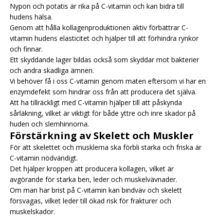
Nypon och potatis är rika på C-vitamin och kan bidra till
hudens hälsa.
Genom att hålla kollagenproduktionen aktiv förbättrar C-
vitamin hudens elasticitet och hjälper till att förhindra rynkor
och finnar.
Ett skyddande lager bildas också som skyddar mot bakterier
och andra skadliga ämnen.
Vi behöver få i oss C-vitamin genom maten eftersom vi har en
enzymdefekt som hindrar oss från att producera det själva.
Att ha tillräckligt med C-vitamin hjälper till att påskynda
sårläkning, vilket är viktigt för både yttre och inre skador på
huden och slemhinnorna.
Förstärkning av Skelett och Muskler
För att skelettet och musklerna ska förbli starka och friska är
C-vitamin nödvändigt.
Det hjälper kroppen att producera kollagen, vilket är
avgörande för starka ben, leder och muskelvävnader.
Om man har brist på C-vitamin kan bindväv och skelett
försvagas, vilket leder till ökad risk för frakturer och
muskelskador.