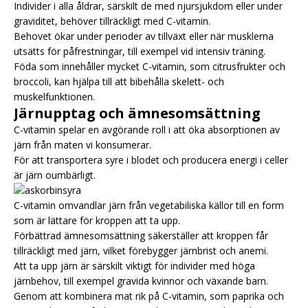
Individer i alla åldrar, särskilt de med njursjukdom eller under
graviditet, behöver tillräckligt med C-vitamin.
Behovet ökar under perioder av tillväxt eller när musklerna
utsätts för påfrestningar, till exempel vid intensiv träning.
Föda som innehåller mycket C-vitamin, som citrusfrukter och
broccoli, kan hjälpa till att bibehålla skelett- och
muskelfunktionen.
Järnupptag och ämnesomsättning
C-vitamin spelar en avgörande roll i att öka absorptionen av
järn från maten vi konsumerar.
För att transportera syre i blodet och producera energi i celler
är järn oumbärligt.
C-vitamin omvandlar järn från vegetabiliska källor till en form
som är lättare för kroppen att ta upp.
Förbättrad ämnesomsättning säkerställer att kroppen får
tillräckligt med järn, vilket förebygger järnbrist och anemi.
Att ta upp järn är särskilt viktigt för individer med höga
järnbehov, till exempel gravida kvinnor och växande barn.
Genom att kombinera mat rik på C-vitamin, som paprika och