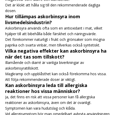
Det är klokt att hålla sig till den rekommenderade dagliga
dosen.
Hur tillämpas askorbinsyra inom
livsmedelsindustrin?
Askorbinsyra används ofta som en antioxidant i mat, vilket
hjälper till att bibehålla både färskhet och näringsvärde.
Det förekommer naturligt i frukt och grönsaker som mogna
paprika och svarta vinbär, men tillverkas också syntetiskt.
Vilka negativa effekter kan askorbinsyra ha
när det tas som tillskott?
Illamående och diarré är vanliga biverkningar av
askorbinsyratillskott.
Magkramp och uppblåsthet kan också förekomma hos vissa.
Att följa rekommenderade doser är viktigt.
Kan askorbinsyra leda till allergiska
reaktioner hos vissa människor?
Ja, det finns en risk att vissa personer kan få allergiska
reaktioner av askorbinsyra, även om det är ovanligt.
Symptomen kan vara hudutslag och klåda.
Vid allergisymptom bör man omedelbart avbryta användningen