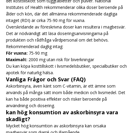
det kosttillskott som tuggtabletter och pulver. National
Institutes of Health rekommenderar olika doser beroende på
ålder och kön, där det allmänna rekommenderade dagliga
intaget (RDI) är cirka 75-90 mg för vuxna.
Överskridande av föreskrivna doser kan resultera i magbesvär.
Det är nödvändigt att läsa doseringsanvisningarna på
produkten och rådfråga vårdpersonal om det behövs.
Rekommenderad daglig intag:
För vuxna:
75-90 mg
Maximalt:
2000 mg utan risk för biverkningar
Du kan köpa kosttillskott i livsmedelsbutiker, specialbutiker och
apotek för naturlig hälsa.
Vanliga Frågor och Svar (FAQ)
Askorbinsyra, även känt som C-vitamin, är ett ämne som
används på många sätt inom både medicin och livsmedel. Det
kan ha både positiva effekter och risker beroende på
användning och dosering.
kan hög konsumtion av askorbinsyra vara
skadligt?
Mycket hög konsumtion av askorbinsyra kan orsaka
magbesvär som diarré och illamående.