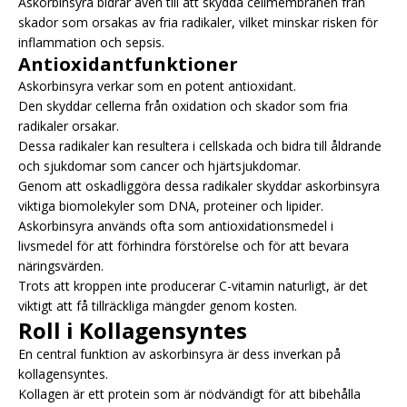
Askorbinsyra bidrar även till att skydda cellmembranen från
skador som orsakas av fria radikaler, vilket minskar risken för
inflammation och sepsis.
Antioxidantfunktioner
Askorbinsyra verkar som en potent antioxidant.
Den skyddar cellerna från oxidation och skador som fria
radikaler orsakar.
Dessa radikaler kan resultera i cellskada och bidra till åldrande
och sjukdomar som cancer och hjärtsjukdomar.
Genom att oskadliggöra dessa radikaler skyddar askorbinsyra
viktiga biomolekyler som DNA, proteiner och lipider.
Askorbinsyra används ofta som antioxidationsmedel i
livsmedel för att förhindra förstörelse och för att bevara
näringsvärden.
Trots att kroppen inte producerar C-vitamin naturligt, är det
viktigt att få tillräckliga mängder genom kosten.
Roll i Kollagensyntes
En central funktion av askorbinsyra är dess inverkan på
kollagensyntes.
Kollagen är ett protein som är nödvändigt för att bibehålla