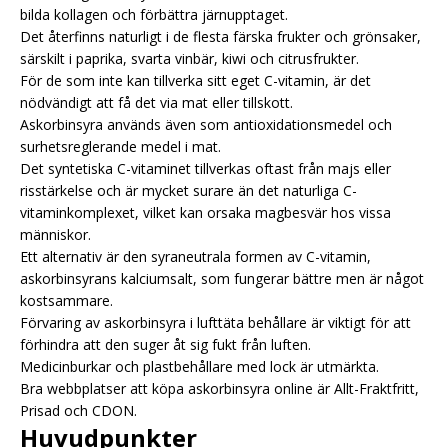
bilda kollagen och förbättra järnupptaget.
Det återfinns naturligt i de flesta färska frukter och grönsaker,
särskilt i paprika, svarta vinbär, kiwi och citrusfrukter.
För de som inte kan tillverka sitt eget C-vitamin, är det
nödvändigt att få det via mat eller tillskott.
Askorbinsyra används även som antioxidationsmedel och
surhetsreglerande medel i mat.
Det syntetiska C-vitaminet tillverkas oftast från majs eller
risstärkelse och är mycket surare än det naturliga C-
vitaminkomplexet, vilket kan orsaka magbesvär hos vissa
människor.
Ett alternativ är den syraneutrala formen av C-vitamin,
askorbinsyrans kalciumsalt, som fungerar bättre men är något
kostsammare.
Förvaring av askorbinsyra i lufttäta behållare är viktigt för att
förhindra att den suger åt sig fukt från luften.
Medicinburkar och plastbehållare med lock är utmärkta.
Bra webbplatser att köpa askorbinsyra online är Allt-Fraktfritt,
Prisad och CDON.
Huvudpunkter