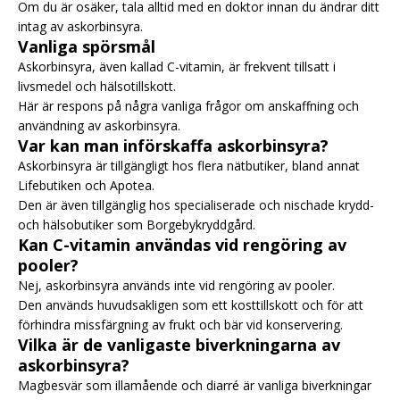
Om du är osäker, tala alltid med en doktor innan du ändrar ditt
intag av askorbinsyra.
Vanliga spörsmål
Askorbinsyra, även kallad C-vitamin, är frekvent tillsatt i
livsmedel och hälsotillskott.
Här är respons på några vanliga frågor om anskaffning och
användning av askorbinsyra.
Var kan man införskaffa askorbinsyra?
Askorbinsyra är tillgängligt hos flera nätbutiker, bland annat
Lifebutiken och Apotea.
Den är även tillgänglig hos specialiserade och nischade krydd-
och hälsobutiker som Borgebykryddgård.
Kan C-vitamin användas vid rengöring av
pooler?
Nej, askorbinsyra används inte vid rengöring av pooler.
Den används huvudsakligen som ett kosttillskott och för att
förhindra missfärgning av frukt och bär vid konservering.
Vilka är de vanligaste biverkningarna av
askorbinsyra?
Magbesvär som illamående och diarré är vanliga biverkningar