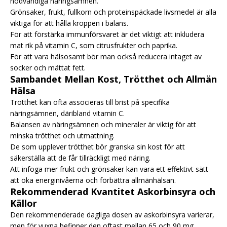
nödvändiga näringsämnen.
Grönsaker, frukt, fullkorn och proteinspäckade livsmedel är alla
viktiga för att hålla kroppen i balans.
För att förstärka immunförsvaret är det viktigt att inkludera
mat rik på vitamin C, som citrusfrukter och paprika.
För att vara hälsosamt bör man också reducera intaget av
socker och mättat fett.
Sambandet Mellan Kost, Trötthet och Allmän
Hälsa
Trötthet kan ofta associeras till brist på specifika
näringsämnen, däribland vitamin C.
Balansen av näringsämnen och mineraler är viktig för att
minska trötthet och utmattning.
De som upplever trötthet bör granska sin kost för att
säkerställa att de får tillräckligt med näring.
Att infoga mer frukt och grönsaker kan vara ett effektivt sätt
att öka energinivåerna och förbättra allmänhälsan.
Rekommenderad Kvantitet Askorbinsyra och
Källor
Den rekommenderade dagliga dosen av askorbinsyra varierar,
men för vuxna befinner den oftast mellan 65 och 90 mg.