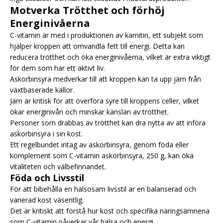
Motverka Trötthet och förhöj
Energinivåerna
C-vitamin är med i produktionen av karnitin, ett subjekt som
hjälper kroppen att omvandla fett till energi. Detta kan
reducera trötthet och öka energinivåerna, vilket är extra viktigt
för dem som har ett aktivt liv.
Askorbinsyra medverkar till att kroppen kan ta upp järn från
växtbaserade källor.
Järn är kritisk för att överföra syre till kroppens celler, vilket
ökar energinivån och minskar känslan av trötthet.
Personer som drabbas av trötthet kan dra nytta av att införa
askorbinsyra i sin kost.
Ett regelbundet intag av askorbinsyra, genom föda eller
komplement som C-vitamin askorbinsyra, 250 g, kan öka
vitaliteten och välbefinnandet.
Föda och Livsstil
För att bibehålla en hälsosam livsstil är en balanserad och
varierad kost väsentlig.
Det är kritiskt att förstå hur kost och specifika näringsämnena
som C-vitamin påverkar vår hälsa och energi.