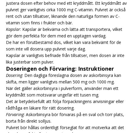
justera dosen efter behov med ett kryddmått. Ett kryddmått av
pulvret ger vanligtvis cirka 1000 mg C-vitamin. Pulvret är också
rent och utan tillsatser, liknande den naturliga formen av C-
vitamin som finns i frukter och bär.
Kapslar
: Kapslar är bekväma och lätta att transportera, vilket
gör dem perfekta för dem med en upptagen vardag.
De har en förutbestämd dos, vilket kan vara bekvämt för de
som inte vill dosera upp pulvret varje dag.
Kapslar är vanligtvis befriade från tillsatser, men dosen är inte
lika justerbar som pulver.
Doseringen och Förvaring: Instruktioner
Dosering
: Den dagliga föreslagna dosen av askorbinsyra kan
skifta, men ligger vanligtvis mellan 500 mg och 1000 mg.
När det gäller askorbinsyra i pulverform, använder man ett
kryddmått som motsvarar ungefär ett tusen mg.
Det är betydelsefullt att följa förpackningens anvisningar eller
rådfråga en läkare för rätt dosering.
Förvaring
: Askorbinsyra bör förvaras på en sval och torr plats,
borta från direkt solljus.
Pulvret bör hållas ordentligt förseglat för att motverka att det