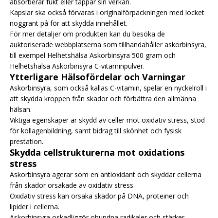
absorberar fukt eller tappar sin verkan.
Kapslar ska också förvaras i originalförpackningen med locket
noggrant på för att skydda innehållet.
För mer detaljer om produkten kan du besöka de
auktoriserade webbplatserna som tillhandahåller askorbinsyra,
till exempel Helhetshälsa Askorbinsyra 500 gram och
Helhetshälsa Askorbinsyra C-vitaminpulver.
Ytterligare Hälsofördelar och Varningar
Askorbinsyra, som också kallas C-vitamin, spelar en nyckelroll i
att skydda kroppen från skador och förbättra den allmänna
hälsan.
Viktiga egenskaper är skydd av celler mot oxidativ stress, stöd
för kollagenbildning, samt bidrag till skönhet och fysisk
prestation.
Skydda cellstrukturerna mot oxidations
stress
Askorbinsyra agerar som en antioxidant och skyddar cellerna
från skador orsakade av oxidativ stress.
Oxidativ stress kan orsaka skador på DNA, proteiner och
lipider i cellerna.
Askorbinsyra oskadliggör obundna radikaler och stärker