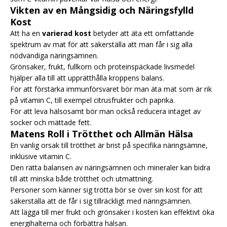
Vikten av en Mångsidig och Näringsfylld
Kost
Att ha en
varierad kost
betyder att äta ett omfattande
spektrum av mat för att säkerställa att man får i sig alla
nödvändiga näringsämnen.
Grönsaker, frukt, fullkorn och proteinspäckade livsmedel
hjälper alla till att upprätthålla kroppens balans.
För att förstärka immunförsvaret bör man äta mat som är rik
på vitamin C, till exempel citrusfrukter och paprika.
För att leva hälsosamt bör man också reducera intaget av
socker och mättade fett.
Matens Roll i Trötthet och Allmän Hälsa
En vanlig orsak till trötthet är brist på specifika näringsämne,
inklusive vitamin C.
Den rätta balansen av näringsämnen och mineraler kan bidra
till att minska både trötthet och utmattning.
Personer som känner sig trötta bör se över sin kost för att
säkerställa att de får i sig tillräckligt med näringsämnen.
Att lägga till mer frukt och grönsaker i kosten kan effektivt öka
energihalterna och förbättra hälsan.