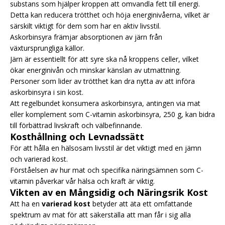
substans som hjälper kroppen att omvandla fett till energi.
Detta kan reducera trötthet och höja energinivåerna, vilket är
särskilt viktigt för dem som har en aktiv livsstil.
Askorbinsyra främjar absorptionen av järn från
växtursprungliga källor.
Järn är essentiellt för att syre ska nå kroppens celler, vilket
ökar energinivån och minskar känslan av utmattning.
Personer som lider av trötthet kan dra nytta av att införa
askorbinsyra i sin kost.
Att regelbundet konsumera askorbinsyra, antingen via mat
eller komplement som C-vitamin askorbinsyra, 250 g, kan bidra
till förbättrad livskraft och välbefinnande.
Kosthållning och Levnadssätt
För att hålla en hälsosam livsstil är det viktigt med en jämn
och varierad kost.
Förståelsen av hur mat och specifika näringsämnen som C-
vitamin påverkar vår hälsa och kraft är viktig.
Vikten av en Mångsidig och Näringsrik Kost
Att ha en
varierad kost
betyder att äta ett omfattande
spektrum av mat för att säkerställa att man får i sig alla