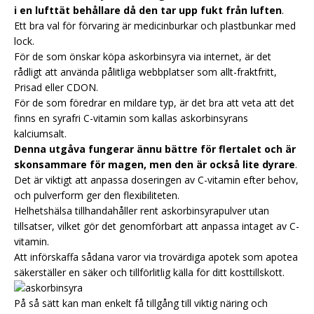
i en lufttät behållare då den tar upp fukt från luften
.
Ett bra val för förvaring är medicinburkar och plastbunkar med
lock.
För de som önskar köpa askorbinsyra via internet, är det
rådligt att använda pålitliga webbplatser som allt-fraktfritt,
Prisad eller CDON.
För de som föredrar en mildare typ, är det bra att veta att det
finns en syrafri C-vitamin som kallas askorbinsyrans
kalciumsalt.
Denna utgåva fungerar ännu bättre för flertalet och är
skonsammare för magen, men den är också lite dyrare
.
Det är viktigt att anpassa doseringen av C-vitamin efter behov,
och pulverform ger den flexibiliteten.
Helhetshälsa tillhandahåller rent askorbinsyrapulver utan
tillsatser, vilket gör det genomförbart att anpassa intaget av C-
vitamin.
Att införskaffa sådana varor via trovärdiga apotek som apotea
säkerställer en säker och tillförlitlig källa för ditt kosttillskott.
På så sätt kan man enkelt få tillgång till viktig näring och