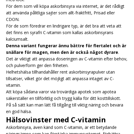
För dem som vill köpa askorbinsyra via internet, är det rådligt
att använda pålitliga sajter som allt-fraktfritt, Prisad eller
CDON.
För de som föredrar en lindrigare typ, är det bra att veta att
det finns en syrafri C-vitamin som kallas askorbinsyrans
kalciumsalt.
Denna variant fungerar ännu bättre för flertalet och är
snällare för magen, men den är också något dyrare
.
Det är viktigt att anpassa doseringen av C-vitamin efter behov,
och pulverform ger den friheten.
Helhetshälsa tillhandahåller rent askorbinsyrapulver utan
tillsatser, vilket gör det möjligt att anpassa intaget av C-
vitamin.
Att köpa sådana varor via trovärdiga apotek som apotea
säkerställer en tillförlitlig och trygg källa för ditt kosttillskott.
På så sätt kan man lätt få tillgång till viktig näring och bevara
en god hälsa.
Hälsovinster med C-vitamin
Askorbinsyra, även känd som C-vitamin, är ett betydande
näringsämne som kan förstärka immunsystemet, förbättra