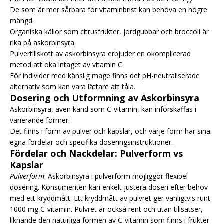
De som är mer sårbara för vitaminbrist kan behöva en högre
mängd.
Organiska källor som citrusfrukter, jordgubbar och broccoli är
rika på askorbinsyra.
Pulvertillskott av askorbinsyra erbjuder en okomplicerad
metod att öka intaget av vitamin C.
För individer med känslig mage finns det pH-neutraliserade
alternativ som kan vara lättare att tåla.
Dosering och Utformning av Askorbinsyra
Askorbinsyra, även känd som C-vitamin, kan införskaffas i
varierande former.
Det finns i form av pulver och kapslar, och varje form har sina
egna fördelar och specifika doseringsinstruktioner.
Fördelar och Nackdelar: Pulverform vs
Kapslar
Pulverform
: Askorbinsyra i pulverform möjliggör flexibel
dosering. Konsumenten kan enkelt justera dosen efter behov
med ett kryddmått. Ett kryddmått av pulvret ger vanligtvis runt
1000 mg C-vitamin. Pulvret är också rent och utan tillsatser,
liknande den naturliga formen av C-vitamin som finns i frukter