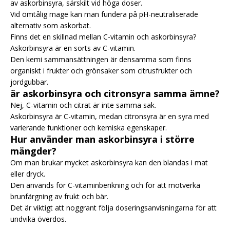
av askorbinsyra, särskilt vid höga doser.
Vid ömtålig mage kan man fundera på pH-neutraliserade
alternativ som askorbat.
Finns det en skillnad mellan C-vitamin och askorbinsyra?
Askorbinsyra är en sorts av C-vitamin.
Den kemi sammansättningen är densamma som finns
organiskt i frukter och grönsaker som citrusfrukter och
jordgubbar.
är askorbinsyra och citronsyra samma ämne?
Nej, C-vitamin och citrat är inte samma sak.
Askorbinsyra är C-vitamin, medan citronsyra är en syra med
varierande funktioner och kemiska egenskaper.
Hur använder man askorbinsyra i större
mängder?
Om man brukar mycket askorbinsyra kan den blandas i mat
eller dryck.
Den används för C-vitaminberikning och för att motverka
brunfärgning av frukt och bär.
Det är viktigt att noggrant följa doseringsanvisningarna för att
undvika överdos.