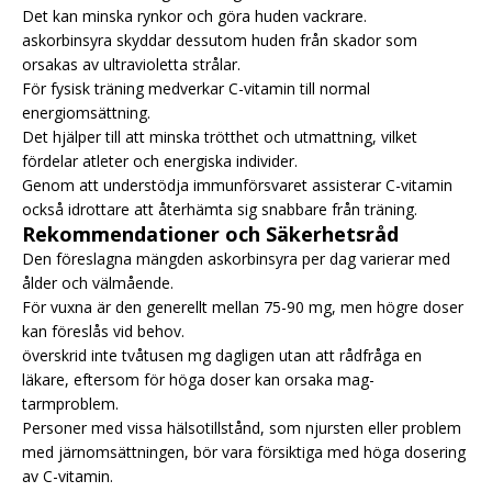
Det kan minska rynkor och göra huden vackrare.
askorbinsyra skyddar dessutom huden från skador som
orsakas av ultravioletta strålar.
För fysisk träning medverkar C-vitamin till normal
energiomsättning.
Det hjälper till att minska trötthet och utmattning, vilket
fördelar atleter och energiska individer.
Genom att understödja immunförsvaret assisterar C-vitamin
också idrottare att återhämta sig snabbare från träning.
Rekommendationer och Säkerhetsråd
Den föreslagna mängden askorbinsyra per dag varierar med
ålder och välmående.
För vuxna är den generellt mellan 75-90 mg, men högre doser
kan föreslås vid behov.
överskrid inte tvåtusen mg dagligen utan att rådfråga en
läkare, eftersom för höga doser kan orsaka mag-
tarmproblem.
Personer med vissa hälsotillstånd, som njursten eller problem
med järnomsättningen, bör vara försiktiga med höga dosering
av C-vitamin.