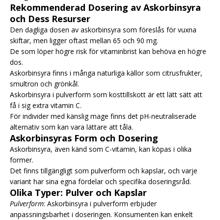
Rekommenderad Dosering av Askorbinsyra
och Dess Resurser
Den dagliga dosen av askorbinsyra som föreslås för vuxna
skiftar, men ligger oftast mellan 65 och 90 mg.
De som löper högre risk för vitaminbrist kan behöva en högre
dos.
Askorbinsyra finns i många naturliga källor som citrusfrukter,
smultron och grönkål.
Askorbinsyra i pulverform som kosttillskott är ett lätt sätt att
få i sig extra vitamin C.
För individer med känslig mage finns det pH-neutraliserade
alternativ som kan vara lättare att tåla.
Askorbinsyras Form och Dosering
Askorbinsyra, även känd som C-vitamin, kan köpas i olika
former.
Det finns tillgängligt som pulverform och kapslar, och varje
variant har sina egna fördelar och specifika doseringsråd.
Olika Typer: Pulver och Kapslar
Pulverform
: Askorbinsyra i pulverform erbjuder
anpassningsbarhet i doseringen. Konsumenten kan enkelt