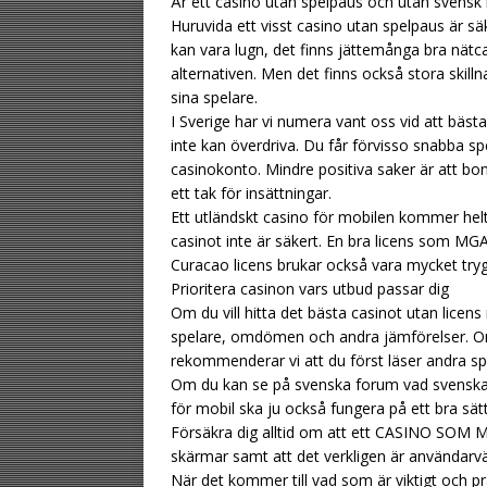
Är ett casino utan spelpaus och utan svensk 
Huruvida ett visst casino utan spelpaus är säk
kan vara lugn, det finns jättemånga bra nät
alternativen. Men det finns också stora skill
sina spelare.
I Sverige har vi numera vant oss vid att bäs
inte kan överdriva. Du får förvisso snabba sp
casinokonto. Mindre positiva saker är att bo
ett tak för insättningar.
Ett utländskt casino för mobilen kommer hel
casinot inte är säkert. En bra licens som MG
Curacao licens brukar också vara mycket tryg
Prioritera casinon vars utbud passar dig
Om du vill hitta det bästa casinot utan licen
spelare, omdömen och andra jämförelser. Om 
rekommenderar vi att du först läser andra 
Om du kan se på svenska forum vad svenskar 
för mobil ska ju också fungera på ett bra sät
Försäkra dig alltid om att ett CASINO SOM 
skärmar samt att det verkligen är användarvä
När det kommer till vad som är viktigt och 