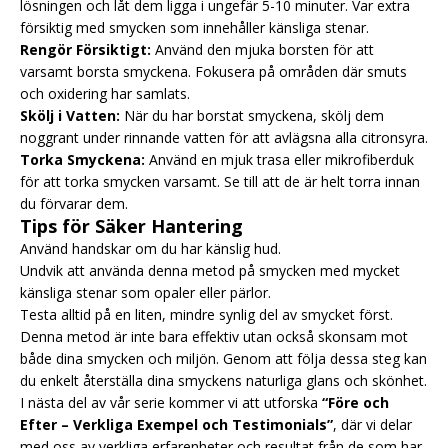
lösningen och låt dem ligga i ungefär 5-10 minuter. Var extra
försiktig med smycken som innehåller känsliga stenar.
Rengör Försiktigt:
Använd den mjuka borsten för att
varsamt borsta smyckena. Fokusera på områden där smuts
och oxidering har samlats.
Skölj i Vatten:
När du har borstat smyckena, skölj dem
noggrant under rinnande vatten för att avlägsna alla citronsyra.
Torka Smyckena:
Använd en mjuk trasa eller mikrofiberduk
för att torka smycken varsamt. Se till att de är helt torra innan
du förvarar dem.
Tips för Säker Hantering
Använd handskar om du har känslig hud.
Undvik att använda denna metod på smycken med mycket
känsliga stenar som opaler eller pärlor.
Testa alltid på en liten, mindre synlig del av smycket först.
Denna metod är inte bara effektiv utan också skonsam mot
både dina smycken och miljön. Genom att följa dessa steg kan
du enkelt återställa dina smyckens naturliga glans och skönhet.
I nästa del av vår serie kommer vi att utforska
“Före och
Efter – Verkliga Exempel och Testimonials”
, där vi delar
med oss av verkliga erfarenheter och resultat från de som har