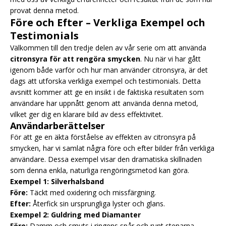
provat denna metod.
Före och Efter – Verkliga Exempel och
Testimonials
Välkommen till den tredje delen av vår serie om att använda
citronsyra för att rengöra smycken
. Nu när vi har gått
igenom både varför och hur man använder citronsyra, är det
dags att utforska verkliga exempel och testimonials. Detta
avsnitt kommer att ge en insikt i de faktiska resultaten som
användare har uppnått genom att använda denna metod,
vilket ger dig en klarare bild av dess effektivitet.
Användarberättelser
För att ge en äkta förståelse av effekten av citronsyra på
smycken, har vi samlat några före och efter bilder från verkliga
användare. Dessa exempel visar den dramatiska skillnaden
som denna enkla, naturliga rengöringsmetod kan göra.
Exempel 1: Silverhalsband
Före:
Täckt med oxidering och missfärgning.
Efter:
Återfick sin ursprungliga lyster och glans.
Exempel 2: Guldring med Diamanter
Före:
Damm och smuts i ringens spår och runt stenarna.