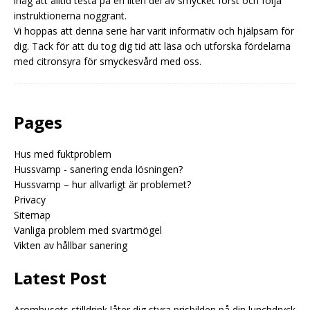
ihåg att alltid testa på en liten del av smycket först och följa
instruktionerna noggrant.
Vi hoppas att denna serie har varit informativ och hjälpsam för
dig. Tack för att du tog dig tid att läsa och utforska fördelarna
med citronsyra för smyckesvård med oss.
Pages
Hus med fuktproblem
Hussvamp - sanering enda lösningen?
Hussvamp – hur allvarligt är problemet?
Privacy
Sitemap
Vanliga problem med svartmögel
Vikten av hållbar sanering
Latest Post
Aromhusets stilldrink låter dig styra prisbilden på din lunchdryck