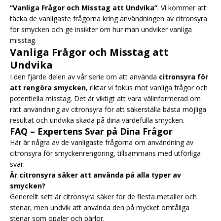
“Vanliga Frågor och Misstag att Undvika”
. Vi kommer att
täcka de vanligaste frågorna kring användningen av citronsyra
för smycken och ge insikter om hur man undviker vanliga
misstag.
Vanliga Frågor och Misstag att
Undvika
I den fjärde delen av vår serie om att använda
citronsyra för
att rengöra smycken
, riktar vi fokus mot vanliga frågor och
potentiella misstag. Det är viktigt att vara välinformerad om
rätt användning av citronsyra för att säkerställa bästa möjliga
resultat och undvika skada på dina värdefulla smycken.
FAQ – Expertens Svar på Dina Frågor
Här är några av de vanligaste frågorna om användning av
citronsyra för smyckenrengöring, tillsammans med utförliga
svar:
Är citronsyra säker att använda på alla typer av
smycken?
Generellt sett är citronsyra säker för de flesta metaller och
stenar, men undvik att använda den på mycket ömtåliga
stenar som opaler och pärlor.