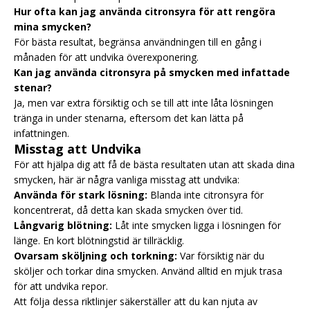
Hur ofta kan jag använda citronsyra för att rengöra
mina smycken?
För bästa resultat, begränsa användningen till en gång i
månaden för att undvika överexponering.
Kan jag använda citronsyra på smycken med infattade
stenar?
Ja, men var extra försiktig och se till att inte låta lösningen
tränga in under stenarna, eftersom det kan lätta på
infattningen.
Misstag att Undvika
För att hjälpa dig att få de bästa resultaten utan att skada dina
smycken, här är några vanliga misstag att undvika:
Använda för stark lösning:
Blanda inte citronsyra för
koncentrerat, då detta kan skada smycken över tid.
Långvarig blötning:
Låt inte smycken ligga i lösningen för
länge. En kort blötningstid är tillräcklig.
Ovarsam sköljning och torkning:
Var försiktig när du
sköljer och torkar dina smycken. Använd alltid en mjuk trasa
för att undvika repor.
Att följa dessa riktlinjer säkerställer att du kan njuta av