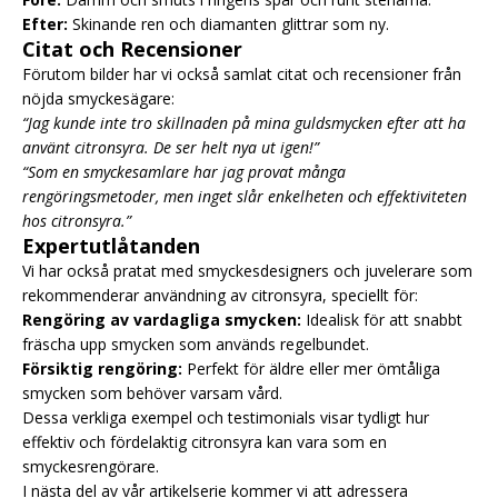
Efter:
Skinande ren och diamanten glittrar som ny.
Citat och Recensioner
Förutom bilder har vi också samlat citat och recensioner från
nöjda smyckesägare:
“Jag kunde inte tro skillnaden på mina guldsmycken efter att ha
använt citronsyra. De ser helt nya ut igen!”
“Som en smyckesamlare har jag provat många
rengöringsmetoder, men inget slår enkelheten och effektiviteten
hos citronsyra.”
Expertutlåtanden
Vi har också pratat med smyckesdesigners och juvelerare som
rekommenderar användning av citronsyra, speciellt för:
Rengöring av vardagliga smycken:
Idealisk för att snabbt
fräscha upp smycken som används regelbundet.
Försiktig rengöring:
Perfekt för äldre eller mer ömtåliga
smycken som behöver varsam vård.
Dessa verkliga exempel och testimonials visar tydligt hur
effektiv och fördelaktig citronsyra kan vara som en
smyckesrengörare.
I nästa del av vår artikelserie kommer vi att adressera