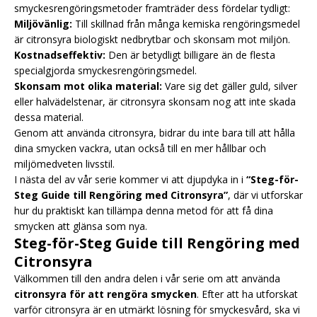
smyckesrengöringsmetoder framträder dess fördelar tydligt:
Miljövänlig:
Till skillnad från många kemiska rengöringsmedel
är citronsyra biologiskt nedbrytbar och skonsam mot miljön.
Kostnadseffektiv:
Den är betydligt billigare än de flesta
specialgjorda smyckesrengöringsmedel.
Skonsam mot olika material:
Vare sig det gäller guld, silver
eller halvädelstenar, är citronsyra skonsam nog att inte skada
dessa material.
Genom att använda citronsyra, bidrar du inte bara till att hålla
dina smycken vackra, utan också till en mer hållbar och
miljömedveten livsstil.
I nästa del av vår serie kommer vi att djupdyka in i
“Steg-för-
Steg Guide till Rengöring med Citronsyra”
, där vi utforskar
hur du praktiskt kan tillämpa denna metod för att få dina
smycken att glänsa som nya.
Steg-för-Steg Guide till Rengöring med
Citronsyra
Välkommen till den andra delen i vår serie om att använda
citronsyra för att rengöra smycken
. Efter att ha utforskat
varför citronsyra är en utmärkt lösning för smyckesvård, ska vi