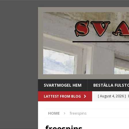
SVARTMOGEL HEM
BESTÄLLA FULST
[ August 4, 2026 ]
LATTEST FROM BLOG
stilldrink
UNCAT
HOME
freespins
[ August 3, 2026 ]
dryckesbuffén
U
freespins