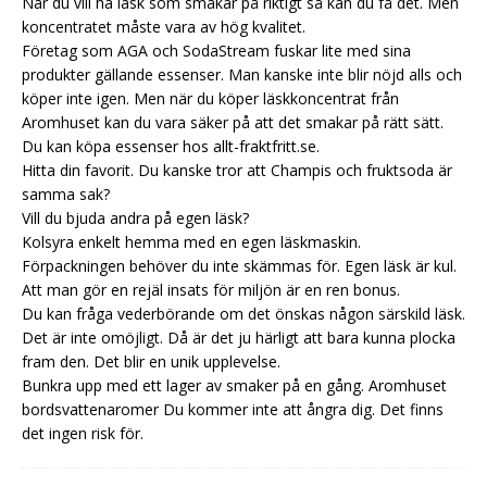
När du vill ha läsk som smakar på riktigt så kan du få det. Men
koncentratet måste vara av hög kvalitet.
Företag som AGA och SodaStream fuskar lite med sina
produkter gällande essenser. Man kanske inte blir nöjd alls och
köper inte igen. Men när du köper läskkoncentrat från
Aromhuset kan du vara säker på att det smakar på rätt sätt.
Du kan köpa essenser hos allt-fraktfritt.se.
Hitta din favorit. Du kanske tror att Champis och fruktsoda är
samma sak?
Vill du bjuda andra på egen läsk?
Kolsyra enkelt hemma med en egen läskmaskin.
Förpackningen behöver du inte skämmas för. Egen läsk är kul.
Att man gör en rejäl insats för miljön är en ren bonus.
Du kan fråga vederbörande om det önskas någon särskild läsk.
Det är inte omöjligt. Då är det ju härligt att bara kunna plocka
fram den. Det blir en unik upplevelse.
Bunkra upp med ett lager av smaker på en gång.
Aromhuset
bordsvattenaromer
Du kommer inte att ångra dig. Det finns
det ingen risk för.