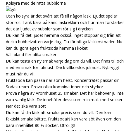
Kolsyra med de rätta bubblorna
Utan kolsyra är det svårt att få till någon läsk. Ljudet spelar
stor roll. Tänk bara på känd läskreklam och hur man förstärker
det där ljudet av bubblor som rör sig i drycken.
Du kan få det ljudet hemma också. Inget stoppar dig från att
dricka bubbelvatten varje dag. Du får billiga läskkostnader. Nu
kan du göra egen fruktsoda hemma i köket.
Välj bland fler olika smaker
Du kan testa en ny smak varje dag om du vill. Det finns till och
med en smak för julmust. Drick villkorslös julmust. Nybryggt
must när du vill.
Fruktsoda kan passa när som helst. Koncentratet passar din
Sodastream. Prova olika kombinationer och styrkor.
Prova några av Aromhuset 25 smaker. Det här behöver ju inte
vara vanlig läsk. De innehåller dessutom minimalt med socker.
När det ska vara sött
Du kan få din läsk att smaka precis som du vill. Den kan
faktiskt smaka bättre. FruktsodaN kan vara söt även om den
bara innehållet 80 % socker. Otroligt!