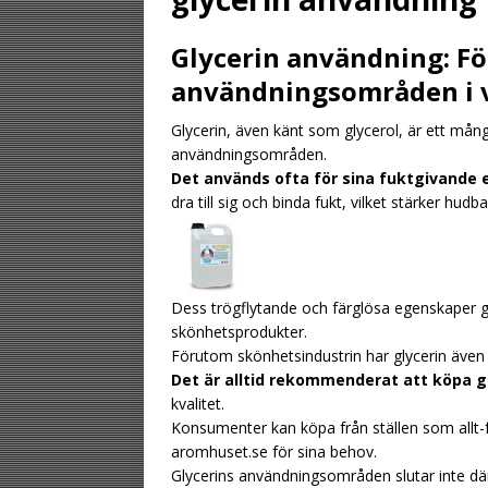
[ August 1, 2026 ]
Glycerin användning: Fö
UNCATEGORIZED
användningsområden i 
[ August 6, 2026 ]
Glycerin, även känt som glycerol, är ett m
UNCATEGORIZ
användningsområden.
[ August 4, 2026 ]
Det används ofta för sina fuktgivande
dra till sig och binda fukt, vilket stärker hu
stilldrink
UNCAT
Dess trögflytande och färglösa egenskaper gö
skönhetsprodukter.
Förutom skönhetsindustrin har glycerin även 
Det är alltid rekommenderat att köpa g
kvalitet.
Konsumenter kan köpa från ställen som allt-f
aromhuset.se för sina behov.
Glycerins användningsområden slutar inte dä