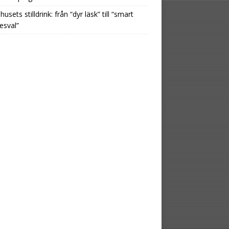
usets stilldrink: från “dyr läsk” till “smart
esval”