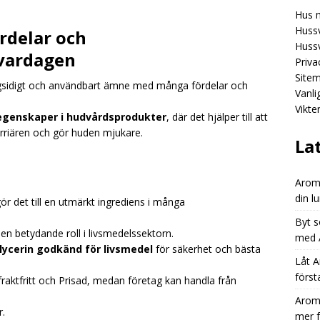
Hus 
Aromhusets stilldrink: från “dyr läsk” till “smart dryckesval”
Hussv
rdelar och
Hussv
vardagen
Priva
Aromhusets stilldrink låter dig styra prisbilden på din lunchdryck
Site
ångsidigt och användbart ämne med många fördelar och
ED
Vanl
Vikte
Byt sortiment: från burkläskvägg till stilren tapp med Aromhusets
 egenskaper i hudvårdsprodukter
, där det hjälper till att
dbarriären och gör huden mjukare.
EGORIZED
La
Aromh
din l
r det till en utmärkt ingrediens i många
Byt s
en betydande roll i livsmedelssektorn.
med A
lycerin godkänd för livsmedel
för säkerhet och bästa
Låt A
först
raktfritt och Prisad, medan företag kan handla från
Aromh
r.
mer 