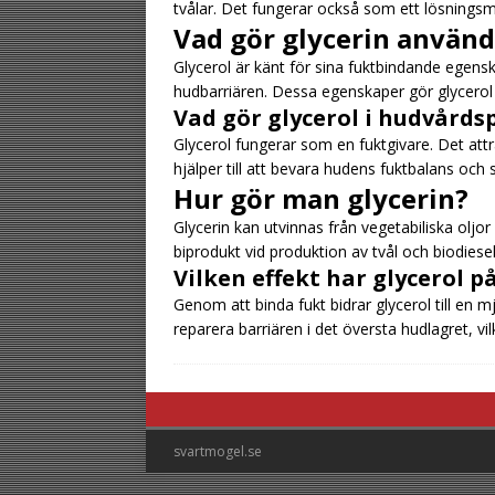
tvålar. Det fungerar också som ett lösningsme
Vad gör glycerin använd
Glycerol är känt för sina fuktbindande egensk
hudbarriären. Dessa egenskaper gör glycerol t
Vad gör glycerol i hudvård
Glycerol fungerar som en fuktgivare. Det attra
hjälper till att bevara hudens fuktbalans och
Hur gör man glycerin?
Glycerin kan utvinnas från vegetabiliska oljo
biprodukt vid produktion av tvål och biodiesel
Vilken effekt har glycerol 
Genom att binda fukt bidrar glycerol till en m
reparera barriären i det översta hudlagret, vi
svartmogel.se