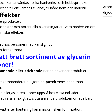
r, och kan användas i olika hantverks- och hobbyprojekt.
Aromh
rin till ett värdefullt verktyg i både hem och industri.
dryck
ffekter
elsprodukter.
saspekter och potentiella biverkningar att vara medveten om,
emiska effekter.
kilt hos personer med känslig hud.
an förekomma.
ett brett sortiment av glycerin
oner!
ännande eller stickande
när de använder produkter
et rekommenderat att göra en
patch test
innan man
e.
n allergiska reaktioner uppstå hos vissa individer.
t vara lämpligt att sluta använda produkten omedelbart
t efter hantering kan minska risken för irritation.