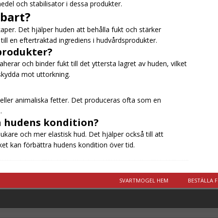
del och stabilisator i dessa produkter.
bart?
aper. Det hjälper huden att behålla fukt och stärker
ill en eftertraktad ingrediens i hudvårdsprodukter.
sprodukter?
herar och binder fukt till det yttersta lagret av huden, vilket
 skydda mot uttorkning.
r eller animaliska fetter. Det produceras ofta som en
.
på hudens kondition?
jukare och mer elastisk hud. Det hjälper också till att
lket kan förbättra hudens kondition över tid.
SVARTMOGEL HEM
BESTÄLLA 