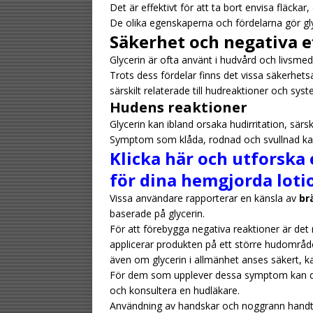
Det är effektivt för att ta bort envisa fläcka
De olika egenskaperna och fördelarna gör glyce
Säkerhet och negativa e
Glycerin är ofta använt i hudvård och livsmed
Trots dess fördelar finns det vissa säkerhet
särskilt relaterade till hudreaktioner och syst
Hudens reaktioner
Glycerin kan ibland orsaka hudirritation, särs
Symptom som klåda, rodnad och svullnad k
Klicka här och utforska 
för dina hemgjorda loti
Vissa användare rapporterar en känsla av
br
baserade på glycerin.
För att förebygga negativa reaktioner är d
applicerar produkten på ett större hudområd
även om glycerin i allmänhet anses säkert, ka
För dem som upplever dessa symptom kan de
och konsultera en hudläkare.
Användning av handskar och noggrann handtvät