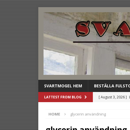
SVARTMOGEL HEM
BESTÄLLA FULST
[ August 3, 2026 ]
LATTEST FROM BLOG
dryckesbuffén
U
HOME
glycerin användning
[ August 2, 2026 ]
gästen
UNCATE
glycerin användning