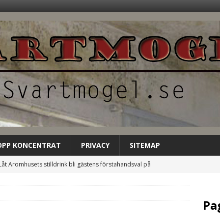
OPP KONCENTRAT
PRIVACY
SITEMAP
Låt Aromhusets stilldrink bli gästens förstahandsval på
NCATEGORIZED
Aromhusets stilldrink: mindre spring efter flaskor, mer fokus på
Pa
GORIZED