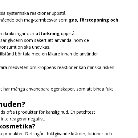
issa systemiska reaktioner uppstå.
lamående och mag-tarmbesvär som
gas, förstoppning och
som kräkningar och
uttorkning
uppstå.
sar glycerin som säkert att använda inom de
onsumtion ska undvikas.
illstånd bör tala med en läkare innan de använder
 vara medveten om kroppens reaktioner kan minska risken
Det har många användbara egenskaper, som att binda fukt
 huden?
ds ofta i produkter för känslig hud. En patchtest
inte reagerar negativt.
 kosmetika?
 produkter. Det ingår i fuktgivande krämer, lotioner och