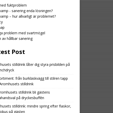
med fuktproblem
amp - sanering enda lösningen?
amp – hur allvarligt är problemet?
cy
map
iga problem med svartmögel
n av hållbar sanering
test Post
usets stilldrink låter dig styra prisbilden på
unchdryck
ortiment: från burkläskvägg till stilren tapp
romhusets stilldrink
romhusets stilldrink bli gästens
ahandsval på dryckesbuffén
usets stilldrink: mindre spring efter flaskor,
fokus på gästen