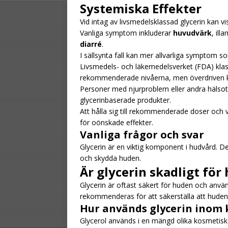
Systemiska Effekter
Vid intag av livsmedelsklassad glycerin kan v
Vanliga symptom inkluderar
huvudvärk
, il
diarré
.
I sällsynta fall kan mer allvarliga symptom 
Livsmedels- och läkemedelsverket (FDA) klas
rekommenderade nivåerna, men överdriven k
Personer med njurproblem eller andra hälsot
glycerinbaserade produkter.
Att hålla sig till rekommenderade doser och
för oönskade effekter.
Vanliga frågor och svar
Glycerin är en viktig komponent i hudvård. 
och skydda huden.
Är glycerin skadligt för
Glycerin är oftast säkert för huden och använ
rekommenderas för att säkerställa att huden 
Hur används glycerin inom
Glycerol används i en mängd olika kosmetiska