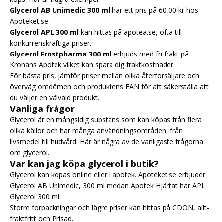
Glycerol AB Unimedic 300 ml
har ett pris på 60,00 kr hos
Apoteket.se.
Glycerol APL 300 ml
kan hittas på apotea.se, ofta till
konkurrenskraftiga priser.
Glycerol Frostpharma 300 ml
erbjuds med fri frakt på
Kronans Apotek vilket kan spara dig fraktkostnader.
För bästa pris, jämför priser mellan olika återförsäljare och
överväg omdömen och produktens EAN för att säkerställa att
du väljer en välvald produkt.
Vanliga frågor
Glycerol är en mångsidig substans som kan köpas från flera
olika källor och har många användningsområden, från
livsmedel till hudvård. Här är några av de vanligaste frågorna
om glycerol.
Var kan jag köpa glycerol i butik?
Glycerol kan köpas online eller i apotek. Apoteket.se erbjuder
Glycerol AB Unimedic, 300 ml medan Apotek Hjärtat har APL
Glycerol 300 ml.
Större förpackningar och lägre priser kan hittas på CDON, allt-
fraktfritt och Prisad.