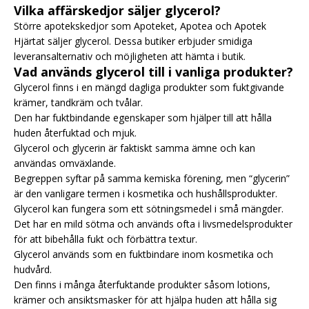
Vilka affärskedjor säljer glycerol?
Större apotekskedjor som Apoteket, Apotea och Apotek
Hjärtat säljer glycerol. Dessa butiker erbjuder smidiga
leveransalternativ och möjligheten att hämta i butik.
Vad används glycerol till i vanliga produkter?
Glycerol finns i en mängd dagliga produkter som fuktgivande
krämer, tandkräm och tvålar.
Den har fuktbindande egenskaper som hjälper till att hålla
huden återfuktad och mjuk.
Glycerol och glycerin är faktiskt samma ämne och kan
användas omväxlande.
Begreppen syftar på samma kemiska förening, men “glycerin”
är den vanligare termen i kosmetika och hushållsprodukter.
Glycerol kan fungera som ett sötningsmedel i små mängder.
Det har en mild sötma och används ofta i livsmedelsprodukter
för att bibehålla fukt och förbättra textur.
Glycerol används som en fuktbindare inom kosmetika och
hudvård.
Den finns i många återfuktande produkter såsom lotions,
krämer och ansiktsmasker för att hjälpa huden att hålla sig