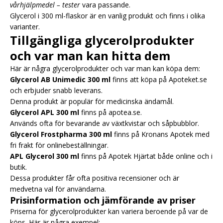
vårhjälpmedel – tester
vara passande.
Glycerol i 300 ml-flaskor är en vanlig produkt och finns i olika
varianter.
Tillgängliga glycerolprodukter
och var man kan hitta dem
Här är några glycerolprodukter och var man kan köpa dem:
Glycerol AB Unimedic 300 ml
finns att köpa på Apoteket.se
och erbjuder snabb leverans.
Denna produkt är populär för medicinska ändamål.
Glycerol APL 300 ml
finns på apotea.se.
Används ofta för bevarande av växtkvistar och såpbubblor.
Glycerol Frostpharma 300 ml
finns på Kronans Apotek med
fri frakt för onlinebeställningar.
APL Glycerol 300 ml
finns på Apotek Hjärtat både online och i
butik.
Dessa produkter får ofta positiva recensioner och är
medvetna val för användarna.
Prisinformation och jämförande av priser
Priserna för glycerolprodukter kan variera beroende på var de
köps. Här är några exempel: