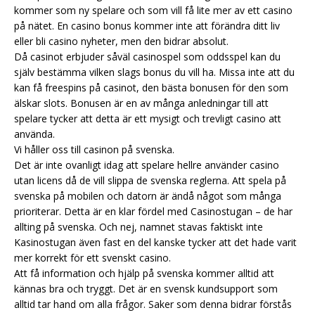
kommer som ny spelare och som vill få lite mer av ett casino
på nätet. En casino bonus kommer inte att förändra ditt liv
eller bli casino nyheter, men den bidrar absolut.
Då casinot erbjuder såväl casinospel som oddsspel kan du
själv bestämma vilken slags bonus du vill ha. Missa inte att du
kan få freespins på casinot, den bästa bonusen för den som
älskar slots. Bonusen är en av många anledningar till att
spelare tycker att detta är ett mysigt och trevligt casino att
använda.
Vi håller oss till casinon på svenska.
Det är inte ovanligt idag att spelare hellre använder casino
utan licens då de vill slippa de svenska reglerna. Att spela på
svenska på mobilen och datorn är ändå något som många
prioriterar. Detta är en klar fördel med Casinostugan – de har
allting på svenska. Och nej, namnet stavas faktiskt inte
Kasinostugan även fast en del kanske tycker att det hade varit
mer korrekt för ett svenskt casino.
Att få information och hjälp på svenska kommer alltid att
kännas bra och tryggt. Det är en svensk kundsupport som
alltid tar hand om alla frågor. Saker som denna bidrar förstås