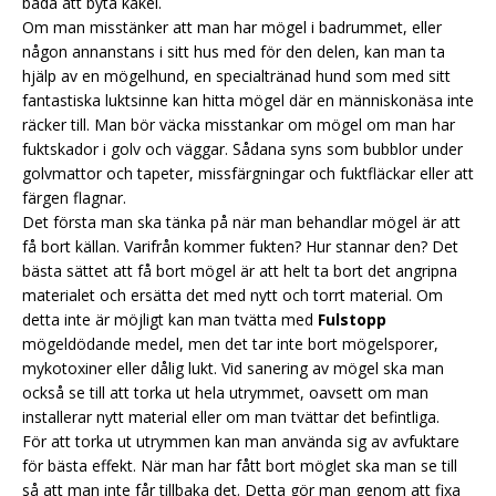
bada att byta kakel.
Om man misstänker att man har mögel i badrummet, eller
någon annanstans i sitt hus med för den delen, kan man ta
hjälp av en mögelhund, en specialtränad hund som med sitt
fantastiska luktsinne kan hitta mögel där en människonäsa inte
räcker till. Man bör väcka misstankar om mögel om man har
fuktskador i golv och väggar. Sådana syns som bubblor under
golvmattor och tapeter, missfärgningar och fuktfläckar eller att
färgen flagnar.
Det första man ska tänka på när man behandlar mögel är att
få bort källan. Varifrån kommer fukten? Hur stannar den? Det
bästa sättet att få bort mögel är att helt ta bort det angripna
materialet och ersätta det med nytt och torrt material. Om
detta inte är möjligt kan man tvätta med
Fulstopp
mögeldödande medel, men det tar inte bort mögelsporer,
mykotoxiner eller dålig lukt. Vid sanering av mögel ska man
också se till att torka ut hela utrymmet, oavsett om man
installerar nytt material eller om man tvättar det befintliga.
För att torka ut utrymmen kan man använda sig av avfuktare
för bästa effekt. När man har fått bort möglet ska man se till
så att man inte får tillbaka det. Detta gör man genom att fixa