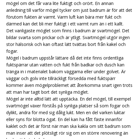
mögel om det får vara lite fuktigt och orört. En annan
anledning till varför mögel tycker om just badrum är för att det
förutom fukten är varmt. Varm luft kan bära mer fukt och
därmed kan det bli mer fuktigt i ett varmt rum än i ett kallt.
Det vanligaste möglet som finns i badrum är svartmögel. Det
bildar svarta som prickar och är ytligt. Svartmögel utgör ingen
stor hälsorisk och kan oftast lätt tvättas bort från kakel och
fogar.
Mögel i badrum uppstår lättare då det inte finns ordentliga
fuktspärrar utan vatten och fukt från badkar och dusch kan
tränga in i materialet bakom väggarna eller under golvet. Är
väggar och golv inte tillräckligt försedda med fuktspärr
kommer även mögelproblemet att återkomma snart igen trots
att man har tagit bort det synliga möglet.
Mögel är inte alltid lätt att upptäcka. En del mögel, till exempel
svartmögel växer förstås på synliga platser så som fogar och
dylikt, andra för med sig dålig lukt. Men en del varken luktar
eller syns för blotta ögat. En del kan ha fått fäste innanför
kaklet och det är först när man ska kakla om sitt badrum som
man inser att det plötsligt rör sig om en större renovering än