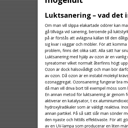
[ August 2, 2026 ]
Luktsanering – vad det 
gästen
UNCATE
Om man vill slippa elakartade odörer kan man
[ August 1, 2026 ]
gå tillväga vid sanering, beroende på luktsty
UNCATEGORIZED
på är förstås att avlägsna källan till den då
sig kvar i väggar och möbler. För att komma t
[ August 6, 2026 ]
problem, finns det olika sätt. Alla sätt har si
UNCATEGORIZ
Luktsanering med hjälp av ozon är en vanlig 
syreatomer vilket normalt återfinns högt upp 
Ozon är dock hälsovådligt och man bör därfö
av ozon. Då ozon är en instabil molekyl krävs 
ozonaggregat. Ozonsanering fungerar bra mot
då man vill driva bort till exempel möss som 
En annan metod för luktsanering är genom f
aktiverar en katalysator, t ex aluminiumdioxid
hydroxylradikaler som är väldigt reaktiva. I
annan partikel. På så sätt slår man sönder 
den nyaste och hittills effektivaste. För att
av en UV-lampa som producerar en liten mäng