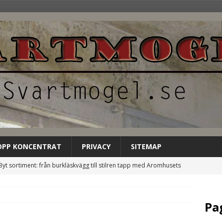
OPP KONCENTRAT
PRIVACY
SITEMAP
Byt sortiment: från burkläskvägg till stilren tapp med Aromhusets
EGORIZED
Låt Aromhusets stilldrink bli gästens förstahandsval på
Pa
NCATEGORIZED