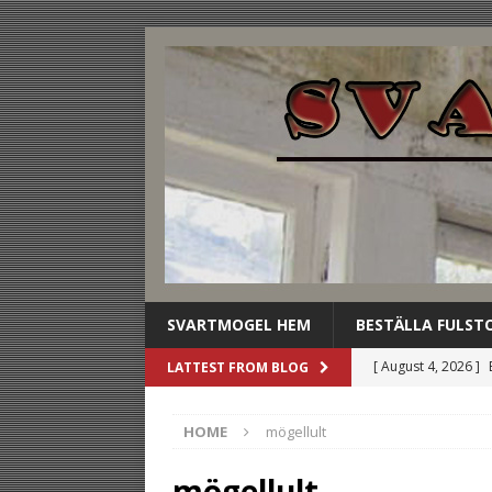
SVARTMOGEL HEM
BESTÄLLA FULST
[ August 4, 2026 ]
LATTEST FROM BLOG
stilldrink
UNCAT
HOME
mögellult
[ August 3, 2026 ]
dryckesbuffén
U
mögellult