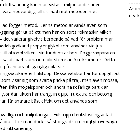
luftsanering kan man vistas i miljön under tiden
Aromh
kan vara nödvändigt, till skillnad mot metoden med
dryck
å kallad fogger-metod. Denna metod används även som
gning går ut på att man har en sorts rökmaskin vilken
– det varierar givetvis beroende på vad för problem man
ivsmedelsgodkänd propylenglykol som används vid just
ill alkohol vilken i sin tur dunstar bort. Foggerapparaten
n så att partiklarna inte blir större än 5 mikrometer. Detta
n på annars otillgängliga platser.
ingsvätska eller Fulstopp. Dessa vätskor har för uppgift att
som visar sig som svarta pricka på trä), men även mossa,
uften från mögelsporer och andra hälsofarliga partiklar.
tor där lukten har trängt in djupt, i t ex trä och betong.
an får snarare bäst effekt om det används som
ådliga och miljöfarliga – Fulstopp i brukslösning är lätt
 så bra – bör man dock i så stor grad som möjligt överväga
ed luktsanering.