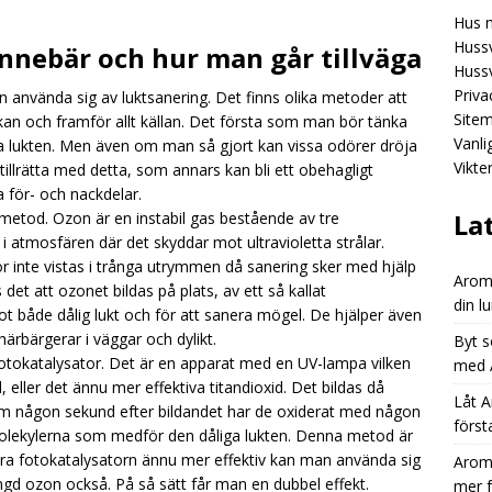
Hus 
Aromhusets stilldrink: mindre spring efter flaskor, mer fokus på
Hussv
innebär och hur man går tillväga
GORIZED
Hussv
Priva
 använda sig av luktsanering. Det finns olika metoder att
Aromhusets stilldrink: från “dyr läsk” till “smart dryckesval”
Site
rkan och framför allt källan. Det första som man bör tänka
Vanl
liga lukten. Men även om man så gjort kan vissa odörer dröja
Vikte
illrätta med detta, som annars kan bli ett obehagligt
Aromhusets stilldrink låter dig styra prisbilden på din lunchdryck
na för- och nackdelar.
ED
La
metod. Ozon är en instabil gas bestående av tre
i atmosfären där det skyddar mot ultravioletta strålar.
r inte vistas i trånga utrymmen då sanering sker med hjälp
Aromh
det att ozonet bildas på plats, av ett så kallat
din l
 både dålig lukt och för att sanera mögel. De hjälper även
härbärgerar i väggar och dylikt.
Byt s
otokatalysator. Det är en apparat med en UV-lampa vilken
med A
, eller det ännu mer effektiva titandioxid. Det bildas då
Låt A
nom någon sekund efter bildandet har de oxiderat med någon
först
molekylerna som medför den dåliga lukten. Denna metod är
 göra fotokatalysatorn ännu mer effektiv kan man använda sig
Aromh
d ozon också. På så sätt får man en dubbel effekt.
mer 