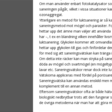
Om man använder enbart fotokatalysator som 
saneringen pågår, vilket i vissa situationer 
ozonaggregat.
Ytterligare en metod för luktsanering är s
saneringsmetod mot mögel och parasiter. Fog
hettar upp det ämne man väljer att använda 
har –, t ex en blandning vilken innehåller l
luktsanering. Glykolen kommer att omvandlas t
hettar upp glykolen till gas och finfördelar de
för med sig att saneringsvätskan kan tränga i
Om detta inte räcker kan man stryka på saner
döda av mögel och svartmögel (en mögeltyp 
lavar etc. Saneringsvätskor renar dock inte l
Vätskorna appliceras med fördel på porösare y
Saneringsvätska kan användas enskild men m
komplement till en annan metod.
Eftersom saneringsvätskor ofta är både hälsov
biologiskt nedbrytbar trots att den fungerar
de övriga metoderna när man har att göra m