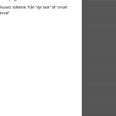
usets stilldrink: från “dyr läsk” till “smart
esval”