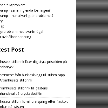
med fuktproblem
amp - sanering enda lösningen?
amp – hur allvarligt är problemet?
cy
map
iga problem med svartmögel
n av hållbar sanering
test Post
usets stilldrink låter dig styra prisbilden på
unchdryck
ortiment: från burkläskvägg till stilren tapp
romhusets stilldrink
romhusets stilldrink bli gästens
ahandsval på dryckesbuffén
usets stilldrink: mindre spring efter flaskor,
fokus på gästen