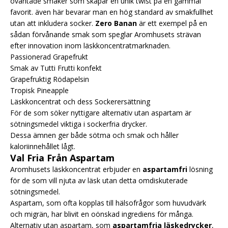
oväntade smaker som skapar en unik twist på en gammal
favorit. även här bevarar man en hög standard av smakfullhet
utan att inkludera socker.
Zero Banan
är ett exempel på en
sådan förvånande smak som speglar Aromhusets strävan
efter innovation inom läskkoncentratmarknaden.
Passionerad Grapefrukt
Smak av Tutti Frutti konfekt
Grapefruktig Rödapelsin
Tropisk Pineapple
Läskkoncentrat och dess Sockerersättning
För de som söker nyttigare alternativ utan aspartam är
sötningsmedel viktiga i sockerfria drycker.
Dessa ämnen ger både sötma och smak och håller
kaloriinnehållet lågt.
Val Fria Från Aspartam
Aromhusets läskkoncentrat erbjuder en
aspartamfri
lösning
för de som vill njuta av läsk utan detta omdiskuterade
sötningsmedel.
Aspartam, som ofta kopplas till hälsofrågor som huvudvärk
och migrän, har blivit en oönskad ingrediens för många.
Alternativ utan aspartam, som
aspartamfria läskedrycker
,