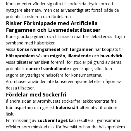
Konsumenter vänder sig ofta till sockerfria dryck som ett
nyttigare alternativ, men det är väsentligt att förstå både de
potentiella riskerna och fördelarna.
Risker Förknippade med Artificiella
Färgämnen och Livsmedelstillsatser
Konstgjorda pigment och tillsatser i mat har debatterats flitigt i
samband med hälsorisker.
Vissa
konserveringsmedel
och
färgämnen
har kopplats till
hälsoproblem
såsom
migrän
,
illamående
och
huvudvärk
.
Vissa tillsatser har blivit föremål för studier på grund av deras
potentiellt
cancerframkallande
egenskaper, vilket kan
utgöra en ytterligare hälsofara för konsumenterna.
Aromhuset använder inte konserveringsmedel eller någon av
dessa tillsatser.
Fördelar med Sockerfri
å andra sidan är Aromhusets sockerfria läskkoncentrat fria
från aspartam och ger ett
kalorisnålt
alternativ till ordinär
läsk.
En minskning av
sockerintaget
kan resultera i gynnsamma
effekter som minskad risk för övervikt och andra hälsoproblem