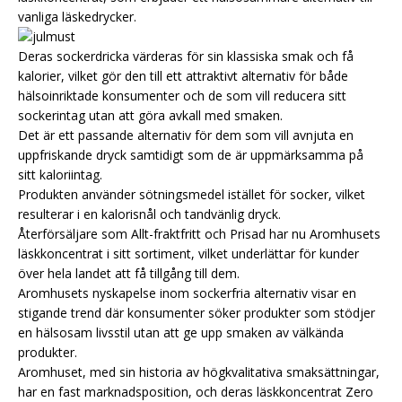
vanliga läskedrycker.
Deras sockerdricka värderas för sin klassiska smak och få
kalorier, vilket gör den till ett attraktivt alternativ för både
hälsoinriktade konsumenter och de som vill reducera sitt
sockerintag utan att göra avkall med smaken.
Det är ett passande alternativ för dem som vill avnjuta en
uppfriskande dryck samtidigt som de är uppmärksamma på
sitt kaloriintag.
Produkten använder sötningsmedel istället för socker, vilket
resulterar i en kalorisnål och tandvänlig dryck.
Återförsäljare som Allt-fraktfritt och Prisad har nu Aromhusets
läskkoncentrat i sitt sortiment, vilket underlättar för kunder
över hela landet att få tillgång till dem.
Aromhusets nyskapelse inom sockerfria alternativ visar en
stigande trend där konsumenter söker produkter som stödjer
en hälsosam livsstil utan att ge upp smaken av välkända
produkter.
Aromhuset, med sin historia av högkvalitativa smaksättningar,
har en fast marknadsposition, och deras läskkoncentrat Zero