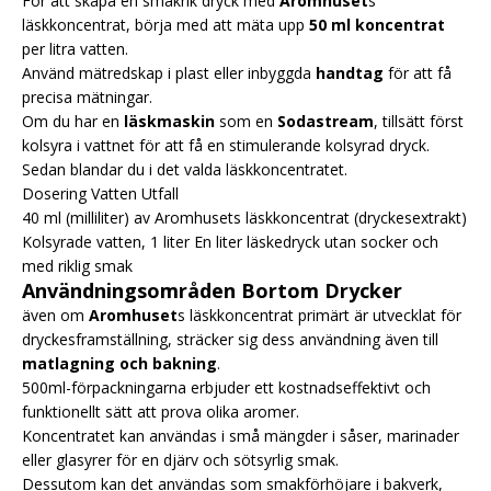
För att skapa en smakrik dryck med
Aromhuset
s
läskkoncentrat, börja med att mäta upp
50 ml koncentrat
per litra vatten.
Använd mätredskap i plast eller inbyggda
handtag
för att få
precisa mätningar.
Om du har en
läskmaskin
som en
Sodastream
, tillsätt först
kolsyra i vattnet för att få en stimulerande kolsyrad dryck.
Sedan blandar du i det valda läskkoncentratet.
Dosering Vatten Utfall
40 ml (milliliter) av Aromhusets läskkoncentrat (dryckesextrakt)
Kolsyrade vatten, 1 liter En liter läskedryck utan socker och
med riklig smak
Användningsområden Bortom Drycker
även om
Aromhuset
s läskkoncentrat primärt är utvecklat för
dryckesframställning, sträcker sig dess användning även till
matlagning och bakning
.
500ml-förpackningarna erbjuder ett kostnadseffektivt och
funktionellt sätt att prova olika aromer.
Koncentratet kan användas i små mängder i såser, marinader
eller glasyrer för en djärv och sötsyrlig smak.
Dessutom kan det användas som smakförhöjare i bakverk,