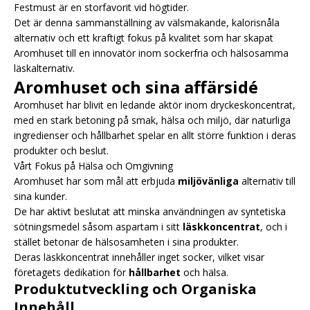
Festmust är en storfavorit vid högtider.
Det är denna sammanställning av välsmakande, kalorisnåla
alternativ och ett kraftigt fokus på kvalitet som har skapat
Aromhuset till en innovatör inom sockerfria och hälsosamma
läskalternativ.
Aromhuset och sina affärsidé
Aromhuset har blivit en ledande aktör inom dryckeskoncentrat,
med en stark betoning på smak, hälsa och miljö, där naturliga
ingredienser och hållbarhet spelar en allt större funktion i deras
produkter och beslut.
Vårt Fokus på Hälsa och Omgivning
Aromhuset har som mål att erbjuda
miljövänliga
alternativ till
sina kunder.
De har aktivt beslutat att minska användningen av syntetiska
sötningsmedel såsom aspartam i sitt
läskkoncentrat
, och i
stället betonar de hälsosamheten i sina produkter.
Deras läskkoncentrat innehåller inget socker, vilket visar
företagets dedikation för
hållbarhet
och hälsa.
Produktutveckling och Organiska
Innehåll