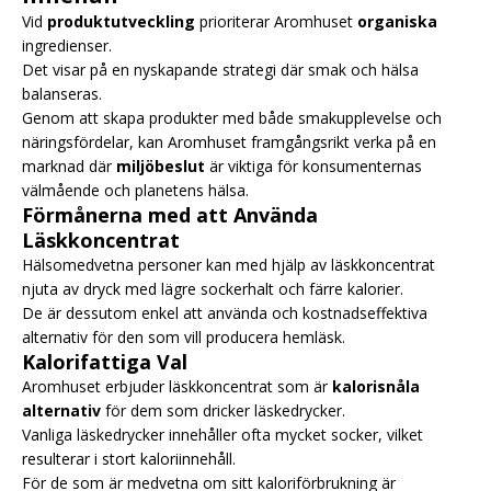
Vid
produktutveckling
prioriterar Aromhuset
organiska
ingredienser.
Det visar på en nyskapande strategi där smak och hälsa
balanseras.
Genom att skapa produkter med både smakupplevelse och
näringsfördelar, kan Aromhuset framgångsrikt verka på en
marknad där
miljöbeslut
är viktiga för konsumenternas
välmående och planetens hälsa.
Förmånerna med att Använda
Läskkoncentrat
Hälsomedvetna personer kan med hjälp av läskkoncentrat
njuta av dryck med lägre sockerhalt och färre kalorier.
De är dessutom enkel att använda och kostnadseffektiva
alternativ för den som vill producera hemläsk.
Kalorifattiga Val
Aromhuset erbjuder läskkoncentrat som är
kalorisnåla
alternativ
för dem som dricker läskedrycker.
Vanliga läskedrycker innehåller ofta mycket socker, vilket
resulterar i stort kaloriinnehåll.
För de som är medvetna om sitt kaloriförbrukning är