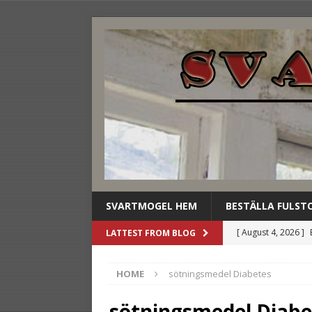
SVARTMOGEL HEM
BESTÄLLA FULST
[ August 4, 2026 ]
LATTEST FROM BLOG
stilldrink
UNCAT
HOME
sötningsmedel Diabetes
[ August 3, 2026 ]
dryckesbuffén
U
sötningsmedel Diabe