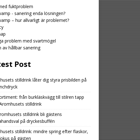
med fuktproblem
amp - sanering enda lösningen?
amp – hur allvarligt är problemet?
cy
map
iga problem med svartmögel
n av hållbar sanering
test Post
usets stilldrink låter dig styra prisbilden på
unchdryck
ortiment: från burkläskvägg till stilren tapp
romhusets stilldrink
romhusets stilldrink bli gästens
ahandsval på dryckesbuffén
usets stilldrink: mindre spring efter flaskor,
fokus på gästen