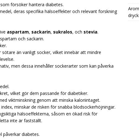
 som försöker hantera diabetes.
Aromh
edel, deras specifika hälsoeffekter och relevant forskning
dryck
sive
aspartam
,
sackarin
,
sukralos
, och
stevia
.
aspartam och sackarin.
ker.
ötare än vanligt socker, vilket innebär att mindre
evelse.
ativ, men dessa innehåller sockerarter som kan påverka
edel.
ret, vilket gör dem passande för diabetiker.
med viktminskning genom att minska kaloriintaget.
t index, minskar de risken för snabba blodsockerhöjningar.
ngsiktiga hälsoeffekterna, såsom en ökad risk för
ta inte är fastställt.
l påverkar diabetes.