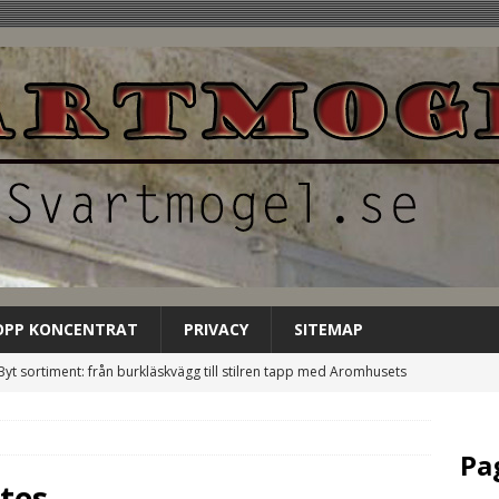
OPP KONCENTRAT
PRIVACY
SITEMAP
Byt sortiment: från burkläskvägg till stilren tapp med Aromhusets
EGORIZED
Låt Aromhusets stilldrink bli gästens förstahandsval på
Pa
NCATEGORIZED
tes