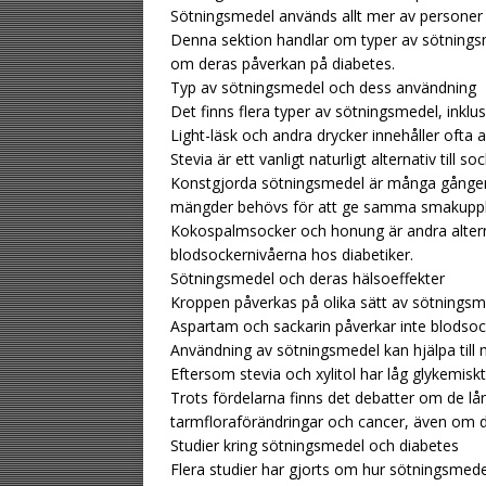
Sötningsmedel används allt mer av personer
Denna sektion handlar om typer av sötningsm
om deras påverkan på diabetes.
Typ av sötningsmedel och dess användning
Det finns flera typer av sötningsmedel, inklu
Light-läsk och andra drycker innehåller ofta 
Stevia är ett vanligt naturligt alternativ till soc
Konstgjorda sötningsmedel är många gånger s
mängder behövs för att ge samma smakuppl
Kokospalmsocker och honung är andra altern
blodsockernivåerna hos diabetiker.
Sötningsmedel och deras hälsoeffekter
Kroppen påverkas på olika sätt av sötningsm
Aspartam och sackarin påverkar inte blodsock
Användning av sötningsmedel kan hjälpa till 
Eftersom stevia och xylitol har låg glykemisk
Trots fördelarna finns det debatter om de lå
tarmfloraförändringar och cancer, även om det
Studier kring sötningsmedel och diabetes
Flera studier har gjorts om hur sötningsmede