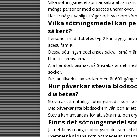
Vilka sötningsmedel som är säkra att använ
många personer med diabetes undrar över.
Här är några vanliga frågor och svar om sötn
Vilka sötningsmedel kan pe
säkert?
Personer med diabetes typ 2 kan tryggt anvä
acesulfam K.
Dessa sötningsmedel anses säkra i små mängd
blodsockernivåerna.
Alla har dock bismak, så Sukralos är det m
socker.
Det är tillverkat av socker men är 600 gånger
Hur påverkar stevia blodso
diabetes?
Stevia är ett naturligt sötningsmedel som k
Det påverkar inte blodsockernivån och är ett 
Stevia kan användas för att söta mat och dry
Finns det sötningsmedel so
Ja, det finns många sötningsmedel som inte 
Exempel på sådana sötningsmedel är asparta