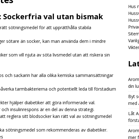
Hus 
Aromhusets stilldrink: mindre spring efter flaskor, mer fokus på
Hussv
 Sockerfria val utan bismak
GORIZED
Hussv
Priva
rätt sötningsmedel för att upprätthålla stabila
Aromhusets stilldrink: från “dyr läsk” till “smart dryckesval”
Site
Vanl
ger sötare än socker, kan man använda dem i mindre
Vikte
Aromhusets stilldrink låter dig styra prisbilden på din lunchdryck
tiker som vill njuta av söta livsmedel utan att riskera sin
ED
La
s och sackarin har alla olika kemiska sammansättningar
Aromh
din l
åverka tarmbakterierna och potentiellt leda till förstadium
Byt s
ekter hjälper diabetiker att göra informerade val.
med A
 och insulinrespons är en del av denna strategi.
Låt A
tt reglera sitt blodsocker kan rätt val av sötningsmedel
först
ilka sötningsmedel som rekommenderas av diabetiker.
Aromh
es
mer 