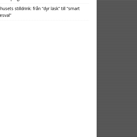
usets stilldrink: från “dyr läsk” till “smart
esval”