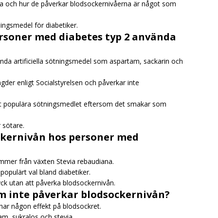
da och hur de påverkar blodsockernivåerna är något som
ingsmedel för diabetiker.
rsoner med diabetes typ 2 använda
nda artificiella sötningsmedel som aspartam, sackarin och
er enligt Socialstyrelsen och påverkar inte
est populära sötningsmedlet eftersom det smakar som
 sötare.
ckernivån hos personer med
ommer från växten Stevia rebaudiana.
populärt val bland diabetiker.
ck utan att påverka blodsockernivån.
m inte påverkar blodsockernivån?
har någon effekt på blodsockret.
m, sukralos och stevia.