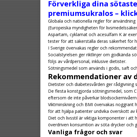
Förverkliga dina sötas
premiumsukralos – klick
Globala och nationella regler för användnin
(Europeiska myndigheten för livsmedelssäker
Aspartam, cyklamat och acesulfam K är ex
tester för att säkerställa deras säkerhet för h
I Sverige övervakas regler och rekommendati
Socialstyrelsen ger riktlinjer om godkända sö
följs av vårdpersonal, inklusive dietister.
Sötningsmedel som används i godis, saft oc
Rekommendationer av di
Dietister och diabetesvården ger rådgivning s
De flesta konstgjorda sötningsmedel, som C
eftersom de inte påverkar blodsockernivåern
Viktminskning och BMI övervakas noggrant 
för att hjälpa patienter undvika överskott a
Diet och livsstil är viktiga komponenter i att
överdriven konsumtion av söta drycker och go
Vanliga frågor och svar