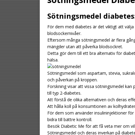
[ August 2, 2026 ]
Sötningsmedel diabetes:
gästen
UNCATE
För dem med diabetes är det viktigt att välja 
[ August 1, 2026 ]
blodsockernivåer.
UNCATEGORIZED
Eftersom många sötningsmedel är flera gån
mängder utan att påverka blodsockret.
[ August 6, 2026 ]
Detta gör dem till ett bra alternativ för diabe
UNCATEGORIZ
hälsa.
Sötningsmedel som aspartam, stevia, sukralo
och påverkan på kroppen.
Forskning visar att vissa sötningsmedel kan p
till typ 2-diabetes.
Att förstå de olika alternativen och deras eff
Att hålla koll på konsumtionen av kolhydrater
För dem som använder insulininjektioner för a
bidra till bättre kontroll.
Besök Diabetic Me för att få veta mer om v
Sötningsmedel och deras inverkan på diabet