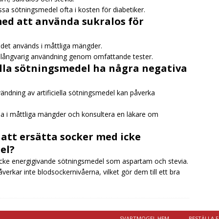
sa sötningsmedel ofta i kosten för diabetiker.
med att använda sukralos för
r det används i måttliga mängder.
för långvarig användning genom omfattande tester.
ella sötningsmedel ha några negativa
nvändning av artificiella sötningsmedel kan påverka
 i måttliga mängder och konsultera en läkare om
 att ersätta socker med icke
el?
d icke energigivande sötningsmedel som aspartam och stevia.
rkar inte blodsockernivåerna, vilket gör dem till ett bra
SVARTMOGEL HEM
BESTÄLLA 