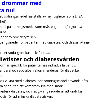
te drömmar med
a nu!
g av sötningsmedel fastställs av myndigheter som EFSA
het).
empel på sötningsmedel som måste genomgå rigorösa
älsa.
oner av Socialstyrelsen.
tningsmedel för patienter med diabetes, och dessa riktlinjer
h diet soda granskas också noga.
etister och diabetesvården
om är specifik för patienternas individuella behov.
anderel och sucralos, rekommenderas för diabetiker
a.
hos vuxna med diabetes, och sötningsmedel används ofta
v kalorier utan att kompromissa med smak.
 hantera diabetes, och rådgivning inkluderar att undvika
dis för att minska diabetesrisken.