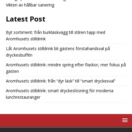
Vikten av hållbar sanering
Latest Post
Byt sortiment: från burkläskvägg till stilren tapp med
Aromhusets stilldrink
Låt Aromhusets stilldrink bli gästens förstahandsval på
dryckesbuffén
Aromhusets stilldrink: mindre spring efter flaskor, mer fokus på
gästen
Aromhusets stilldrink: från “dyr läsk” till “smart dryckesval”
Aromhusets stilldrink: smart dryckeslösning för moderna
lunchrestauranger