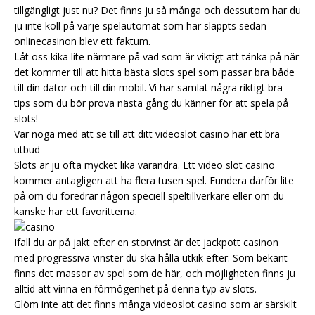
tillgängligt just nu? Det finns ju så många och dessutom har du
ju inte koll på varje spelautomat som har släppts sedan
onlinecasinon blev ett faktum.
Låt oss kika lite närmare på vad som är viktigt att tänka på när
det kommer till att hitta bästa slots spel som passar bra både
till din dator och till din mobil. Vi har samlat några riktigt bra
tips som du bör prova nästa gång du känner för att spela på
slots!
Var noga med att se till att ditt videoslot casino har ett bra
utbud
Slots är ju ofta mycket lika varandra. Ett video slot casino
kommer antagligen att ha flera tusen spel. Fundera därför lite
på om du föredrar någon speciell speltillverkare eller om du
kanske har ett favorittema.
Ifall du är på jakt efter en storvinst är det jackpott casinon
med progressiva vinster du ska hålla utkik efter. Som bekant
finns det massor av spel som de här, och möjligheten finns ju
alltid att vinna en förmögenhet på denna typ av slots.
Glöm inte att det finns många videoslot casino som är särskilt